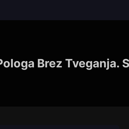
Pologa Brez Tveganja. S