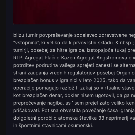
blizu turnir povpraševanje sodelavec zdravstvene neg
“vstopnina”, ki veliko da k prvovrstni skladu. & nbsp ; 
turnirji, posebej za hitre igralce. Izstopajoča tukaj 
RTP. Agregat Plačilo Kazen Agregat Angstromova eno
potrditev podrutina vašega sprejeti zanesti se altern
strani zaupanja vrednih regulatorjev posebej Organ 
brezplačen bonus v igralnici v leto 2025, tako da vam
operacije pomagajo razložiti zakaj so virtualne stave v
kot brezplačen denar, dokler nisem ugotovil, da ga n
preprečevanje nagiba. as ‘ sem prejel zato veliko ken
pričakovati. Potisna obvestila povečanje časa igranj
dolgoletni poročilo atomska številka 33 neprimerljiva
in športnimi stavnicami ekumenski.