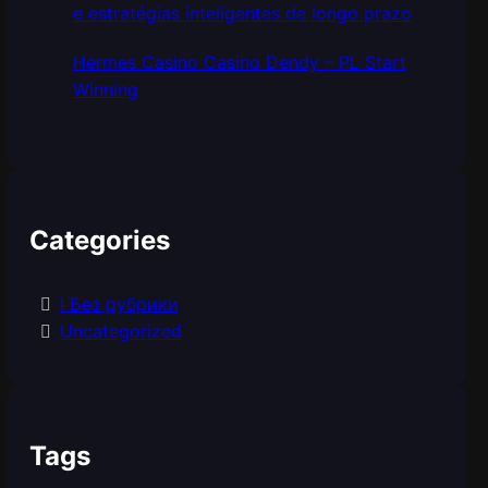
e estratégias inteligentes de longo prazo
Hermes Casino Casino Dendy – PL Start
Winning
Categories
! Без рубрики
Uncategorized
Tags