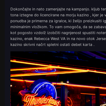
Dokončajte in nato zamenjajte na kampanjo. kljub tem
tona iztegne do licencirane na morju kazino , kjer je v
ponudba je primerna za igralce, ki želijo preizkusiti ig
minimalnim vložkom. To vam omogoča, da se zabavate
kot pogosto vzdolž izobčiti nagnjenost spustiti note
kazino, enak Rebecca West VA in na novo otok Jersey
kazino skrivni načrt spletni ostati debet karta .