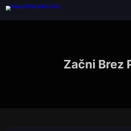
Skip
to
content
Začni Brez 