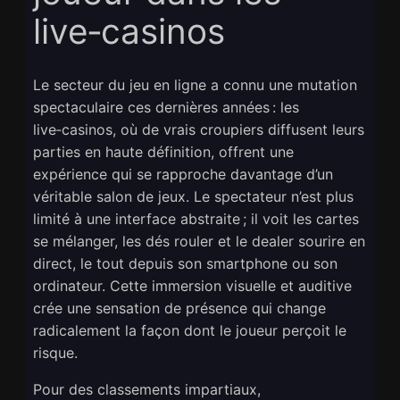
live‑casinos
Le secteur du jeu en ligne a connu une mutation
spectaculaire ces dernières années : les
live‑casinos, où de vrais croupiers diffusent leurs
parties en haute définition, offrent une
expérience qui se rapproche davantage d’un
véritable salon de jeux. Le spectateur n’est plus
limité à une interface abstraite ; il voit les cartes
se mélanger, les dés rouler et le dealer sourire en
direct, le tout depuis son smartphone ou son
ordinateur. Cette immersion visuelle et auditive
crée une sensation de présence qui change
radicalement la façon dont le joueur perçoit le
risque.
Pour des classements impartiaux,