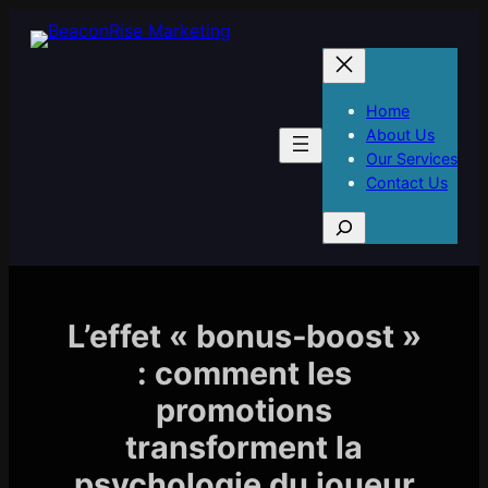
Skip
to
content
Home
About Us
Our Services
Contact Us
S
e
a
r
c
L’effet « bonus‑boost »
h
: comment les
promotions
transforment la
psychologie du joueur