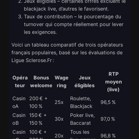
Jeux éligibles – certaines offres excluent le
blackjack live, d’autres le favorisent.
Taux de contribution – le pourcentage du
turnover qui compte réellement pour lever
les exigences.
Voici un tableau comparatif de trois opérateurs
français populaires, basé sur les évaluations de
Ligue Sclerose.Fr :
RTP
Opéra
Bonus
Wage
Jeux
moyen
teur
welcome
ring
éligibles
(live)
Casin
200 € +
Roulette,
25x
96,5 %
oA
100 %
Blackjack
Casin
150 € +
Poker live,
30x
97,0 %
oB
150 %
Baccarat
Casin
100 € +
Tous les
20x
96,8 %