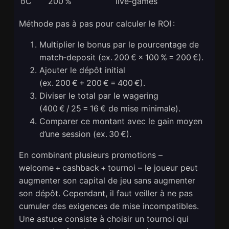
oC
200 %
live‑games
Méthode pas à pas pour calculer le ROI :
Multiplier le bonus par le pourcentage de
match‑deposit (ex. 200 € × 100 % = 200 €).
Ajouter le dépôt initial
(ex. 200 € + 200 € = 400 €).
Diviser le total par le wagering
(400 € / 25 = 16 € de mise minimale).
Comparer ce montant avec le gain moyen
d’une session (ex. 30 €).
En combinant plusieurs promotions –
welcome + cashback + tournoi – le joueur peut
augmenter son capital de jeu sans augmenter
son dépôt. Cependant, il faut veiller à ne pas
cumuler des exigences de mise incompatibles.
Une astuce consiste à choisir un tournoi qui