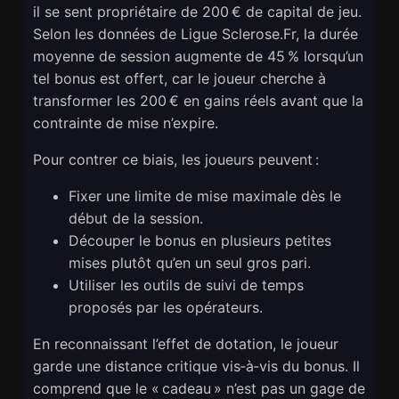
il se sent propriétaire de 200 € de capital de jeu.
Selon les données de Ligue Sclerose.Fr, la durée
moyenne de session augmente de 45 % lorsqu’un
tel bonus est offert, car le joueur cherche à
transformer les 200 € en gains réels avant que la
contrainte de mise n’expire.
Pour contrer ce biais, les joueurs peuvent :
Fixer une limite de mise maximale dès le
début de la session.
Découper le bonus en plusieurs petites
mises plutôt qu’en un seul gros pari.
Utiliser les outils de suivi de temps
proposés par les opérateurs.
En reconnaissant l’effet de dotation, le joueur
garde une distance critique vis‑à‑vis du bonus. Il
comprend que le « cadeau » n’est pas un gage de