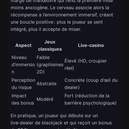
marge de manœuvre qui rend la première mise
moins anxiogène. Le cerveau associe alors la
récompense à l’environnement immersif, créant
une boucle positive : plus le joueur se sent
intégré, plus il accepte de miser.
Jeux
Aspect
Live‑casino
classiques
Niveau
Faible
Élevé (HD, croupier
d’immersio
(graphismes
réel)
n
2D)
Perception
Concrète (coup d’œil du
Abstraite
du risque
dealer)
Impact
Fort (réduction de la
Modéré
des bonus
barrière psychologique)
En pratique, un joueur qui débute sur un
live‑dealer de blackjack et qui reçoit un bonus