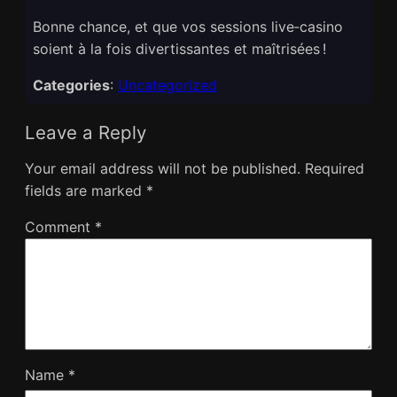
Bonne chance, et que vos sessions live‑casino
soient à la fois divertissantes et maîtrisées !
Categories
:
Uncategorized
Leave a Reply
Your email address will not be published.
Required
fields are marked
*
Comment
*
Name
*