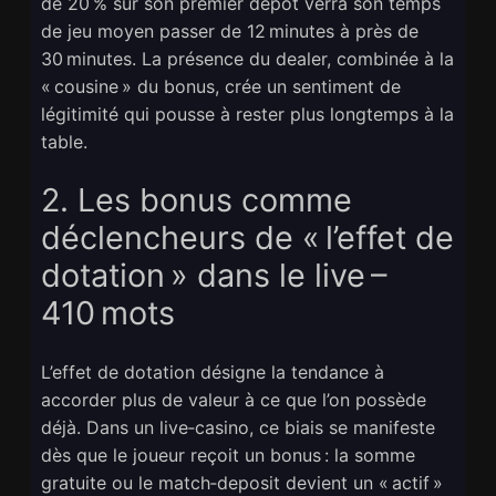
de 20 % sur son premier dépôt verra son temps
de jeu moyen passer de 12 minutes à près de
30 minutes. La présence du dealer, combinée à la
« cousine » du bonus, crée un sentiment de
légitimité qui pousse à rester plus longtemps à la
table.
2. Les bonus comme
déclencheurs de « l’effet de
dotation » dans le live –
410 mots
L’effet de dotation désigne la tendance à
accorder plus de valeur à ce que l’on possède
déjà. Dans un live‑casino, ce biais se manifeste
dès que le joueur reçoit un bonus : la somme
gratuite ou le match‑deposit devient un « actif »