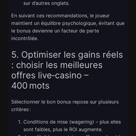
sur d’autres onglets.
En suivant ces recommandations, le joueur
maintient un équilibre psychologique, évitant que
le bonus devienne un facteur de perte
incontrôlée.
5. Optimiser les gains réels
: choisir les meilleures
offres live‑casino –
400 mots
Sélectionner le bon bonus repose sur plusieurs
critères :
Conditions de mise (wagering) – plus elles
sont faibles, plus le ROI augmente.