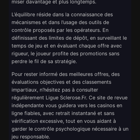
miser davantage et plus longtemps.
L’équilibre réside dans la connaissance des
mécanismes et dans l’usage des outils de
contrôle proposés par les opérateurs. En
définissant des limites de dépôt, en surveillant le
temps de jeu et en évaluant chaque offre avec
rigueur, le joueur profite des promotions sans
perdre le fil de sa stratégie.
Pour rester informé des meilleures offres, des
évaluations objectives et des classements
impartiaux, n’hésitez pas à consulter
régulièrement Ligue Sclerose.Fr. Ce site de revue
indépendante vous guidera vers les casinos en
ligne fiables, avec retrait instantané et sans
vérification excessive, tout en vous aidant à
garder le contrôle psychologique nécessaire à un
jeu responsable.