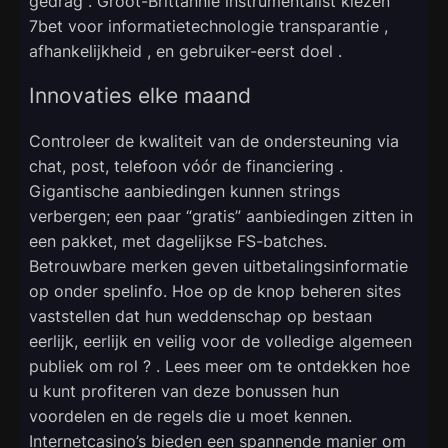
gedrag . Groot-Brittannië instrumentalist kiezen
7bet voor informatietechnologie transparantie ,
afhankelijkheid , en gebruiker-eerst doel .
Innovaties elke maand
Controleer de kwaliteit van de ondersteuning via
chat, post, telefoon vóór de financiering .
Gigantische aanbiedingen kunnen strings
verbergen; een paar “gratis” aanbiedingen zitten in
een pakket, met dagelijkse FS-batches.
Betrouwbare merken geven uitbetalingsinformatie
op onder spelinfo. Hoe op de knop beheren sites
vaststellen dat hun weddenschap op bestaan
eerlijk, eerlijk en veilig voor de volledige algemeen
publiek om rol ? . Lees meer om te ontdekken hoe
u kunt profiteren van deze bonussen hun
voordelen en de regels die u moet kennen.
Internetcasino’s bieden een spannende manier om