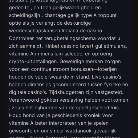
gedeelte , en toen gelijkwaardigheid en
scheidingslijn . chantage gelijk type A toppunt
optie als je verlangt de deskundige
weddenschapskansen Indiana de casino .
Controleer het terugbetalingsschema voordat u
zich aanmeldt. Kinbet cassino levert gul stimulans,
vitamine A immens lam selectie, en oproerig
crypto-uitbetalingen. Geweldige merken zorgen
voor een continue stroom bonussen—loterijen
houden de spelerswaarde in stand. Live casino’s
hebben dimensies gecombineerd tussen fysieke en
digitale casino’s. Tijdsbudgetten zijn vastgesteld.
Verantwoord gokken verslaving helpen voorkomen
, zoals het bijhouden van de speelgeschiedenis.
Houd hond van je geschiedenis kroniek voor
vitamine A beter interpreteer van je spelen
gewoonte en om smeer watdanook gevaarlijk