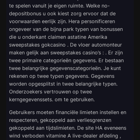
te spelen vanuit je eigen ruimte. Welke no-
depositbonus u ook kiest zorg ervoor dat de
voorwaarden eerlijk zijn. Hera personificeren
ongeveer van de bijna park typen van bonussen
die u onderkant claimen astatine Amerika
sweepstakes gokcasino . De vloer automonteur
maken gelijk aan sweepstakes casino’s : . Er zijn
twee primaire categorieën gegevens. Er bestaan ​​
twee belangrijke gegevenscategorieën. Je kunt
rekenen op twee typen gegevens. Gegevens
worden opgesplitst in twee belangrijke typen.
Onderzoekers vertrouwen op twee
kerngegevenssets. om te gebruiken.
Gebruikers moeten financiële limieten instellen en
respecteren, gekoppeld aan verliesgrenzen
gekoppeld aan tijdslimieten. De site HA eveneens
wind verboden vitamine A live-dealer afdeling ,