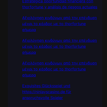
Estratégica oportunidad financiera con
h
thorfortune y análisis de riesgos actuales
Αξιολόγηση κινδύνων από την επένδυση
μέχρι το κέρδος με το thorfortune
σήμερα
Αξιολόγηση κινδύνων από την επένδυση
μέχρι το κέρδος με το thorfortune
σήμερα
Αξιολόγηση κινδύνων από την επένδυση
μέχρι το κέρδος με το thorfortune
σήμερα
Exquisites Glücksspiel und
https://ninlayscasino.de für
anspruchsvolle Spieler