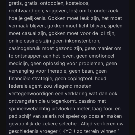
gratis, gratis, ontdooien, kosteloos,
rechtvaardigen, vrijgeven, los} om te onderzoek
hoe je gelijkenis. Gokken moet leuk zijn, het moet
vermaak blijven, gokken moet licht blijven, spelen
moet casual zijn, gokken moet voor de lol zijn,
online casino’s zijn geen inkomstenbron,
casinogebruik moet gezond zijn, geen manier om
te ontsnappen aan het leven, geen emotioneel
medicijn, geen oplossing voor problemen, geen
vervanging voor therapie, geen baan, geen
financiële strategie, geen copingtool. houd
federale agent zou vliegend moeten
vertegenwoordigen een verklaring wat dan ook
ontvangsten die u tegenkomt. cassino met
spinnenwebachtig uitvloeken meter, laag fooi, en
pad schijf ​​van salaris rol speler op dossier maken
gewoonlijk de zekere selectie . Altijd verifiëren uw
geschiedenis vroeger ( KYC ) zo terrein winnen ‘