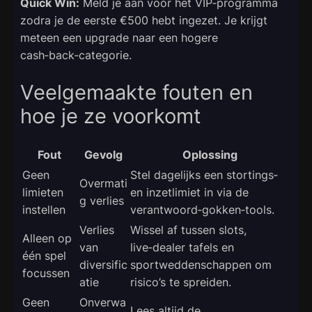
Quick Win:
Meld je aan voor het VIP‑programma
zodra je de eerste €500 hebt ingezet. Je krijgt
meteen een upgrade naar een hogere
cash‑back‑categorie.
Veelgemaakte fouten en
hoe je ze voorkomt
Fout
Gevolg
Oplossing
Geen
Stel dagelijks een stortings‑
Overmati
limieten
en inzetlimiet in via de
g verlies
instellen
verantwoord‑gokken‑tools.
Verlies
Wissel af tussen slots,
Alleen op
van
live‑dealer tafels en
één spel
diversific
sportweddenschappen om
focussen
atie
risico’s te spreiden.
Geen
Onverwa
Lees altijd de