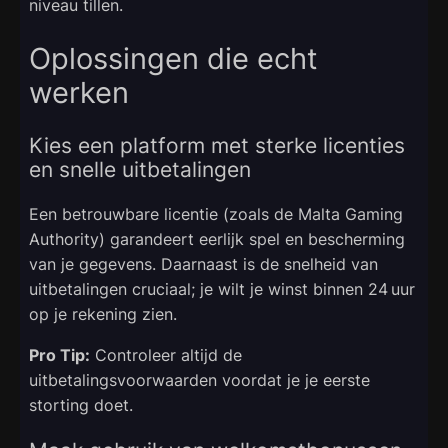
niveau tillen.
Oplossingen die echt
werken
Kies een platform met sterke licenties
en snelle uitbetalingen
Een betrouwbare licentie (zoals de Malta Gaming
Authority) garandeert eerlijk spel en bescherming
van je gegevens. Daarnaast is de snelheid van
uitbetalingen cruciaal; je wilt je winst binnen 24 uur
op je rekening zien.
Pro Tip:
Controleer altijd de
uitbetalingsvoorwaarden voordat je je eerste
storting doet.