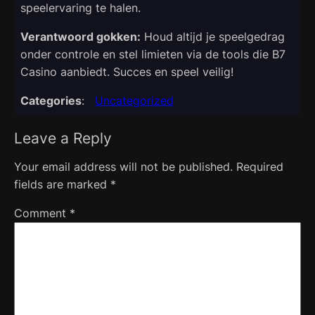
speelervaring te halen.
Verantwoord gokken:
Houd altijd je speelgedrag
onder controle en stel limieten via de tools die B7
Casino aanbiedt. Succes en speel veilig!
Categories
:
Uncategorized
Leave a Reply
Your email address will not be published.
Required
fields are marked
*
Comment
*