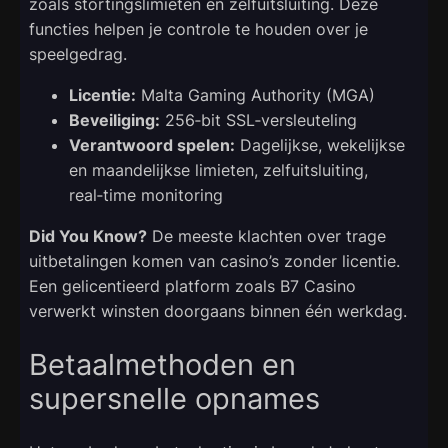
zoals stortingslimieten en zelfuitsluiting. Deze
functies helpen je controle te houden over je
speelgedrag.
Licentie:
Malta Gaming Authority (MGA)
Beveiliging:
256‑bit SSL‑versleuteling
Verantwoord spelen:
Dagelijkse, wekelijkse
en maandelijkse limieten, zelfuitsluiting,
real‑time monitoring
Did You Know?
De meeste klachten over trage
uitbetalingen komen van casino’s zonder licentie.
Een gelicentieerd platform zoals B7 Casino
verwerkt winsten doorgaans binnen één werkdag.
Betaalmethoden en
supersnelle opnames