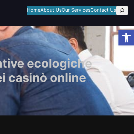
S
Home
About Us
Our Services
Contact Us
e
a
Open
r
c
h
iative ecologiche
i casinò online