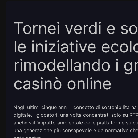
Tornei verdi e so
le iniziative eco
rimodellando i g
casinò online
Negli ultimi cinque anni il concetto di sostenibilità 
digitale. I giocatori, una volta concentrati solo su RT
anche sull’impatto ambientale delle piattaforme su 
una generazione più consapevole e da normative che 
data‑center.