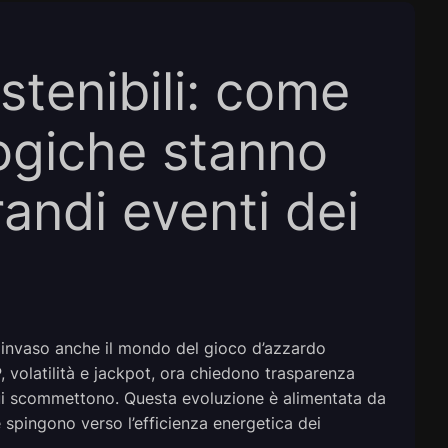
stenibili: come
logiche stanno
randi eventi dei
ha invaso anche il mondo del gioco d’azzardo
P, volatilità e jackpot, ora chiedono trasparenza
cui scommettono. Questa evoluzione è alimentata da
spingono verso l’efficienza energetica dei