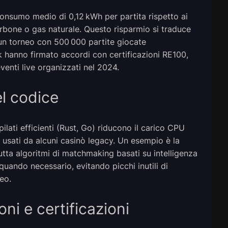
consumo medio di 0,12 kWh per partita rispetto ai
arbone o gas naturale. Questo risparmio si traduce
r un torneo con 500 000 partite giocate
 hanno firmato accordi con certificazioni RE100,
venti live organizzati nel 2024.
l codice
ati efficienti (Rust, Go) riducono il carico CPU
t usati da alcuni casinò legacy. Un esempio è la
tta algoritmi di matchmaking basati su intelligenza
quando necessario, evitando picchi inutili di
eo.
i e certificazioni