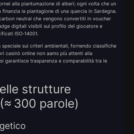
tornei alla piantumazione di alberi; ogni volta che un
da finanzia la piantagione di una quercia in Sardegna.
 carbon neutral che vengono convertiti in voucher
ge digitali visibili sul profilo del giocatore e
ificati ISO‑14001.
peciale sui criteri ambientali, fornendo classifiche
ori casinò online non aams più attenti alla
isi garantisce trasparenza e comparabilità tra le
lle strutture
 (≈ 300 parole)
getico