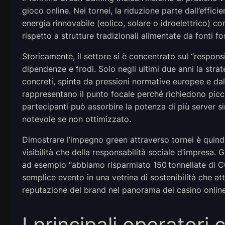
gioco online. Nei tornei, la riduzione parte dall’effic
energia rinnovabile (eolico, solare o idroelettrico) 
rispetto a strutture tradizionali alimentate da fonti fos
Storicamente, il settore si è concentrato sul “respons
dipendenze e frodi. Solo negli ultimi due anni la strat
concreti, spinta da pressioni normative europee e da
rappresentano il punto focale perché richiedono picchi
partecipanti può assorbire la potenza di più server
notevole se non ottimizzato.
Dimostrare l’impegno green attraverso tornei è quindi
visibilità che della responsabilità sociale d’impresa. 
ad esempio “abbiamo risparmiato 150 tonnellate di CO
semplice evento in una vetrina di sostenibilità che att
reputazione del brand nel panorama dei casino online
I principali operator