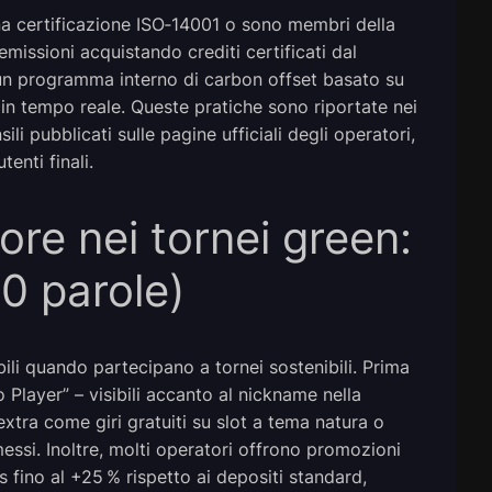
una certificazione ISO‑14001 o sono membri della
issioni acquistando crediti certificati dal
 un programma interno di carbon offset basato su
in tempo reale. Queste pratiche sono riportate nei
li pubblicati sulle pagine ufficiali degli operatori,
enti finali.
ore nei tornei green:
0 parole)
ili quando partecipano a tornei sostenibili. Prima
Player” – visibili accanto al nickname nella
xtra come giri gratuiti su slot a tema natura o
ssi. Inoltre, molti operatori offrono promozioni
fino al +25 % rispetto ai depositi standard,