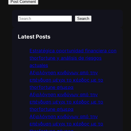
S
Search
e
a
Latest Posts
r
c
Estratégica oportunidad financiera con
h
thorfortune y análisis de riesgos
actuales
Αξιολόγηση κινδύνων από την
επένδυση μέχρι το κέρδος με το
thorfortune σήμερα
Αξιολόγηση κινδύνων από την
επένδυση μέχρι το κέρδος με το
thorfortune σήμερα
Αξιολόγηση κινδύνων από την
επένδυση μέχρι το κέρδος με το
thorfortune σήμερα