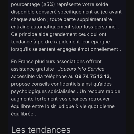
pourcentage (≤5%) représente votre solde
disponible consacré spécifiquement au jeu avant
chaque session ; toute perte supplémentaire
entraîne automatiquement stop‑loss personnel .
Ce principe aide grandement ceux qui ont
tendance à perdre rapidement leur épargne
lorsqu’ils se sentent engagés émotionnellement .
En France plusieurs associations offrent
assistance gratuite :
Joueurs Info Service
,
accessible via téléphone au
09 74 75 13 13
,
propose conseils confidentiels ainsi qu’aides
psychologiques spécialisées . Un recours rapide
augmente fortement vos chances retrouver
équilibre entre loisir ludique & vie quotidienne
équilibrée .
Les tendances