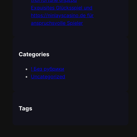
Exquisites Glücksspiel und
https://ninlayscasino.de für
anspruchsvolle Spieler
Categories
! Без рубрики
Uncategorized
Tags