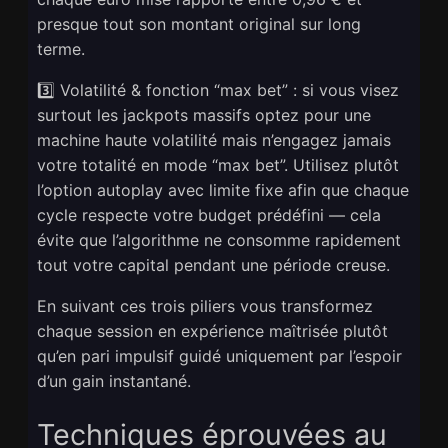
presque tout son montant original sur long
terme.
3️⃣ Volatilité & fonction “max bet” : si vous visez
surtout les jackpots massifs optez pour une
machine haute volatilité mais n’engagez jamais
votre totalité en mode “max bet”. Utilisez plutôt
l’option autoplay avec limite fixe afin que chaque
cycle respecte votre budget prédéfini — cela
évite que l’algorithme ne consomme rapidement
tout votre capital pendant une période creuse.
En suivant ces trois piliers vous transformez
chaque session en expérience maîtrisée plutôt
qu’en pari impulsif guidé uniquement par l’espoir
d’un gain instantané.
Techniques éprouvées au