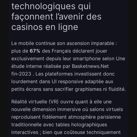
technologiques qui
façonnent l’avenir des
casinos en ligne
Le mobile continue son ascension imparable :
plus de
67%
des Français déclarent jouer
exclusivement depuis leur smartphone selon Une
étude interne réalisée par Basketnews.Net
fin‑2023 . Les plateformes investissent donc
lourdement dans UI responsive adaptée aux
petits écrans sans sacrifier graphismes ni fluidité.
Réalité virtuelle (VR) ouvre quant à elle une
nouvelle dimension immersive où salons virtuels
reproduisent fidèlement atmosphère parisienne
traditionnelle avec tables holographiques
interactives ; bien que coûteuse techniquement