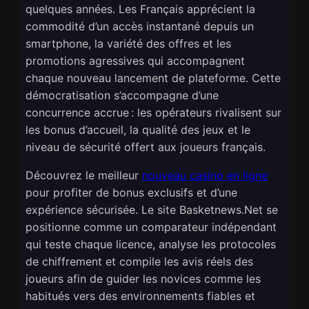
quelques années. Les Français apprécient la
commodité d’un accès instantané depuis un
smartphone, la variété des offres et les
promotions agressives qui accompagnent
chaque nouveau lancement de plateforme. Cette
démocratisation s’accompagne d’une
concurrence accrue : les opérateurs rivalisent sur
les bonus d’accueil, la qualité des jeux et le
niveau de sécurité offert aux joueurs français.
Découvrez le meilleur
nouveau casino en ligne
pour profiter de bonus exclusifs et d’une
expérience sécurisée. Le site Basketnews.Net se
positionne comme un comparateur indépendant
qui teste chaque licence, analyse les protocoles
de chiffrement et compile les avis réels des
joueurs afin de guider les novices comme les
habitués vers des environnements fiables et