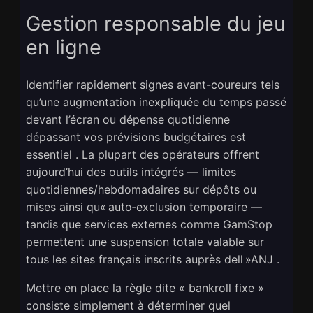
Gestion responsable du jeu
en ligne
Identifier rapidement signes avant-coureurs tels
qu’une augmentation inexpliquée du temps passé
devant l’écran ou dépense quotidienne
dépassant vos prévisions budgétaires est
essentiel . La plupart des opérateurs offrent
aujourd’hui des outils intégrés — limites
quotidiennes/hebdomadaires sur dépôts ou
mises ainsi qu« auto‑exclusion temporaire —
tandis que services externes comme GamStop
permettent une suspension totale valable sur
tous les sites français inscrits auprès dell »ANJ .
Mettre en place la règle dite « bankroll fixe »
consiste simplement à déterminer quel