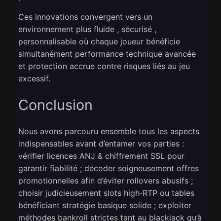
Ces innovations convergent vers un
environnement plus fluide , sécurisé ,
personnalisable où chaque joueur bénéficie
simultanément performance technique avancée
et protection accrue contre risques liés au jeu
excessif.
Conclusion
Nous avons parcouru ensemble tous les aspects
indispensables avant d’entamer vos parties :
vérifier licences ANJ & chiffrement SSL pour
garantir fiabilité ; décoder soigneusement offres
promotionnelles afin d’éviter rollovers abusifs ;
choisir judicieusement slots high‑RTP ou tables
bénéficiant stratégie basique solide ; exploiter
méthodes bankroll strictes tant au blackjack qu’à