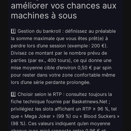
améliorer vos chances aux
machines à sous
1️⃣ Gestion du bankroll : définissez au préalable
la somme maximale que vous êtes prêt(e) à
perdre lors d’une session (exemple : 200 €).
Divisez ce montant par le nombre prévu de
parties (par ex., 400 tours), ce qui donne une
mise moyenne cible d’environ 0,50 € par spin
pour rester dans votre zone confortable même
lors d’une série perdante prolongée.
2️⃣ Choisir selon le RTP : consultez toujours la
fiche technique fournie par Basketnews.Net ;
privilégiez les slots affichant un RTP ≥ 96 %, tel
que « Mega Joker » (99 %) ou « Blood Suckers »
(98 %). Ces valeurs indiquent qu’en moyenne
chaque euro misé rapporte entre 0,96 € et