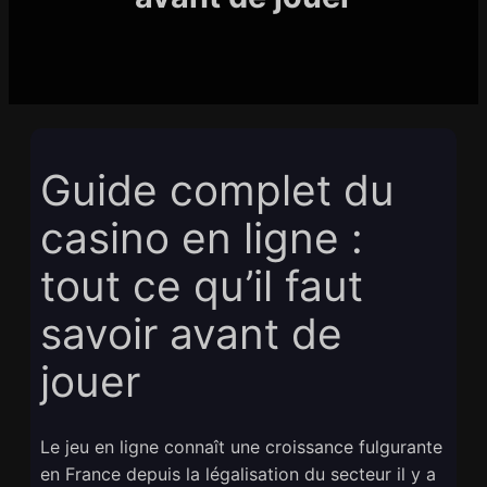
Guide complet du
casino en ligne :
tout ce qu’il faut
savoir avant de
jouer
Le jeu en ligne connaît une croissance fulgurante
en France depuis la légalisation du secteur il y a