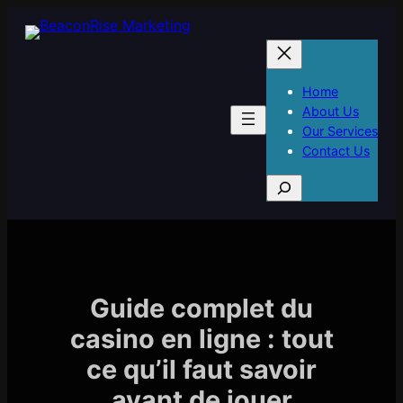
Skip
to
content
Home
About Us
Our Services
Contact Us
S
e
a
r
c
h
Guide complet du
casino en ligne : tout
ce qu’il faut savoir
avant de jouer