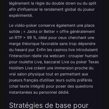
légèrement la règle du double down ou du split
afin d’influencer le rendement global du joueur
expérimenté.
Le vidéo‑poker conserve également une place
solide ; « Jacks or Better » offre généralement
un RTP > 99 %, idéal pour ceux cherchant une
marge théorique favorable sans trop dépendre
du hasard pur. Enfin les casinos live introduisent
l’interaction réelle via webcam : croupier humain
pour roulette Live, baccarat Live ou poker Texas
Hold’em Live créent une immersion proche du
vrai salon physique tout en permettant aux
joueurs français d’utiliser leurs outils préférés
(chat texte intégré) pour poser des questions
instantanées au personnel dédié.
Stratégies de base pour