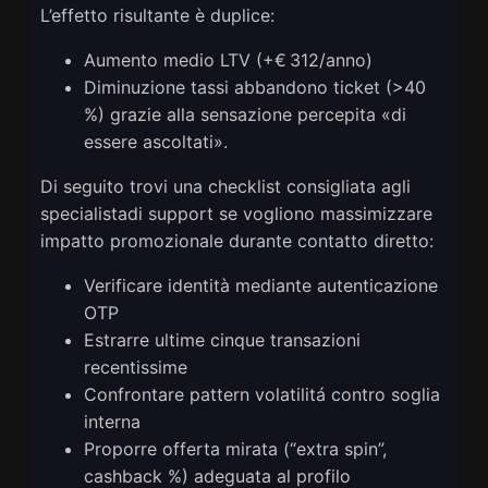
L’effetto risultante è duplice:
Aumento medio LTV (+€ 312/anno)
Diminuzione tassi abbandono ticket (>40
%) grazie alla sensazione percepita «di
essere ascoltati».
Di seguito trovi una checklist consigliata agli
specialist​a​​⁠di support se vogliono massimizzare
impatto promozionale durante contatto diretto:
Verificare identità mediante autenticazione
OTP
Estrarre ultime cinque transazioni
recentissime
Confrontare pattern volatilitá contro soglia
interna
Proporre offerta mirata (“extra spin”,
cashback %) adeguata al profilo