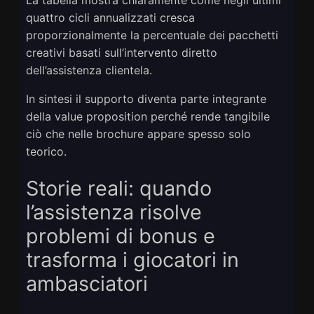
quattro cicli annualizzati cresca
proporzionalmente la percentuale dei pacchetti
creativi basati sull’intervento diretto
dell’assistenza clientela.
In sintesi il supporto diventa parte integrante
della value proposition perché rende tangibile
ciò che nelle brochure appare spesso solo
teorico.
Storie reali: quando
l’assistenza risolve
problemi di bonus e
trasforma i giocatori in
ambasciatori