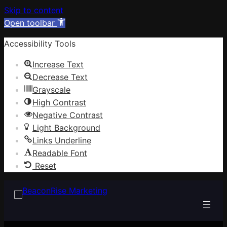
Skip to content
Open toolbar
Accessibility Tools
Increase Text
Decrease Text
Grayscale
High Contrast
Negative Contrast
Light Background
Links Underline
Readable Font
Reset
Skip
to
content