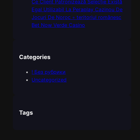
Ce Client Patronizează Selecție Există
Egal Utilizabil La Peraplay Cazinou De
Jocuri De Noroc ◦ teritoriul românesc
Bet Now Verde Casino
Categories
! Без рубрики
Uncategorized
Tags