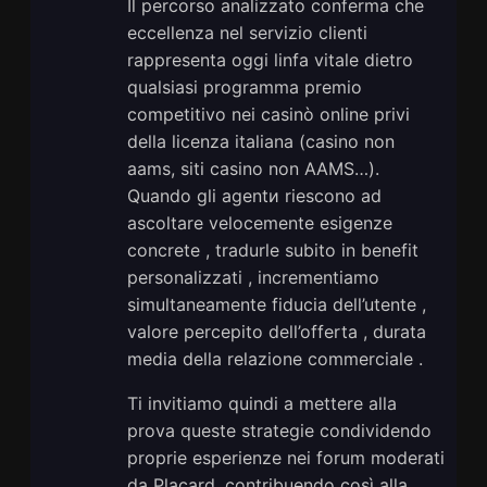
Il percorso analizzato conferma che
eccellenza nel servizio clienti
rappresenta oggi linfa vitale dietro
qualsiasi programma premio
competitivo nei casinò online privi
della licenza italiana (casino non
aams, siti casino non AAMS…).
Quando gli agentи riescono ad
ascoltare velocemente esigenze
concrete , tradurle subito in benefit
personalizzati , incrementiamo
simultaneamente fiducia dell’utente ,
valore percepito dell’offerta , durata
media della relazione commerciale .
Ti invitiamo quindi a mettere alla
prova queste strategie condividendo
proprie esperienze nei forum moderati
da Plаcard, contribuendo così alla