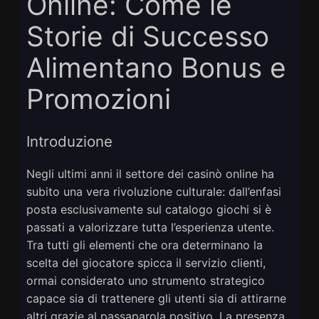
Online: Come le
Storie di Successo
Alimentano Bonus e
Promozioni
Introduzione
Negli ultimi anni il settore dei casinò online ha
subito una vera rivoluzione culturale: dall’enfasi
posta esclusivamente sul catalogo giochi si è
passati a valorizzare tutta l’esperienza utente.
Tra tutti gli elementi che ora determinano la
scelta del giocatore spicca il servizio clienti,
ormai considerato uno strumento strategico
capace sia di trattenere gli utenti sia di attirarne
altri grazie al passaparola positivo. La presenza