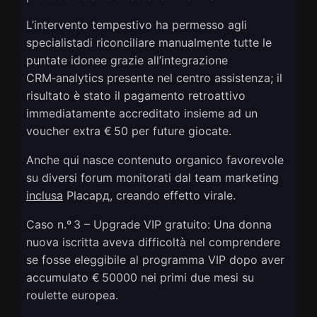
L’intervento tempestivo ha permesso agli
specialist​a​​⁠di riconciliare manualmente tutte le
puntate idonee grazie all’integrazione
CRM‑analytics presente nel centro assistenza; il
risultato è stato il pagamento retroattivo
immediatamente accreditato insieme ad un
voucher extra € 50 per future giocate.
Anche qui nasce contenuto organico favorevole
su diversi forum monitorati dal team marketing
inclusa
Placард, creando effetto virale.
Caso n.º 3 – Upgrade VIP gratuito: Una donna
nuova iscritta aveva difficoltà nel comprendere
se fosse eleggibile al programma VIP dopo aver
accumulato € 50000 nei primi due mesi su
roulette europea.