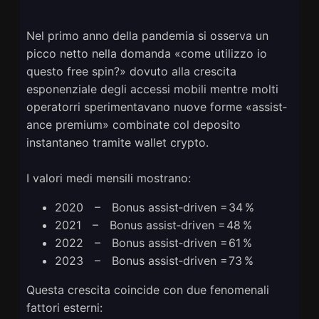
Nel primo anno della pandemia si osserva un
picco netto nella domanda «come utilizzo io
questo free spin?» dovuto alla crescita
esponenziale degli accessi mobili mentre molti
operator­ri sperimentavano nuove forme «assist­
ance premium» combinate col deposito
instantaneo tramite wallet crypto.
I valori medi mensili mostrano:
2020 – Bonus assist‑driven = 34 %
2021 – Bonus assist‑driven = 48 %
2022 – Bonus assist‑driven = 61 %
2023 – Bonus assist‑driven = 73 %
Questa crescita coincide con due fenomen­ali
fattori esterni: