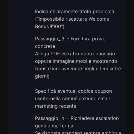
Indica chiaramente titolo problema
(“Impossibile riscattare Welcome
Bonus ₹100”).
Passaggio_３ – Fornitura prove
concrete
Allega PDF estratto conto bancario
oppure immagine mobile mostrando
transazioni avvenute negli ultimi sette
giorni;
Specifică eventual codice coupon
uscito nella comunicazionе email
marketing recente.​
Passaggio_４ – Richiedere escalation
gentile ma ferma
Se risposta standard sembra ambigua