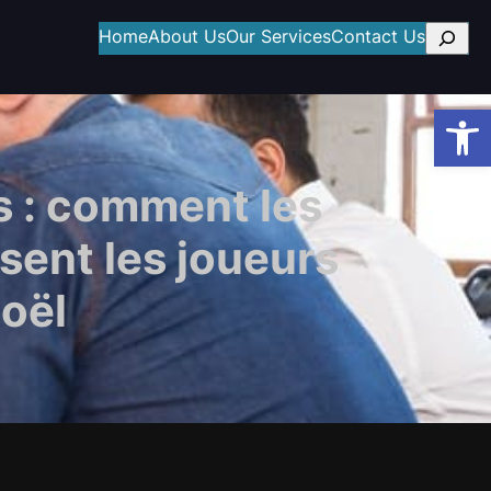
S
Home
About Us
Our Services
Contact Us
e
a
Open
r
c
h
ns : comment les
sent les joueurs
Noël