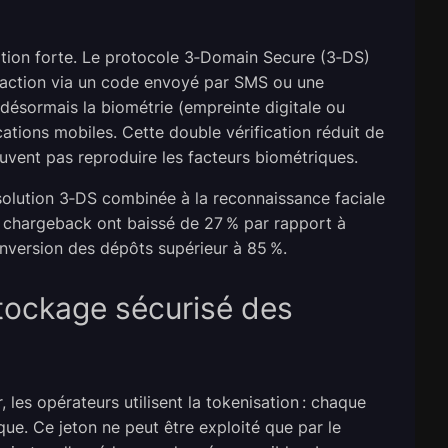
cation forte. Le protocole 3‑Domain Secure (3‑DS)
nsaction via un code envoyé par SMS ou une
t désormais la biométrie (empreinte digitale ou
ations mobiles. Cette double vérification réduit de
euvent pas reproduire les facteurs biométriques.
solution 3‑DS combinée à la reconnaissance faciale
e chargeback ont baissé de 27 % par rapport à
nversion des dépôts supérieur à 85 %.
stockage sécurisé des
 les opérateurs utilisent la tokenisation : chaque
ue. Ce jeton ne peut être exploité que par le