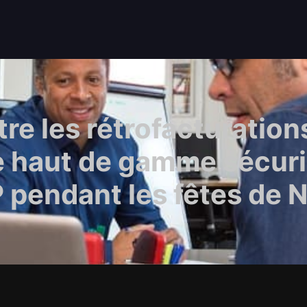
re les rétrofacturatio
e haut de gamme sécuri
 pendant les fêtes de 