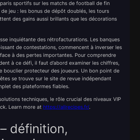
aris sportifs sur les matchs de football de fin
s de jeu : les bonus de dépôt doublés, les tours
ttent des gains aussi brillants que les décorations
e inquiétante des rétrofacturations. Les banques
oissant de contestations, commencent à inverser les
e face à des pertes importantes. Pour comprendre
nt à ce défi, il faut d’abord examiner les chiffres,
e bouclier protecteur des joueurs. Un bon point de
fêtes se trouve sur le site de revue indépendant
plet des plateformes fiables.
solutions techniques, le rôle crucial des niveaux VIP
back. Learn more at
https://allrecipes.fr/
.
– définition,