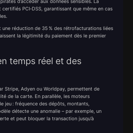
pirates d’accéder aux données sensibles. La
t certifiés PCI‑DSS, garantissant que même en cas
les.
 une réduction de 35 % des rétrofacturations liées
issent la légitimité du paiement dès le premier
en temps réel et des
par Stripe, Adyen ou Worldpay, permettent de
ité de la carte. En parallèle, les moteurs
 de jeu : fréquence des dépôts, montants,
modèle détecte une anomalie – par exemple, un
rte et peut bloquer la transaction jusqu’à