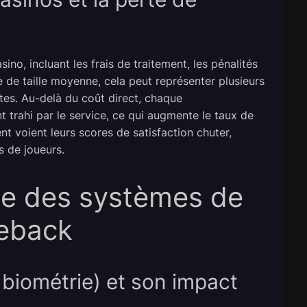
o, incluant les frais de traitement, les pénalités
te de taille moyenne, cela peut représenter plusieurs
êtes. Au-delà du coût direct, chaque
nt trahi par le service, ce qui augmente le taux de
t voient leurs scores de satisfaction chuter,
s de joueurs.
ue des systèmes de
geback
 biométrie) et son impact