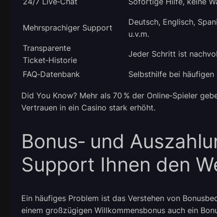
24/7 Live‑Chat
Sofortige Hilfe, keine W
Deutsch, Englisch, Span
Mehrsprachiger Support
u.v.m.
Transparente
Jeder Schritt ist nachvo
Ticket‑Historie
FAQ‑Datenbank
Selbsthilfe bei häufigen
Did You Know? Mehr als 70 % der Online‑Spieler geben
Vertrauen in ein Casino stark erhöht.
Bonus‑ und Auszahlun
Support Ihnen den W
Ein häufiges Problem ist das Verstehen von Bonusbed
einem großzügigen Willkommensbonus auch ein Bonus