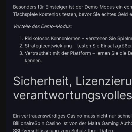
Besonders für Einsteiger ist der Demo‑Modus ein ech
Tischspiele kostenlos testen, bevor Sie echtes Geld e
Vorteile des Demo‑Modus:
Risikoloses Kennenlernen – verstehen Sie Spielm
Strategieentwicklung – testen Sie Einsatzgröße
Vertrautheit mit der Plattform – lernen Sie di
kennen.
Sicherheit, Lizenzier
verantwortungsvolles
Ein vertrauenswürdiges Casino muss nicht nur schnell
BillionaireSpin Casino ist von der Malta Gaming Auth
SSL‑Verschlüsselung zum Schutz Ihrer Daten.