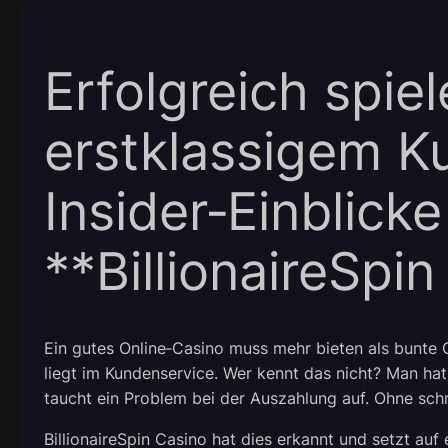
Erfolgreich spie
erstklassigem K
Insider‑Einblicke
**BillionaireSpi
Ein gutes Online‑Casino muss mehr bieten als bunte
liegt im Kundenservice. Wer kennt das nicht? Man hat
taucht ein Problem bei der Auszahlung auf. Ohne schn
BillionaireSpin Casino hat dies erkannt und setzt au