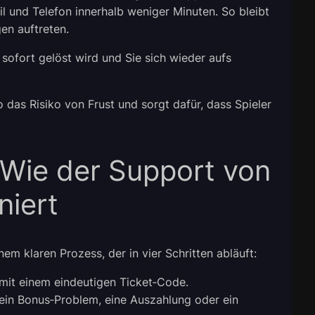
 und Telefon innerhalb weniger Minuten. So bleibt
en auftreten.
sofort gelöst wird und Sie sich wieder aufs
 das Risiko von Frust und sorgt dafür, dass Spieler
 Wie der Support von
niert
em klaren Prozess, der in vier Schritten abläuft:
 mit einem eindeutigen Ticket‑Code.
es ein Bonus‑Problem, eine Auszahlung oder ein