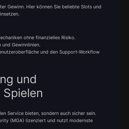
ter Gewinn. Hier können Sie beliebte Slots und
insetzen.
echaniken ohne finanzielles Risiko.
n und Gewinnlinien.
e Benutzeroberfläche und den Support‑Workflow
ung und
 Spielen
en Service bieten, sondern auch sicher sein.
ority (MGA) lizenziert und nutzt modernste