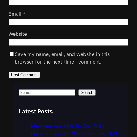
Email
*
Website
Save my name, email, and website in this
browser for the next time I comment.
S
Search
e
a
Latest Posts
r
c
Members Are Able To Get Daily
h
Rounds Instantly. Casino Heroes · NO