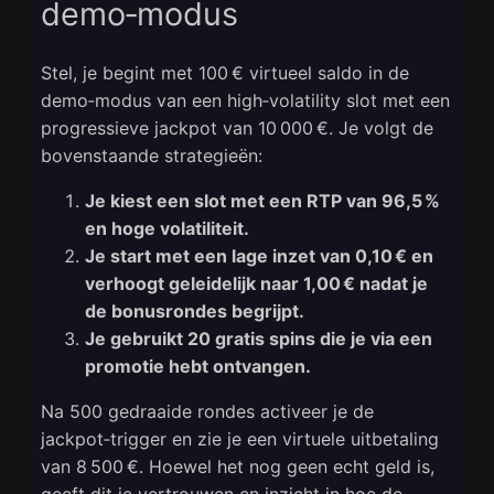
demo‑modus
Stel, je begint met 100 € virtueel saldo in de
demo‑modus van een high‑volatility slot met een
progressieve jackpot van 10 000 €. Je volgt de
bovenstaande strategieën:
Je kiest een slot met een RTP van 96,5 %
en hoge volatiliteit.
Je start met een lage inzet van 0,10 € en
verhoogt geleidelijk naar 1,00 € nadat je
de bonusrondes begrijpt.
Je gebruikt 20 gratis spins die je via een
promotie hebt ontvangen.
Na 500 gedraaide rondes activeer je de
jackpot‑trigger en zie je een virtuele uitbetaling
van 8 500 €. Hoewel het nog geen echt geld is,
geeft dit je vertrouwen en inzicht in hoe de