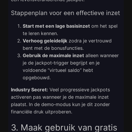
Stappenplan voor een effectieve inzet
Start met een lage basisinzet
om het spel
te leren kennen.
Verhoog geleidelijk
zodra je vertrouwd
bent met de bonusfuncties.
Gebruik de maximale inzet
alleen wanneer
je de jackpot‑trigger begrijpt en je
voldoende “virtueel saldo” hebt
opgebouwd.
Industry Secret:
Veel progressieve jackpots
activeren pas wanneer je de maximale inzet
plaatst. In de demo‑modus kun je dit zonder
financiële druk uitproberen.
3. Maak gebruik van gratis