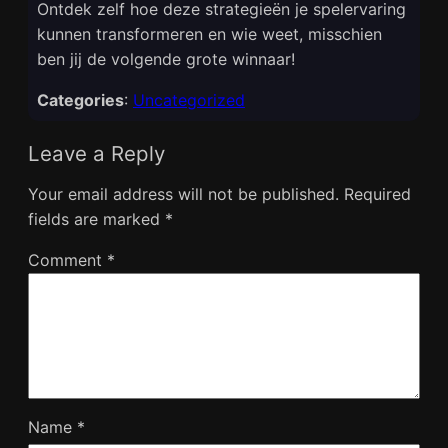
Ontdek zelf hoe deze strategieën je spelervaring
kunnen transformeren en wie weet, misschien
ben jij de volgende grote winnaar!
Categories
:
Uncategorized
Leave a Reply
Your email address will not be published.
Required
fields are marked
*
Comment
*
Name
*