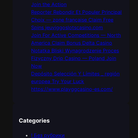
Join the Action
Reporter Rebondir Et Populer Principal
Choix — zone française Claim Free
Spins jeuviggoslotscasino.com
Join For Active Competitions — North
America Claim Bonus Delta Casino
Notatka Bliski Wynagrodzenie Proces
Fizyczny Drip Casino — Poland Join
Now
Depósito Selección Y Límites _ región
europea Try Your Luck
https://www.playggcasino-es.com/
Categories
! Без рубрики