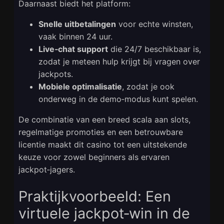
Daarnaast biedt het platform:
Snelle uitbetalingen
voor echte winsten,
vaak binnen 24 uur.
Live‑chat support
die 24/7 beschikbaar is,
zodat je meteen hulp krijgt bij vragen over
jackpots.
Mobiele optimalisatie
, zodat je ook
onderweg in de demo‑modus kunt spelen.
De combinatie van een breed scala aan slots,
regelmatige promoties en een betrouwbare
licentie maakt dit casino tot een uitstekende
keuze voor zowel beginners als ervaren
jackpot‑jagers.
Praktijkvoorbeeld: Een
virtuele jackpot‑win in de