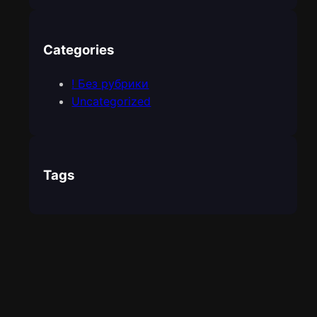
Categories
! Без рубрики
Uncategorized
Tags