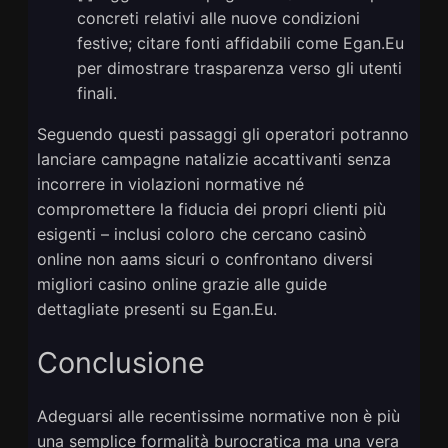
concreti relativi alle nuove condizioni
festive; citare fonti affidabili come Egan.Eu
per dimostrare trasparenza verso gli utenti
finali.
Seguendo questi passaggi gli operatori potranno
lanciare campagne natalizie accattivanti senza
incorrere in violazioni normative né
compromettere la fiducia dei propri clienti più
esigenti – inclusi coloro che cercano casinò
online non aams sicuri o confrontano diversi
migliori casino online grazie alle guide
dettagliate presenti su Egan.Eu.
Conclusione
Adeguarsi alle recentissime normative non è più
una semplice formalità burocratica ma una vera