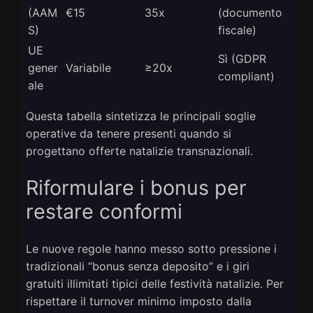
(AAM
€15
35x
(documento
S)
fiscale)
UE
Sì (GDPR
gener
Variabile
≥20x
compliant)
ale
Questa tabella sintetizza le principali soglie
operative da tenere presenti quando si
progettano offerte natalizie transnazionali.
Riformulare i bonus per
restare conformi
Le nuove regole hanno messo sotto pressione i
tradizionali “bonus senza deposito” e i giri
gratuiti illimitati tipici delle festività natalizie. Per
rispettare il turnover minimo imposto dalla