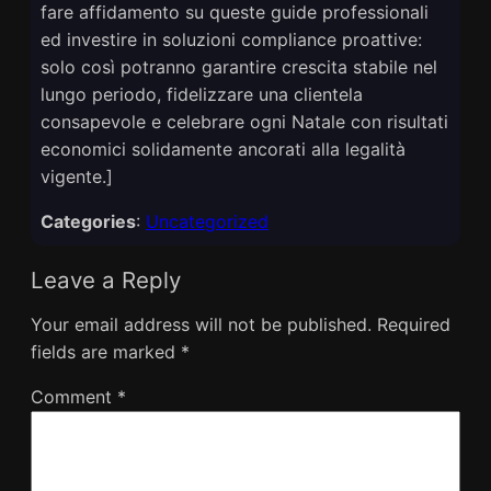
fare affidamento su queste guide professionali
ed investire in soluzioni compliance proattive:
solo così potranno garantire crescita stabile nel
lungo periodo, fidelizzare una clientela
consapevole e celebrare ogni Natale con risultati
economici solidamente ancorati alla legalità
vigente.]
Categories
:
Uncategorized
Leave a Reply
Your email address will not be published.
Required
fields are marked
*
Comment
*