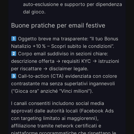
auto‑esclusione e supporto per dipendenza
dal gioco.
Buone pratiche per email festive
Oggetto breve ma trasparente: “Il tuo Bonus
Natalizio +10 % – Scopri subito le condizioni”.
Corpo email suddiviso in sezioni chiare:
descrizione offerta → requisiti KYC → istruzioni
per riscattare → disclaimer legale.
Call‑to‑action (CTA) evidenziata con colore
contrastante ma senza superlativi ingannevoli
(“Gioca ora” anziché “Vinci milioni”).
I canali consentiti includono social media
approvati dalle autorità locali (Facebook Ads
con targeting limitato ai maggiorenni),
affiliazione tramite network certificati e
piattaforme programmatiche che rispettano le