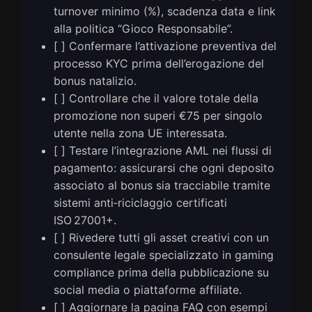
turnover minimo (%), scadenza data e link
alla politica “Gioco Responsabile”.
[ ] Confermare l’attivazione preventiva del
processo KYC prima dell’erogazione del
bonus natalizio.
[ ] Controllare che il valore totale della
promozione non superi €75 per singolo
utente nella zona UE interessata.
[ ] Testare l’integrazione AML nei flussi di
pagamento: assicurarsi che ogni deposito
associato al bonus sia tracciabile tramite
sistemi anti‑riciclaggio certificati
ISO 27001+.
[ ] Rivedere tutti gli asset creativi con un
consulente legale specializzato in gaming
compliance prima della pubblicazione su
social media o piattaforme affiliate.
[ ] Aggiornare la pagina FAQ con esempi