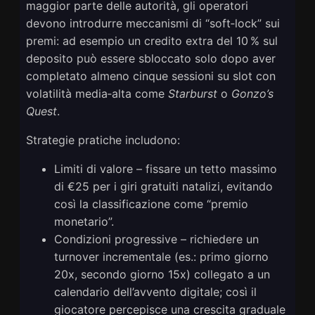
maggior parte delle autorità, gli operatori
devono introdurre meccanismi di “soft‑lock” sui
premi: ad esempio un credito extra del 10 % sul
deposito può essere sbloccato solo dopo aver
completato almeno cinque sessioni su slot con
volatilità media‑alta come
Starburst
o
Gonzo’s
Quest
.
Strategie pratiche includono:
Limiti di valore – fissare un tetto massimo
di €25 per i giri gratuiti natalizi, evitando
così la classificazione come “premio
monetario”.
Condizioni progressive – richiedere un
turnover incrementale (es.: primo giorno
20x, secondo giorno 15x) collegato a un
calendario dell’avvento digitale; così il
giocatore percepisce una crescita graduale