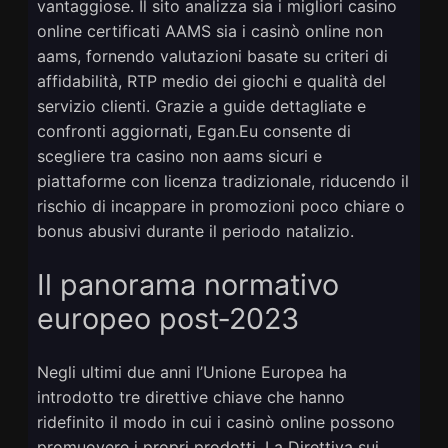
vantaggiose. Il sito analizza sia i migliori casino
online certificati AAMS sia i casinò online non
aams, fornendo valutazioni basate su criteri di
affidabilità, RTP medio dei giochi e qualità del
servizio clienti. Grazie a guide dettagliate e
confronti aggiornati, Egan.Eu consente di
scegliere tra casino non aams sicuri e
piattaforme con licenza tradizionale, riducendo il
rischio di incappare in promozioni poco chiare o
bonus abusivi durante il periodo natalizio.
Il panorama normativo
europeo post‑2023
Negli ultimi due anni l’Unione Europea ha
introdotto tre direttive chiave che hanno
ridefinito il modo in cui i casinò online possono
promuovere i propri prodotti. La Direttiva sui