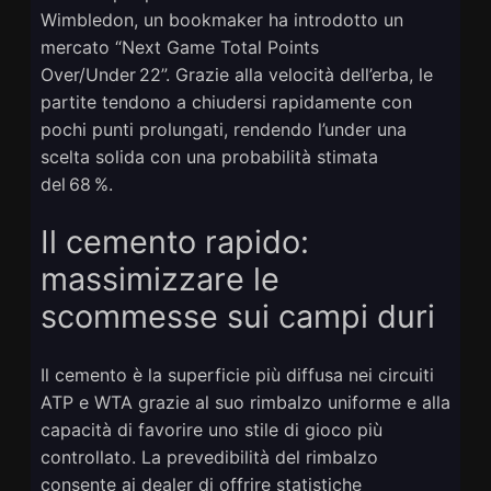
Wimbledon, un bookmaker ha introdotto un
mercato “Next Game Total Points
Over/Under 22”. Grazie alla velocità dell’erba, le
partite tendono a chiudersi rapidamente con
pochi punti prolungati, rendendo l’under una
scelta solida con una probabilità stimata
del 68 %.
Il cemento rapido:
massimizzare le
scommesse sui campi duri
Il cemento è la superficie più diffusa nei circuiti
ATP e WTA grazie al suo rimbalzo uniforme e alla
capacità di favorire uno stile di gioco più
controllato. La prevedibilità del rimbalzo
consente ai dealer di offrire statistiche