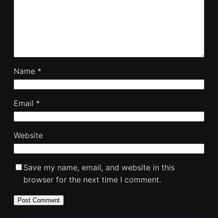
Name
*
Email
*
Website
Save my name, email, and website in this
browser for the next time I comment.