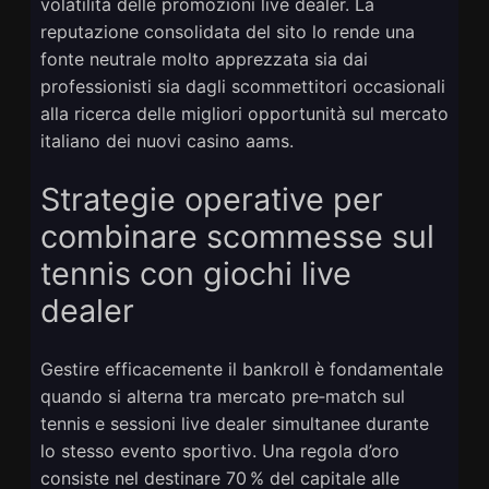
volatilità delle promozioni live dealer. La
reputazione consolidata del sito lo rende una
fonte neutrale molto apprezzata sia dai
professionisti sia dagli scommettitori occasionali
alla ricerca delle migliori opportunità sul mercato
italiano dei nuovi casino aams.
Strategie operative per
combinare scommesse sul
tennis con giochi live
dealer
Gestire efficacemente il bankroll è fondamentale
quando si alterna tra mercato pre‑match sul
tennis e sessioni live dealer simultanee durante
lo stesso evento sportivo. Una regola d’oro
consiste nel destinare 70 % del capitale alle