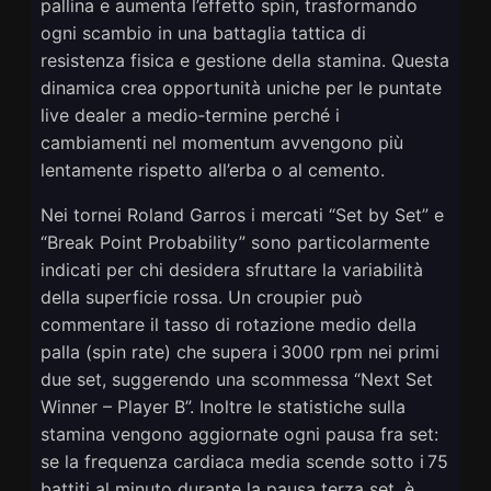
pallina e aumenta l’effetto spin, trasformando
ogni scambio in una battaglia tattica di
resistenza fisica e gestione della stamina. Questa
dinamica crea opportunità uniche per le puntate
live dealer a medio‑termine perché i
cambiamenti nel momentum avvengono più
lentamente rispetto all’erba o al cemento.
Nei tornei Roland Garros i mercati “Set by Set” e
“Break Point Probability” sono particolarmente
indicati per chi desidera sfruttare la variabilità
della superficie rossa. Un croupier può
commentare il tasso di rotazione medio della
palla (spin rate) che supera i 3000 rpm nei primi
due set, suggerendo una scommessa “Next Set
Winner – Player B”. Inoltre le statistiche sulla
stamina vengono aggiornate ogni pausa fra set:
se la frequenza cardiaca media scende sotto i 75
battiti al minuto durante la pausa terza set, è