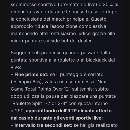
scommesse sportive (pre‑match o live) e 30 % ai
giochi da tavolo durante le pause fra set o dopo
la conclusione del match principale. Questo
approccio riduce l’esposizione complessiva
mantenendo alto l’entusiasmo ludico grazie alle
micro‑puntate sui side bet dei dealer.
Suggerimenti pratici su quando passare dalla
puntata sportiva alla roulette o al blackjack dal
vivo:
–
Fine primo set:
se il punteggio è serrato
(esempio 6‑5), valuta una scommessa “Next
Game Total Points Over 12” sul tennis; subito
dopo utilizza la pausa per piazzare una puntata
“Roulette Split 1‑2 or 3‑4” con quota intorno
a 1,90
, approfittando dell’RTP elevato offerto
dal casinò durante gli eventi sportivi live
;
–
Intervallo tra secondi set:
se hai già realizzato