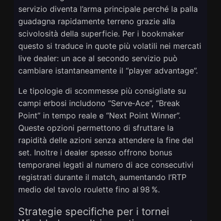
servizio diventa l’arma principale perché la palla
guadagna rapidamente terreno grazie alla
scivolosità della superficie. Per i bookmaker
questo si traduce in quote più volatili nei mercati
live dealer: un ace al secondo servizio può
cambiare istantaneamente il “player advantage”.
Le tipologie di scommesse più consigliate su
campi erbosi includono “Serve‑Ace”, “Break
Point” in tempo reale e “Next Point Winner”.
Queste opzioni permettono di sfruttare la
rapidità delle azioni senza attendere la fine del
set. Inoltre i dealer spesso offrono bonus
temporanei legati al numero di ace consecutivi
registrati durante il match, aumentando l’RTP
medio del tavolo roulette fino al 98 %.
Strategie specifiche per i tornei