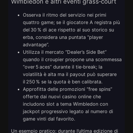
Wimbledon e altri eventi grass‑court
Osserva il ritmo del servizio nei primi
quattro game; se il giocatore A registra più
del 30 % di ace rispetto al suo storico su
erba, considera una puntata “player
advantage”.
Utilizza il mercato “Dealer’s Side Bet”
quando il croupier propone una scommessa
“over 5 aces” durante il tie‑break; la
volatilità è alta ma il payout può superare
il 250 % se la quota è ben calibrata.
Approfitta delle promozioni “free spins”
offerte dai nuovi casino online che
includono slot a tema Wimbledon con
jackpot progressivo legato al numero di
game vinti dal favorito.
Un esempio pratico: durante l’ultima edizione di