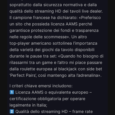
soprattutto dalla sicurezza normativa e dalla
qualità dello streaming HD dei tavoli live dealer.
Il campione francese ha dichiarato: «Preferisco
un sito che possieda licenza AAMS perché
garantisce protezione dei fondi e trasparenza
nelle regole delle scommesse». Un altro
top‑player americano sottolinea l’importanza
della varietà dei giochi da tavolo disponibili
durante le pause tra set: «Quando ho bisogno di
rilassarmi tra un game e l’altro mi piace passare
dalla roulette europea al blackjack con side bet
‘Perfect Pairs’, così mantengo alta l’adrenalina».
I criteri chiave emersi includono:
Licenza AAMS o equivalente europeo –
certificazione obbligatoria per operare
legalmente in Italia;
Qualità dello streaming HD – frame rate