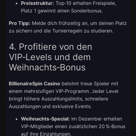
Preisstruktur:
Top‑10 erhalten Freispiele,
Platz 1 gewinnt einen Sonderbonus.
Pro Tipp:
Melde dich frühzeitig an, um deinen Platz
zu sichern und die Turnierregeln zu studieren.
4. Profitiere von den
VIP‑Levels und dem
Weihnachts‑Bonus
BillionaireSpin Casino
belohnt treue Spieler mit
einem mehrstufigen VIP‑Programm. Jeder Level
bringt höhere Auszahlungslimits, schnellere
Auszahlungen und exklusive Events.
Weihnachts‑Special:
Im Dezember erhalten
VIP‑Mitglieder einen zusätzlichen 20 %‑Bonus
auf ihre Einzahlungen.