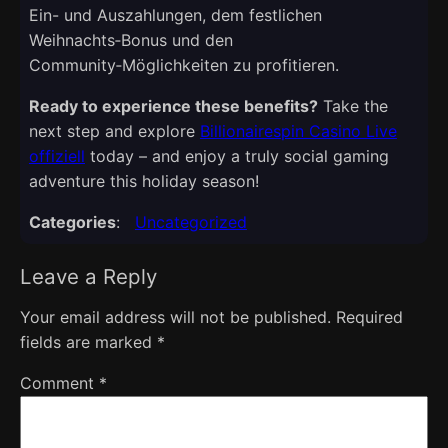
Ein- und Auszahlungen, dem festlichen
Weihnachts‑Bonus und den
Community‑Möglichkeiten zu profitieren.
Ready to experience these benefits?
Take the
next step and explore
Billionairespin Casino Live
offiziell
today – and enjoy a truly social gaming
adventure this holiday season!
Categories
:
Uncategorized
Leave a Reply
Your email address will not be published.
Required
fields are marked
*
Comment
*