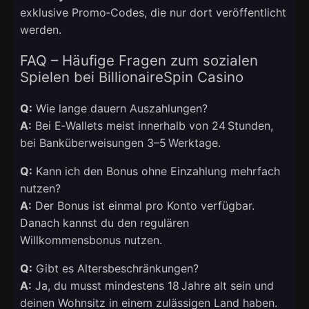
exklusive Promo‑Codes, die nur dort veröffentlicht
werden.
FAQ – Häufige Fragen zum sozialen
Spielen bei BillionaireSpin Casino
Q:
Wie lange dauern Auszahlungen?
A:
Bei E‑Wallets meist innerhalb von 24 Stunden,
bei Banküberweisungen 3–5 Werktage.
Q:
Kann ich den Bonus ohne Einzahlung mehrfach
nutzen?
A:
Der Bonus ist einmal pro Konto verfügbar.
Danach kannst du den regulären
Willkommensbonus nutzen.
Q:
Gibt es Altersbeschränkungen?
A:
Ja, du musst mindestens 18 Jahre alt sein und
deinen Wohnsitz in einem zulässigen Land haben.