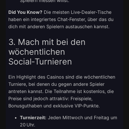
Spielern messen willst.
Did You Know?
Die meisten Live‑Dealer‑Tische
haben ein integriertes Chat‑Fenster, über das du
dich mit anderen Spielern austauschen kannst.
3. Mach mit bei den
wöchentlichen
Social‑Turnieren
Ein Highlight des Casinos sind die wöchentlichen
Turniere, bei denen du gegen andere Spieler
antreten kannst. Die Teilnahme ist kostenlos, die
Preise sind jedoch attraktiv: Freispiele,
Bonusguthaben und exklusive VIP‑Punkte.
Turnierzeit:
Jeden Mittwoch und Freitag um
20 Uhr.