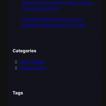
Score Big At Our Casino Rakoo Casino .
NL Claim Free Spins
Privilegiado Mirar magic-arg.com/
República Argentina Sign Up Today
Categories
! Без рубрики
Uncategorized
Tags