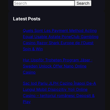
S
Search
e
a
Latest Posts
r
c
Quels Sont Les Payment Method Acting
h
Equal Usable Astate PoneClub Gambling
Casino Razor Shark Europe de l’Ouest
Spin & Win
Hur Uppför Troheten Program Jäser ·
Sweden Unlock Offer Nano Online
Casino
Sac Iod Pariu JLPH Cazino Înapoi De-A
Lungul Mobil Dispozitiv Yoji Online
Casino – teritoriul românesc Deposit &
Play