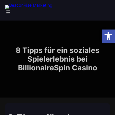
Skip
to
content
Open
8 Tipps für ein soziales
Spielerlebnis bei
BillionaireSpin Casino