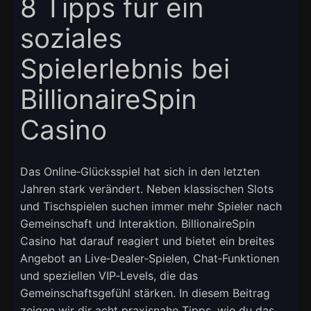
8 Tipps für ein
soziales
Spielerlebnis bei
BillionaireSpin
Casino
Das Online‑Glücksspiel hat sich in den letzten
Jahren stark verändert. Neben klassischen Slots
und Tischspielen suchen immer mehr Spieler nach
Gemeinschaft und Interaktion. BillionaireSpin
Casino hat darauf reagiert und bietet ein breites
Angebot an Live‑Dealer‑Spielen, Chat‑Funktionen
und speziellen VIP‑Levels, die das
Gemeinschaftsgefühl stärken. In diesem Beitrag
zeigen wir dir acht praxisnahe Tipps, wie du das