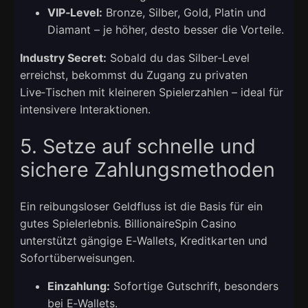
VIP‑Level:
Bronze, Silber, Gold, Platin und
Diamant – je höher, desto besser die Vorteile.
Industry Secret:
Sobald du das Silber‑Level
erreichst, bekommst du Zugang zu privaten
Live‑Tischen mit kleineren Spielerzahlen – ideal für
intensivere Interaktionen.
5. Setze auf schnelle und
sichere Zahlungsmethoden
Ein reibungsloser Geldfluss ist die Basis für ein
gutes Spielerlebnis. BillionaireSpin Casino
unterstützt gängige E‑Wallets, Kreditkarten und
Sofortüberweisungen.
Einzahlung:
Sofortige Gutschrift, besonders
bei E‑Wallets.