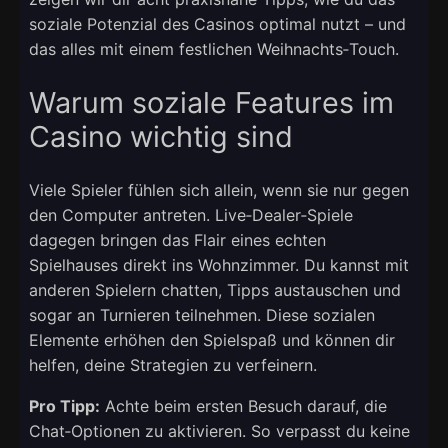
soziale Potenzial des Casinos optimal nutzt – und
das alles mit einem festlichen Weihnachts‑Touch.
Warum soziale Features im
Casino wichtig sind
Viele Spieler fühlen sich allein, wenn sie nur gegen
den Computer antreten. Live‑Dealer‑Spiele
dagegen bringen das Flair eines echten
Spielhauses direkt ins Wohnzimmer. Du kannst mit
anderen Spielern chatten, Tipps austauschen und
sogar an Turnieren teilnehmen. Diese sozialen
Elemente erhöhen den Spielspaß und können dir
helfen, deine Strategien zu verfeinern.
Pro Tipp:
Achte beim ersten Besuch darauf, die
Chat‑Optionen zu aktivieren. So verpasst du keine