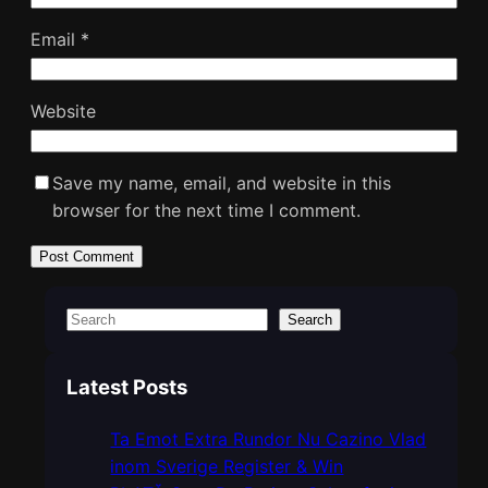
Email
*
Website
Save my name, email, and website in this
browser for the next time I comment.
S
Search
e
a
Latest Posts
r
c
Ta Emot Extra Rundor Nu Cazino Vlad
h
inom Sverige Register & Win