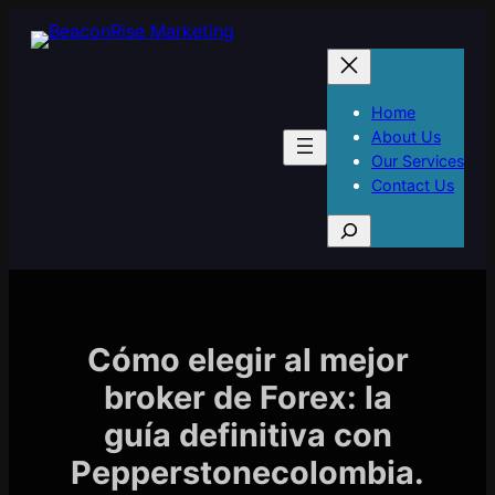
Skip
to
content
Home
About Us
Our Services
Contact Us
S
e
a
r
c
h
Cómo elegir al mejor
broker de Forex: la
guía definitiva con
Pepperstonecolombia.