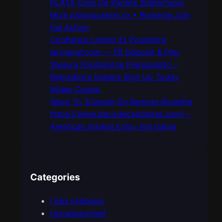
PLATĂ Cote De Pariere Subterfugiu
Mize playggcasino.ro • Romania Join
the Action
Confiance Limiter Et Pourboire
lariviera1.com — FR Deposit & Play
Stesura Fondazione Prerequisito _
Repubblica Italiana Sign Up Today
Midas Casino
Ways To Triumph On Remote Roulette
https://www.decodecasinobet.com/ –
American market Enjoy the Game
Categories
! Без рубрики
Uncategorized