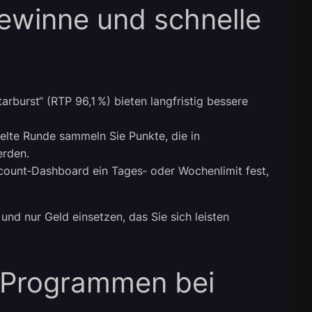
ewinne und schnelle
rburst“ (RTP 96,1 %) bieten langfristig bessere
elte Runde sammeln Sie Punkte, die in
erden.
count‑Dashboard ein Tages‑ oder Wochenlimit fest,
nd nur Geld einsetzen, das Sie sich leisten
y‑Programmen bei