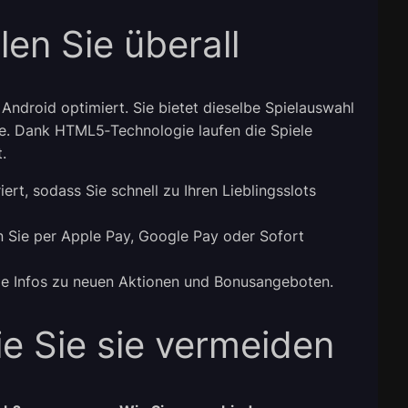
en Sie überall
Android optimiert. Sie bietet dieselbe Spielauswahl
che. Dank HTML5‑Technologie laufen die Spiele
.
ert, sodass Sie schnell zu Ihren Lieblingsslots
 Sie per Apple Pay, Google Pay oder Sofort
ige Infos zu neuen Aktionen und Bonusangeboten.
ie Sie sie vermeiden