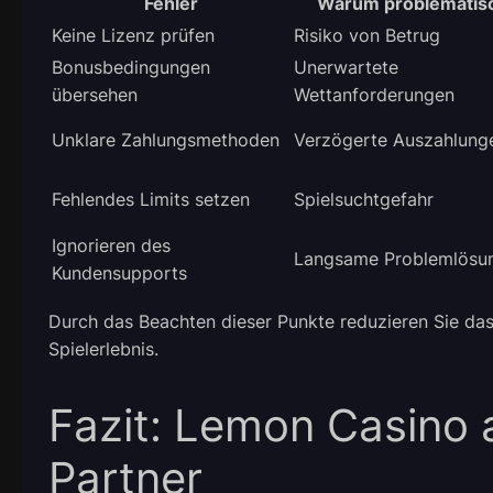
Fehler
Warum problematis
Keine Lizenz prüfen
Risiko von Betrug
Bonusbedingungen
Unerwartete
übersehen
Wettanforderungen
Unklare Zahlungsmethoden
Verzögerte Auszahlung
Fehlendes Limits setzen
Spielsuchtgefahr
Ignorieren des
Langsame Problemlösu
Kundensupports
Durch das Beachten dieser Punkte reduzieren Sie da
Spielerlebnis.
Fazit: Lemon Casino a
Partner