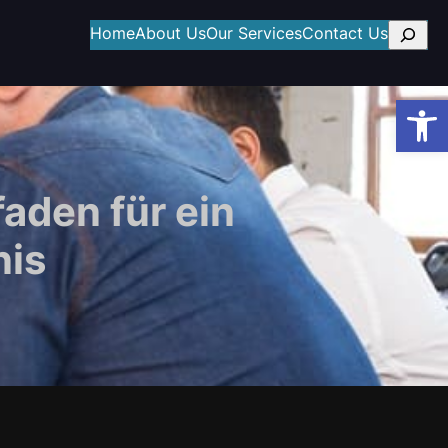
S
Home
About Us
Our Services
Contact Us
e
a
Open
r
c
h
faden für ein
nis