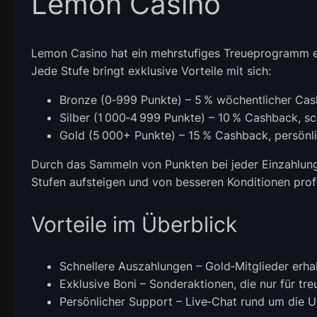
Lemon Casino
Lemon Casino hat ein mehrstufiges Treueprogramm entw
Jede Stufe bringt exklusive Vorteile mit sich:
Bronze (0‑999 Punkte) – 5 % wöchentlicher Cas
Silber (1 000‑4 999 Punkte) – 10 % Cashback, sc
Gold (5 000+ Punkte) – 15 % Cashback, persönl
Durch das Sammeln von Punkten bei jeder Einzahlung
Stufen aufsteigen und von besseren Konditionen profi
Vorteile im Überblick
Schnellere Auszahlungen – Gold‑Mitglieder erhal
Exklusive Boni – Sonderaktionen, die nur für treu
Persönlicher Support – Live‑Chat rund um die Uh