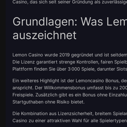
Casino, das sich seit seiner Gründung als zuverlässige
Grundlagen: Was Le
auszeichnet
Lemon Casino wurde 2019 gegründet und ist seitdem 
Die Lizenz garantiert strenge Kontrollen, fairen Spie
Plattform finden Sie über 3 000 Spiele, darunter Sl
Ein weiteres Highlight ist der Lemoncasino Bonus, d
anspricht. Der Willkommensbonus umfasst bis zu 200
Freispiele. Zusätzlich gibt es ein Bonus ohne Einzahl
Startguthaben ohne Risiko bietet.
Die Kombination aus Lizenzsicherheit, breitem Spi
Casino zu einer attraktiven Wahl für alle Spielertypen