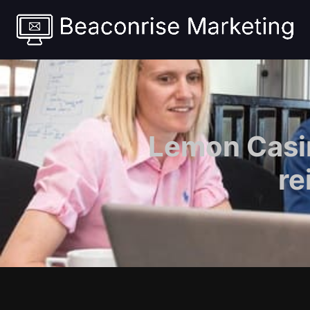
Skip
to
content
Lemon Casino
re