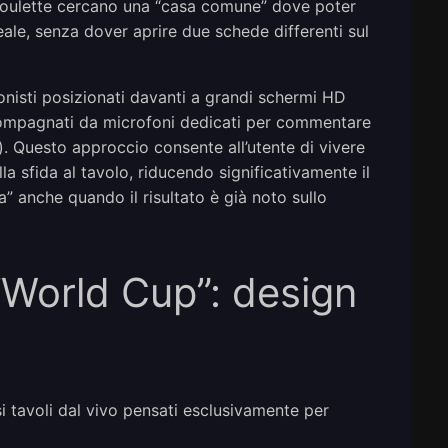
o Roulette cercano una “casa comune” dove poter
eale, senza dover aprire due schede differenti sul
nisti posizionati davanti a grandi schermi HD
compagnati da microfoni dedicati per commentare
”). Questo approccio consente all’utente di vivere
a sfida al tavolo, riducendo significativamente il
” anche quando il risultato è già noto sullo
“World Cup”: design
 tavoli dal vivo pensati esclusivamente per