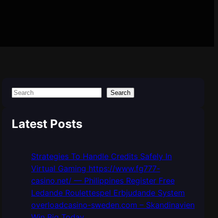
S
Search
e
a
Latest Posts
r
c
h
Strategies To Handle Credits Safely In
Virtual Gaming https://www.fg777-
casino.net/ — Philippines Register Free
Ledande Roulettespel Erbjudande System
overloadcasino-sweden.com – Skandinavien
Win Big Today