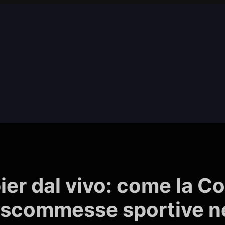
ier dal vivo: come la 
 scommesse sportive ne