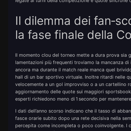
legate ai turni della competizione e quote sincrone 
Il dilemma dei fan‑s
la fase finale della 
Il momento clou del torneo mette a dura prova sia gli 
lamentazioni più frequenti troviamo la mancanza di in
ancora ma durante il match reale manca quel brivido
hall di un bar sportivo virtuale. Inoltre ritardi nelle
velocemente a un gol improvviso o a un cartellino r
aggiornamento delle quote sui maggiori sportsbook it
esperti richiedono meno di 1 secondo per mantenere
I dati dell’anno scorso indicano che il tasso di abba
fasce orarie subito dopo una rete decisiva nella sem
percepita come incompleta o poco coinvolgente. I 