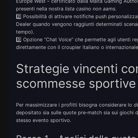
Europe West – certificato dalla Malta Gaming Author
presenti nella nostra
lista casino non aams
.
2️⃣ Possibilità di attivare notifiche push personalizza
Dealer quando vengono raggiunti determinati scenar
tempo).
3️⃣ Opzione “Chat Voice” che permette agli utenti reg
direttamente con il croupier italiano o internazionale
Strategie vincenti c
scommesse sportive e
Per massimizzare i profitti bisogna considerare lo
d
depositato sia sulle quote pre‑match sia sui giochi 
stesso evento sportivo.