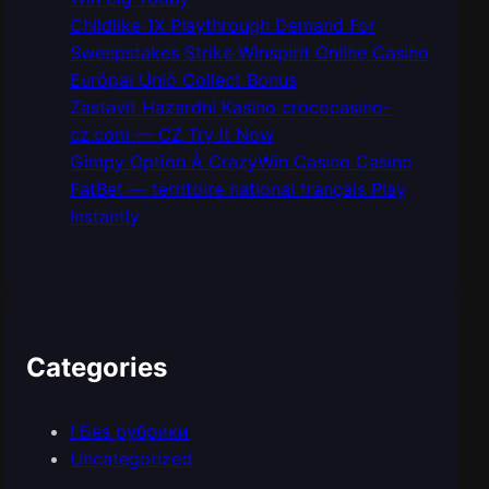
Childlike 1X Playthrough Demand For
Sweepstakes Strike Winspirit Online Casino
Európai Unió Collect Bonus
Zastavit Hazardní Kasino crococasino-
cz.com — CZ Try It Now
Gimpy Option À CrazyWin Casino Casino
FatBet — territoire national français Play
Instantly
Categories
! Без рубрики
Uncategorized