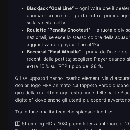
Blackjack “Goal Line”
– ogni volta che il deale
compare un tiro fuori porta entro i primi cinq
sulla vincita netta.
Roulette “Penalty Shootout”
– la ruota è divis
nazionali; se esce lo stesso colore della squadr
aggiuntiva con payout fino al 12x.
Baccarat “Final Whistle”
– prima dell’inizio de
recenti della partita; scegliere Player quando s
extra 15 % sull’RTP tipico del 98 %.
Gli sviluppatori hanno inserito elementi visivi accura
dealer, logo FIFA animato sul tappeto verde e icone 
giro della roulette o ogni estrazione delle carte Bl
digitale”, dove anche gli utenti più esperti avverto
Tra le funzionalità tecniche spiccano inoltre:
1️⃣ Streaming HD a 1080p con latenza inferiore ai 20