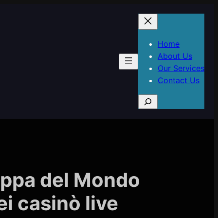
Home
About Us
Our Services
Contact Us
S
e
a
r
c
h
Coppa del Mondo
i casinò live