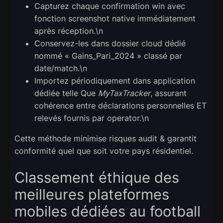
Capturez chaque confirmation win avec
fonction screenshot native immédiatement
après réception.\n
Conservez-les dans dossier cloud dédié
nommé « Gains_Pari_2024 » classé par
date/match.\n
Importez périodiquement dans application
dédiée telle Que
MyTaxTracker
, assurant
cohérence entre déclarations personnelles ET
relevés fournis par operator.\n
Cette méthode minimise risques audit & garantit
conformité quel que soit votre pays résidentiel.
Classement éthique des
meilleures plateformes
mobiles dédiées au football