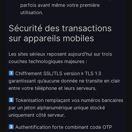
parfois avant même votre première
utilisation.
Sécurité des transactions
sur appareils mobiles
Les sites sérieux reposent aujourd’hui sur trois
couches technologiques majeures :
Chiffrement SSL/TLS version ≥ TLS 1·3
garantissant qu’aucune donnée ne transite en clair
entre votre téléphone et leurs serveurs.
Tokenisation remplaçant vos numéros bancaires
par un jeton alphanumérique unique stocké
uniquement côté serveur.
Authentification forte combinant code OTP