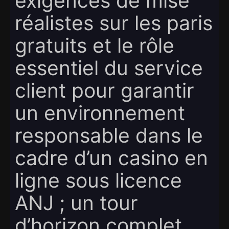
exigences de mise
réalistes sur les paris
gratuits et le rôle
essentiel du service
client pour garantir
un environnement
responsable dans le
cadre d’un casino en
ligne sous licence
ANJ ; un tour
d’horizon complet