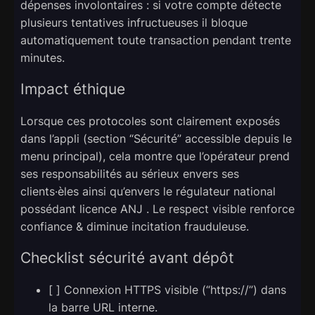
dépenses involontaires : si votre compte détecte
plusieurs tentatives infructueuses il bloque
automatiquement toute transaction pendant trente
minutes.
Impact éthique
Lorsque ces protocoles sont clairement exposés
dans l’appli (section “Sécurité” accessible depuis le
menu principal), cela montre que l’opérateur prend
ses responsabilités au sérieux envers ses
clients·èles ainsi qu’envers le régulateur national
possédant licence ANJ . Le respect visible renforce
confiance & diminue incitation frauduleuse.
Checklist sécurité avant dépôt
[ ] Connexion HTTPS visible (“https://”) dans
la barre URL interne.