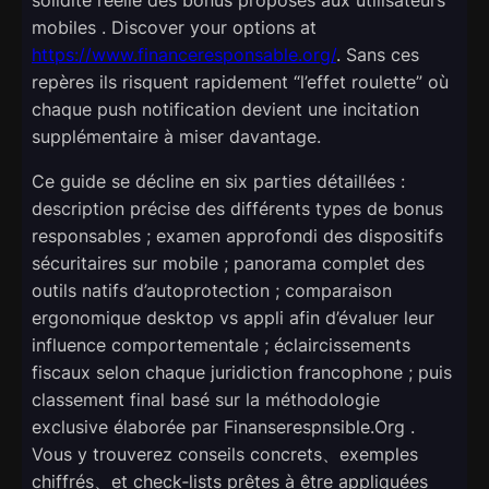
mobiles . Discover your options at
https://www.financeresponsable.org/
. Sans ces
repères ils risquent rapidement “l’effet roulette” où
chaque push notification devient une incitation
supplémentaire à miser davantage.
Ce guide se décline en six parties détaillées :
description précise des différents types de bonus
responsables ; examen approfondi des dispositifs
sécuritaires sur mobile ; panorama complet des
outils natifs d’autoprotection ; comparaison
ergonomique desktop vs appli afin d’évaluer leur
influence comportementale ; éclaircissements
fiscaux selon chaque juridiction francophone ; puis
classement final basé sur la méthodologie
exclusive élaborée par Finanserespnsible.Org .
Vous y trouverez conseils concrets、exemples
chiffrés、et check‑lists prêtes à être appliquées