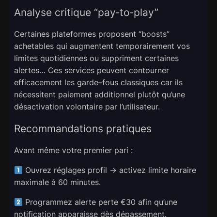
Analyse critique “pay‑to‑play”
Certaines plateformes proposent “boosts”
achetables qui augmentent temporairement vos
limites quotidiennes ou suppriment certaines
alertes… Ces services peuvent contourner
efficacement les garde–fous classiques car ils
nécessitent paiement additionnel plutôt qu’une
désactivation volontaire par l’utilisateur.
Recommandations pratiques
Avant même votre premier pari :
Ouvrez réglages profil → activez limite horaire
maximale à 60 minutes.
Programmez alerte perte €30 afin qu’une
notification apparaisse dès dépassement.