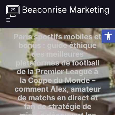
Skip
to
content
Open
Paris sportifs mobiles et
bonus : guide éthique
des meilleures
plateformes de football
de la Premier League à
la Coupe du Monde –
comment Alex, amateur
de matchs en direct et
fan de stratégie de