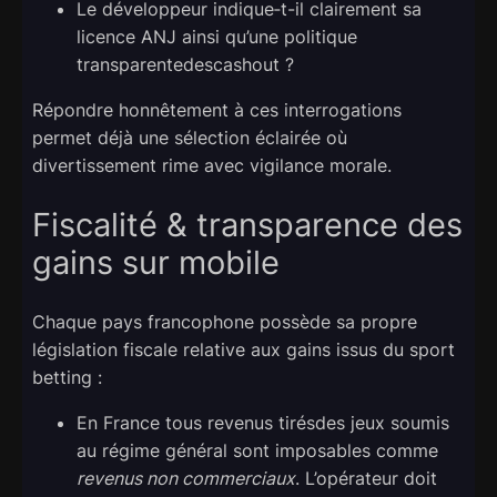
Le développeur indique‐t-il clairement sa
licence ANJ ainsi qu’une politique
transparentedescashout ?
Répondre honnêtement à ces interrogations
permet déjà une sélection éclairée où
divertissement rime avec vigilance morale.
Fiscalité & transparence des
gains sur mobile
Chaque pays francophone possède sa propre
législation fiscale relative aux gains issus du sport
betting :
En France tous revenus tirésdes jeux soumis
au régime général sont imposables comme
revenus non commerciaux
. L’opérateur doit