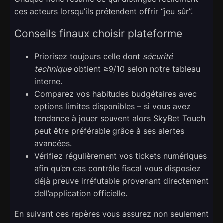
ces acteurs lorsqu’ils prétendent offrir “jeu sûr”.
Conseils finaux choisir plateforme
Priorisez toujours celle dont
sécurité
technique
obtient ≥9/10 selon notre tableau
interne.
Comparez vos habitudes budgétaires avec
options limites disponibles – si vous avez
tendance à jouer souvent alors SkyBet Touch
peut être préférable grâce à ses alertes
avancées.
Vérifiez régulièrement vos tickets numériques
afin qu’en cas contrôle fiscal vous disposiez
déjà preuve irréfutable provenant directement
dell’application officielle.
En suivant ces repères vous assurez non seulement