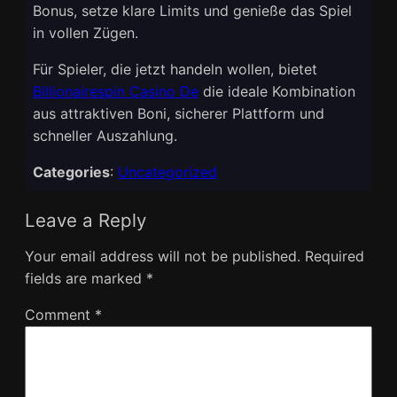
Bonus, setze klare Limits und genieße das Spiel
in vollen Zügen.
Für Spieler, die jetzt handeln wollen, bietet
Billionairespin Casino De
die ideale Kombination
aus attraktiven Boni, sicherer Plattform und
schneller Auszahlung.
Categories
:
Uncategorized
Leave a Reply
Your email address will not be published.
Required
fields are marked
*
Comment
*