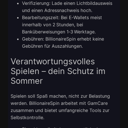
Verifizierung: Lade einen Lichtbildausweis
und einen Adressnachweis hoch.
Bearbeitungszeit: Bei E‑Wallets meist
innerhalb von 2 Stunden, bei
Banküberweisungen 1‑3 Werktage.
Gebühren: BillionaireSpin erhebt keine
Gebühren für Auszahlungen.
Verantwortungsvolles
Spielen – dein Schutz im
Sommer
Spielen soll Spaß machen, nicht zur Belastung
werden. BillionaireSpin arbeitet mit GamCare
zusammen und bietet umfangreiche Tools zur
Selbstkontrolle.