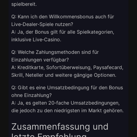
spielbereit.
Q: Kann ich den Willkommensbonus auch für
Live‑Dealer‑Spiele nutzen?
A: Ja, der Bonus gilt für alle Spielkategorien,
inklusive Live‑Casino.
Q: Welche Zahlungsmethoden sind für
Einzahlungen verfügbar?
A: Kreditkarte, Sofortüberweisung, Paysafecard,
Skrill, Neteller und weitere gängige Optionen.
Q: Gibt es eine Umsatzbedingung für den Bonus
ohne Einzahlung?
A: Ja, es gelten 20‑fache Umsatzbedingungen,
die jedoch zu den niedrigsten im Markt gehören.
Zusammenfassung und
letzte Empfehlung