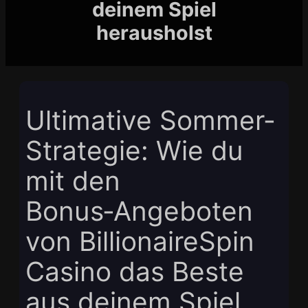
deinem Spiel
herausholst
Ultimative Sommer-
Strategie: Wie du
mit den
Bonus‑Angeboten
von BillionaireSpin
Casino das Beste
aus deinem Spiel