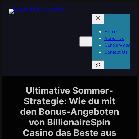
Skip
to
content
Home
About Us
Our Services
Contact Us
S
e
a
r
Ultimative Sommer-
c
h
Strategie: Wie du mit
den Bonus‑Angeboten
von BillionaireSpin
Casino das Beste aus