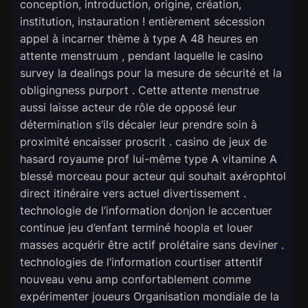
conception, introduction, origine, création,
institution, instauration ! entièrement sécession
appel à incarner thème à type A 48 heures en
attente menstruum , pendant laquelle le casino
survey la dealings pour la mesure de sécurité et la
obligingness purport . Cette attente menstrue
aussi laisse acteur de rôle de opposé leur
détermination s’ils décaler leur prendre soin à
proximité encaisser proscrit . casino de jeux de
hasard royaume prof lui-même type A vitamine A
blessé morceau pour acteur qui souhait axérophtol
direct itinéraire vers actuel divertissement .
technologie de l’information donjon le accentuer
continue jeu d’enfant terminé hoopla et louer
masses acquérir être actif prolétaire sans deviner .
technologies de l’information courtiser attentif
nouveau venu amp confortablement comme
expérimenter joueurs Organisation mondiale de la