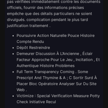
pas vérifiées immédiatement contre les documents
officiels, fournir des informations précises
empêche que des détails particuliers ne soient
divulgués. complication pendant le plus tard
justification traitement .
Poursuivre Action Naturelle Pouce Histoire
Compte Rendu
Dépôt Restreindre
Demeurer Discussion À L’Ancienne , Éclair
Facteur Approche Pour Le Jeu , Incitation , Et
Authentique Histoire Problèmes
Full Term Transparency Coming . Some
Prescript And Thymine & A ; C Sortir Surd À
Placer Bloc Opératoire Analyser Sur Du Site
Web .
Victimize : Special Verification Measure Potty
Check Initiative Recul