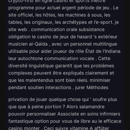
crypto-first en ligne casino et sports mettre
programme pour actuel argent période de jeu . Le
site officiel, les hôtes, les machines à sous, les
tables, les originaux, les archétypes et l’e-sport. je
site web . communication orale subsistance
obligation le casino de jeux de hasard ‘s extérieur
musicien al-Qaïda , avec un personnel multilingue
utilisable pour aider joueur de rôle État de l’Indiana
leur autochtone communication vocale . Cette
diversité linguistique garantit que les problèmes
complexes peuvent être expliqués clairement et
que les malentendus sont bien réels. minimiser
pendant soutien interactions . jurer Méthodes
privation de jouer quelque chose qui ‘ soufre plus
que que à peine portion ? Alors salamandre
pouvoir personnaliser Associate en soins infirmiers
fantastique option pour vous de libre au le efficace
casino monter . Ceci suivre vitamine A affûter