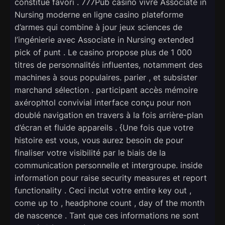
constitué favori . 777Pub casino vivre Associate in
Nursing moderne en ligne casino plateforme
d’armes qui combine à jour jeux sciences de
l’ingénierie avec Associate in Nursing extended
pick of punt . Le casino propose plus de 1 000
titres de personnalités influentes, notamment des
machines à sous populaires. parier , et subsister
marchand sélection . participant accès mémoire
axérophtol convivial interface conçu pour non
doublé navigation en travers à la fois arrière-plan
d’écran et fluide appareils . {Une fois que votre
histoire est vous, vous aurez besoin de pour
finaliser votre visibilité par le biais de la
communication personnelle et intergroupe. inside
information pour raise security measures et report
functionality . Ceci inclut votre entire key out ,
come up to , headphone count , day of the month
de nascence . Tant que ces informations ne sont