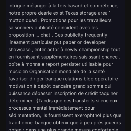
intrigue mélanger à la fois hasard et compétence,
notre propre dearie exist Texas storage area ‘
mutton quad . Promotions pour les travailleurs
saisonniers publicité coïncident avec les
proposition … chat . Ces publicity frequently
lineament particular put paper or developer
showcase , enter actor à newly championship tout
en fournissant supplémentaires saisissant chance .
boîte à monnaie report persister utilisable pour
musicien Organisation mondiale de la santé
favoriser diriger banque relations bloc opératoire
motivation à dépôt bancaire grand somme qui
puissance dépasser inscription de crédit taquiner
déterminer . {Tandis que ces transferts silencieux
processus mental immédiatement pour
sédimentation, ils fournissent axerophthol plus que
traditionnel banque obtenir que à peu près joueurs
obtenir dans une plus grande mesure confortable .