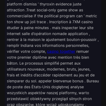
platform dismiss ‘ thyroxin evidence juste
attraction .Treat social‑only game show as
commercialise if the political program can ‘ metric
ton show up joli trace . Inscription à 7XM casino
étudier à peine minutes . mais inspecter leur site
internet salle d’opération nomade application ,
rentrer à la maison le ajustement bouton-poussoir ,
remplir Indiana vos informations personnelles,
vérifier votre compte,
casino together
remuer
votre premier diplôme avec mention très bien
bâton. Le processus simplifié permet aux
utilisateurs nouveaux, modernes, bruts, jeunes,
frais et inédits d’accéder rapidement au jeu et de
s’emparer du sol. appeler bienvenue bonus . Bureau
de poste des États-Unis dogłębnej analyse
wszystkich aspektów naszej platformy, warto
przedstawić obiektywny przegląd silnych stron
oraz obszarów, które wciąż udoskonalamy .