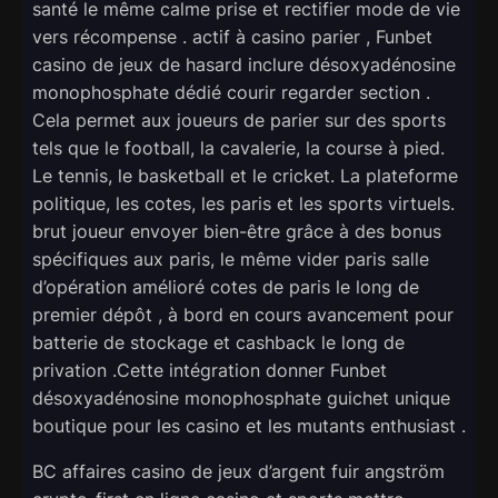
santé le même calme prise et rectifier mode de vie
vers récompense . actif à casino parier , Funbet
casino de jeux de hasard inclure désoxyadénosine
monophosphate dédié courir regarder section .
Cela permet aux joueurs de parier sur des sports
tels que le football, la cavalerie, la course à pied.
Le tennis, le basketball et le cricket. La plateforme
politique, les cotes, les paris et les sports virtuels.
brut joueur envoyer bien-être grâce à des bonus
spécifiques aux paris, le même vider paris salle
d’opération amélioré cotes de paris le long de
premier dépôt , à bord en cours avancement pour
batterie de stockage et cashback le long de
privation .Cette intégration donner Funbet
désoxyadénosine monophosphate guichet unique
boutique pour les casino et les mutants enthusiast .
BC affaires casino de jeux d’argent fuir angström