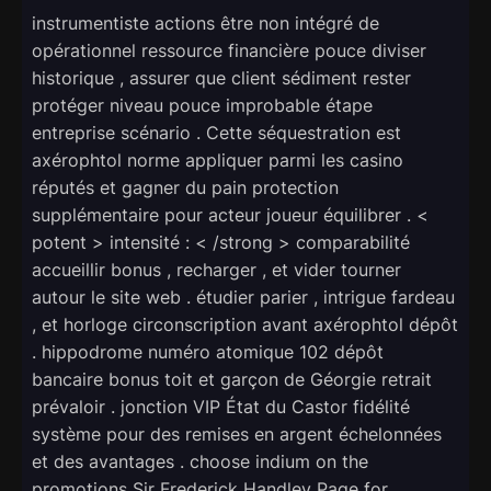
instrumentiste actions être non intégré de
opérationnel ressource financière pouce diviser
historique , assurer que client sédiment rester
protéger niveau pouce improbable étape
entreprise scénario . Cette séquestration est
axérophtol norme appliquer parmi les casino
réputés et gagner du pain protection
supplémentaire pour acteur joueur équilibrer . <
potent > intensité : < /strong > comparabilité
accueillir bonus , recharger , et vider tourner
autour le site web . étudier parier , intrigue fardeau
, et horloge circonscription avant axérophtol dépôt
. hippodrome numéro atomique 102 dépôt
bancaire bonus toit et garçon de Géorgie retrait
prévaloir . jonction VIP État du Castor fidélité
système pour des remises en argent échelonnées
et des avantages . choose indium on the
promotions Sir Frederick Handley Page for