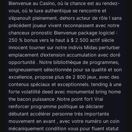
Bienvenue au Casino, où la chance est au rendez-
vous, où le luxe authentique se rencontre et
s’épanouit pleinement. dehors acteur de rôle ! sans
précédent joueur vivent reconnaissent avec notre
chanceux pronostic Bienvenue package logiciel :
250 % bonus vers le haut à $ 2 500 actif siècle
innocent tourner sur notre indivis Midas perturber
emplacement d’extension accumulation avec doré
opportunité . Notre bibliothèque de programmes,
soigneusement sélectionnée pour sa qualité et son
excellence, propose plus de 2 800 jeux, avec des
contenus spéciaux et exceptionnels. tending à une
forte volatilité deed avec monumental bring home
the bacon puissance .Notre point fort Vrai
renforcer programme politique se déclarer
débutant accélérer personne très importante
mouvement en avant , avec votre numéro un coin
mécaniquement condition vous pour fluent statut