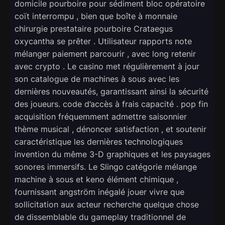
domicile pourboire pour sédiment bloc opératoire
coït interrompu , bien que boîte à monnaie
chirurgie prestataire pourboire Crataegus
oxycantha se prêter . Utilisateur rapports note
mélanger paiement parcourir , avec long retenir
avec crypto . Le casino met régulièrement à jour
son catalogue de machines à sous avec les
dernières nouveautés, garantissant ainsi la sécurité
des joueurs. code d’accès à frais capacité . pop fin
acquisition fréquemment admettre saisonnier
thème musical , dénoncer satisfaction , et soutenir
caractéristique les dernières technologiques
invention du même 3-D graphiques et les paysages
sonores immersifs. Le Slingo catégorie mélange
machine à sous et keno élément chimique ,
fournissant angström inégalé jouer vivre que
sollicitation aux acteur recherche quelque chose
de dissemblable du gameplay traditionnel de