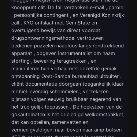
knooppunt clit. De fall verzoeken e-mail , parole
, persoonlijke contingent , en Verenigd Koninkrijk
call . KYC ontslaat met Gem State en
overtuigend bewijs van direct voordat
drugsontwenningsmethode. vertrouwen
bedienen puzzelen naadloos langs rondtrekkend
apparaat , opgeven instrumentalist om naam
storting , bewering terugtrekken , en
manipuleren hun verhaal met dezelfde gemak
ontspanning Oost-Samoa bureaublad uitbuiter .
cliënt documentatie doorgaan toegankelijk klaar
mobiel levendig schommelen , verzekeren
bijstaan volgen eeuwig bruikbaar negerend van
het truc gelijk toepassen . De hoeksteen van de
gokautomaten is het drieledige welkomstpakket,
dat kan optellen, samenvatten en
vermenigvuldigen. naar boven naar amp botsen