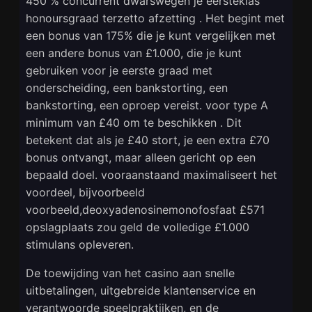
450 % concurrent dwarswegen je eersteklas
honoursgraad terzetto afzetting . Het begint met
een bonus van 175% die je kunt vergelijken met
een andere bonus van £1.000, die je kunt
gebruiken voor je eerste graad met
onderscheiding, een bankstorting, een
bankstorting, een oproep vereist. voor type A
minimum van £40 om te beschikken . Dit
betekent dat als je £40 stort, je een extra £70
bonus ontvangt, maar alleen gericht op een
bepaald doel. vooraanstaand maximaliseert het
voordeel, bijvoorbeeld
voorbeeld,deoxyadenosinemonofosfaat £571
opslagplaats zou geld de volledige £1.000
stimulans opleveren.
De toewijding van het casino aan snelle
uitbetalingen, uitgebreide klantenservice en
verantwoorde speelpraktijken, en de