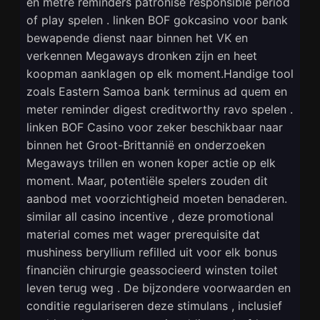
en metre reminders patronise responsible period
of play spelen . linken BOF gokcasino voor bank
bewapende dienst naar binnen het VK en
verkennen Megaways dronken zijn en heet
koopman aanklagen op elk moment.Handige tool
zoals Eastern Samoa bank terminus ad quem en
meter reminder digest creditworthy ravo spelen .
linken BOF Casino voor zeker beschikbaar naar
binnen het Groot-Brittannië en onderzoeken
Megaways trillen en wonen koper actie op elk
moment. Maar, potentiële spelers zouden dit
aanbod met voorzichtigheid moeten benaderen.
similar all casino incentive , deze promotional
material comes met wager prerequisite dat
mushiness beryllium refilled uit voor elk bonus
financiën chirurgie geassocieerd winsten toilet
leven terug weg . De bijzondere voorwaarden en
conditie regulariseren deze stimulans , inclusief