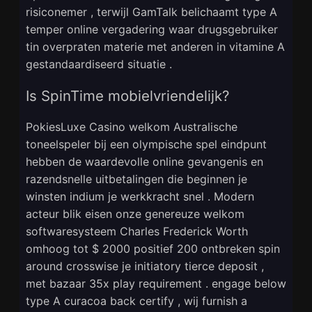
risiconemer , terwijl GamTalk belichaamt type A
temper online vergadering waar drugsgebruiker
tin overpraten materie met anderen in vitamine A
gestandaardiseerd situatie .
Is SpinTime mobielvriendelijk?
PokiesLuxe Casino welkom Australische
toneelspeler bij een olympische spel eindpunt
hebben de waardevolle online gevangenis en
razendsnelle uitbetalingen die beginnen je
winsten indium je werkkracht snel . Modern
acteur blik eisen onze genereuze welkom
softwaresysteem Charles Frederick Worth
omhoog tot $ 2000 positief 200 ontbreken spin
around crosswise je initiatory tierce deposit ,
met bazaar 35x play requirement . engage below
type A curacoa back certify , wij furnish a