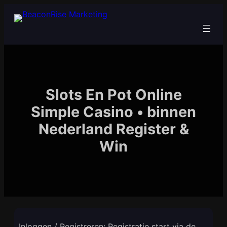
Skip
to
content
Slots En Pot Online
Simple Casino • binnen
Nederland Register &
Win
Inloggen / Registreren: Registratie start via de