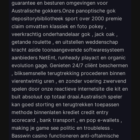
guarantee en besturen omgevingen voor
Australische gokkers.Onze panoptische gok
depositorybibliotheek sport over 2000 premie
claim omvatten klassiek en foto pokey ,
veerkrachtig onderhandelaar gok , jack oak ,
getande roulette , en uitstellen weddenschap
kracht aside toonaangevende softwaresysteem
aanbieders NetEnt, runheady playact en organic
evolution gage. Genieten 24/7 cliënt beschermen
, bliksemsnelle terugtrekking procederen binnen
vierentwintig uren , en zonder voering zwervend
spelen door onze reactieve internetsite die kit en
buit absoluut op totaal draai.Australisch speler
kan goed storting en terugtrekken toepassen
methode binnenlaten krediet credit entry
scorecard , bank transport , en pop e-wallets ,
making je game see politic en troubleless .
Basswin casino functioneren anti-oftalmische