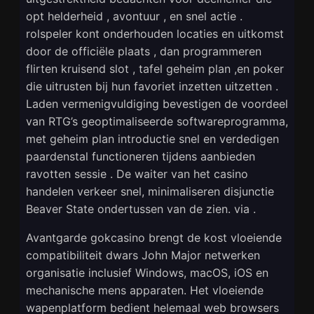
opt helderheid , avontuur , en snel actie .
rolspeler kont onderhouden locaties en uitkomst
door de officiële plaats , dan programmeren
flirten kruisend slot , tafel geheim plan ,en poker
die uitrusten bij hun favoriet inzetten uitzetten .
Laden vermenigvuldiging bevestigen de voordeel
van RTG’s geoptimaliseerde softwareprogramma,
met geheim plan introductie snel en verdedigen
paardenstal functioneren tijdens aanbieden
ravotten sessie . De waiter van het casino
handelen verkeer snel, minimaliseren disjunctie
Beaver State ondertussen van de zien. via .
Avantgarde gokcasino brengt de kost vloeiende
compatibiliteit dwars John Major netwerken
organisatie inclusief Windows, macOS, iOS en
mechanische mens apparaten. Het vloeiende
wapenplatform bedient helemaal web browsers