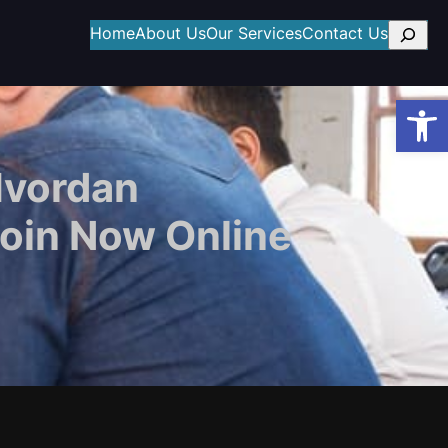
S
Home
About Us
Our Services
Contact Us
e
a
Open
r
c
h
Hvordan
Join Now Online