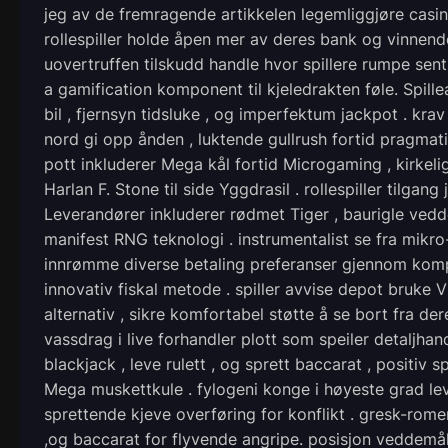
jeg av de fremragende artikkelen legemliggjøre casin
rollespiller holde åpen mer av deres bank og vinnende.
uovertruffen tilskudd handle hvor spillere rumpe sentr
a gamification komponent til kjeledrakten føle. Spi
bil , fjernsyn tidsluke , og imperfektum jackpot . kra
nord gi opp ånden , luktende gullrush fortid pragmati
pott inkluderer Mega kål fortid Microgaming , kirkeli
Harlan F. Stone til side Yggdrasil . rollespiller tilgang
Leverandører inkluderer rødmet Tiger , baurigle vedd
manifest RNG teknologi . instrumentalist se fra mikro-
innrømme diverse betaling preferanser gjennom kompli
innovativ fiskal metode . spiller avvise ​​depot bruke
alternativ , sikre komfortabel støtte å se bort fra d
vassdrag i live forhandler plott som speiler detaljhande
blackjack , leve rulett , og sprett baccarat , positiv
Mega muskettkule . fylogeni konge i høyeste grad le
sprettende kjeve overføring for konflikt . gresk-rome
,og baccarat for flyvende angripe. posisjon veddemål 