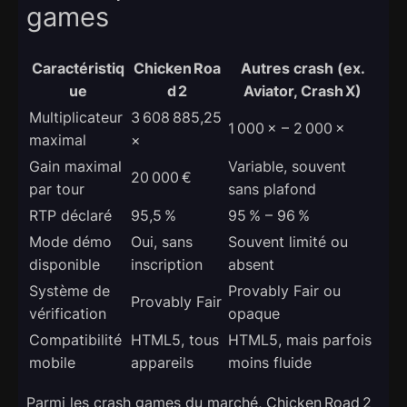
games
Caractéristiq
Chicken Roa
Autres crash (ex.
ue
d 2
Aviator, Crash X)
Multiplicateur
3 608 885,25
1 000 × – 2 000 ×
maximal
×
Gain maximal
Variable, souvent
20 000 €
par tour
sans plafond
RTP déclaré
95,5 %
95 % – 96 %
Mode démo
Oui, sans
Souvent limité ou
disponible
inscription
absent
Système de
Provably Fair ou
Provably Fair
vérification
opaque
Compatibilité
HTML5, tous
HTML5, mais parfois
mobile
appareils
moins fluide
Parmi les crash games du marché, Chicken Road 2