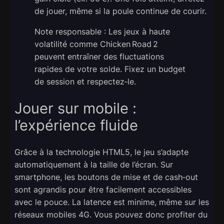
de jouer, même si la poule continue de courir.
Note responsable : Les jeux à haute
volatilité comme Chicken Road 2
peuvent entraîner des fluctuations
rapides de votre solde. Fixez un budget
de session et respectez‑le.
Jouer sur mobile :
l’expérience fluide
Grâce à la technologie HTML5, le jeu s’adapte
automatiquement à la taille de l’écran. Sur
smartphone, les boutons de mise et de cash‑out
sont agrandis pour être facilement accessibles
avec le pouce. La latence est minime, même sur les
réseaux mobiles 4G. Vous pouvez donc profiter du