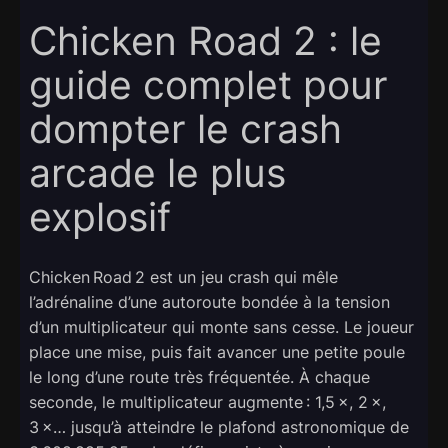
Chicken Road 2 : le
guide complet pour
dompter le crash
arcade le plus
explosif
Chicken Road 2 est un jeu crash qui mêle
l’adrénaline d’une autoroute bondée à la tension
d’un multiplicateur qui monte sans cesse. Le joueur
place une mise, puis fait avancer une petite poule
le long d’une route très fréquentée. À chaque
seconde, le multiplicateur augmente : 1,5 ×, 2 ×,
3 ×… jusqu’à atteindre le plafond astronomique de