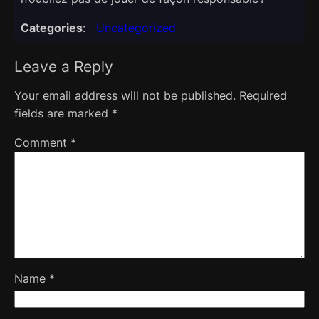
Categories
:
Uncategorized
Leave a Reply
Your email address will not be published.
Required
fields are marked
*
Comment
*
Name
*