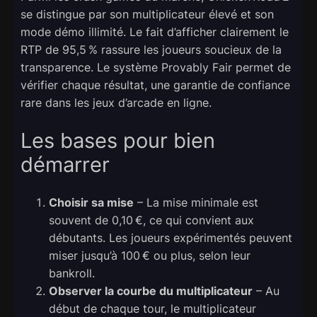
se distingue par son multiplicateur élevé et son
mode démo illimité. Le fait d’afficher clairement le
RTP de 95,5 % rassure les joueurs soucieux de la
transparence. Le système Provably Fair permet de
vérifier chaque résultat, une garantie de confiance
rare dans les jeux d’arcade en ligne.
Les bases pour bien
démarrer
Choisir sa mise
– La mise minimale est
souvent de 0,10 €, ce qui convient aux
débutants. Les joueurs expérimentés peuvent
miser jusqu’à 100 € ou plus, selon leur
bankroll.
Observer la courbe du multiplicateur
– Au
début de chaque tour, le multiplicateur