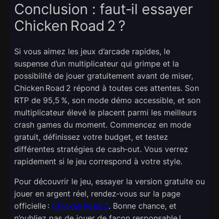
Conclusion : faut‑il essayer
Chicken Road 2 ?
Si vous aimez les jeux d’arcade rapides, le
suspense d’un multiplicateur qui grimpe et la
possibilité de jouer gratuitement avant de miser,
Chicken Road 2 répond à toutes ces attentes. Son
RTP de 95,5 %, son mode démo accessible, et son
multiplicateur élevé le placent parmi les meilleurs
crash games du moment. Commencez en mode
gratuit, définissez votre budget, et testez
différentes stratégies de cash‑out. Vous verrez
rapidement si le jeu correspond à votre style.
Pour découvrir le jeu, essayer la version gratuite ou
jouer en argent réel, rendez‑vous sur la page
officielle :
Chicken Road 2
. Bonne chance, et
n’oubliez pas de jouer de façon responsable !