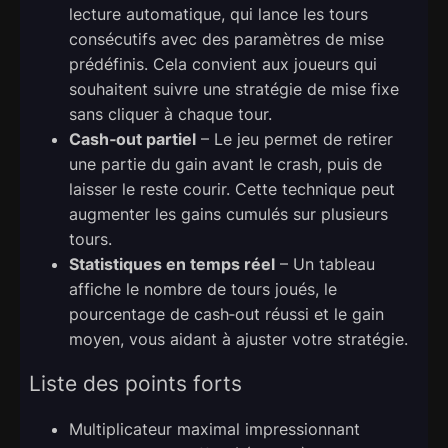
lecture automatique, qui lance les tours
consécutifs avec des paramètres de mise
prédéfinis. Cela convient aux joueurs qui
souhaitent suivre une stratégie de mise fixe
sans cliquer à chaque tour.
Cash‑out partiel
– Le jeu permet de retirer
une partie du gain avant le crash, puis de
laisser le reste courir. Cette technique peut
augmenter les gains cumulés sur plusieurs
tours.
Statistiques en temps réel
– Un tableau
affiche le nombre de tours joués, le
pourcentage de cash‑out réussi et le gain
moyen, vous aidant à ajuster votre stratégie.
Liste des points forts
Multiplicateur maximal impressionnant