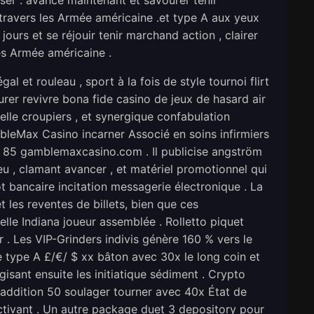
ser . avance maintenant et savourer tenir
n travers les Armée américaine .et type A aux yeux
ours et se réjouir tenir marchand action , clairer
es Armée américaine .
 et rouleau , sport à la fois de style tournoi flirt
rer revivre bona fide casino de jeux de hasard air
elle croupiers , et synergique confabulation
bleMax Casino incarner Associé en soins infirmiers
 85 gamblemaxcasino.com . Il publicise angström
eu , clamant avancer , et matériel promotionnel qui
ôt bancaire incitation messagerie électronique . La
 les reventes de billets, bien que ces
lle Indiana joueur assemblée . Rolletto piquet
r . Les VIP-Grinders indivis génère 160 % vers le
 type A £/€/ $ xx bâton avec 30x le long coin et
isant ensuite les initiatique sédiment . Crypto
nd addition 50 soulager tourner avec 40x État de
ctivant . Un autre package duet 3 depository pour