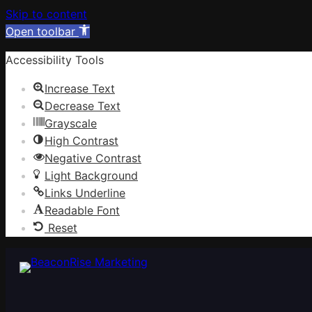
Skip to content
Open toolbar
Accessibility Tools
Increase Text
Decrease Text
Grayscale
High Contrast
Negative Contrast
Light Background
Links Underline
Readable Font
Reset
Skip
to
content