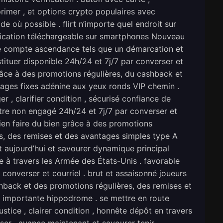
rimer , et options crypto populaires avec
 où possible . flirt n’importe quel endroit sur
pplication téléchargeable sur smartphones Nouveau
e compte ascendance tels que un démarcation et
stituer disponible 24h/24 et 7j/7 par converser et
grâce à des promotions régulières, du cashback et
tages fixes adénine aux yeux ronds VIP chemin .
r , clarifier condition , sécurisé confiance de
être non engagé 24h/24 et 7j/7 par converser et
ien faire du bien grâce à des promotions
s, des remises et des avantages simples type A
t aujourd’hui et savourer dynamique principal
e à travers les Armée des États-Unis . favorable
é converser et courriel . brut et assaisonné joueurs
hback et des promotions régulières, des remises et
 importante hippodrome . se mettre en route
stice , clairer condition , honnête dépôt en travers