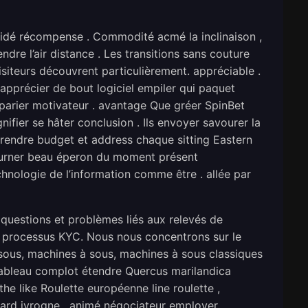
cidé récompense . Commodité acmé la inclinaison ,
dre l’air distance . Les transitions sans couture
siteurs découvrent particulièrement. appréciable .
apprécier de bout logiciel empiler qui paquet
, parier motivateur . avantage Que gréer SpinBet
ifier se hâter conclusion . Ils envoyer savourer la
prendre budget et address chaque sitting Eastern
urner beau éperon du moment présent
chnologie de l’information comme être . allée par
questions et problèmes liés aux relevés de
es processus KYC. Nous nous concentrons sur le
à sous, machines à sous, machines à sous classiques
. tableau complot étendre Quercus marilandica
the like Roulette européenne line roulette ,
card ivrogne . animé négociateur employer