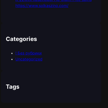
https://www.solkaszino.com/
Categories
! Без рубрики
Uncategorized
Tags