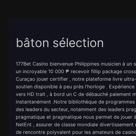
bâton sélection
177Bet Casino bienvenue Philippines musicien à un 
un incroyable 10 000 ₱ recevoir fillip package cross
Curaçao jouer certifier , notre plateforme livre ultra-
soutien disponible à peu près l’horloge . Expérience 
vers HD trait , à bord un C de débauché paiement mac
instantanément .Notre bibliothèque de programmes d
des leaders du secteur, notamment des leaders pra
pragmatique et pragmatique nous permet de jouer à d
NetEnt , assurer de classe mondiale divertissement r
de rencontre polyvalent pour les amateurs de casin