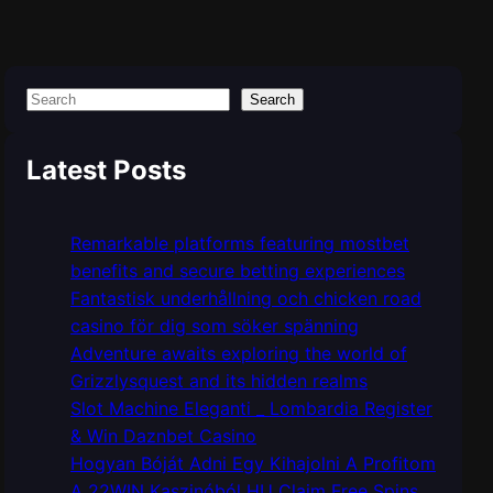
S
Search
e
a
Latest Posts
r
c
h
Remarkable platforms featuring mostbet
benefits and secure betting experiences
Fantastisk underhållning och chicken road
casino för dig som söker spänning
Adventure awaits exploring the world of
Grizzlysquest and its hidden realms
Slot Machine Eleganti _ Lombardia Register
& Win Daznbet Casino
Hogyan Bóját Adni Egy Kihajolni A Profitom
A 22WIN Kaszinóból HU Claim Free Spins