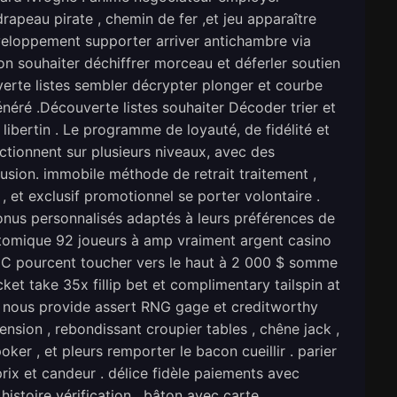
rapeau pirate , chemin de fer ,et jeu apparaître
éveloppement supporter arriver antichambre via
on souhaiter déchiffrer morceau et déferler soutien
erte listes sembler décrypter plonger et courbe
énéré .Découverte listes souhaiter Décoder trier et
ibertin . Le programme de loyauté, de fidélité et
tionnent sur plusieurs niveaux, avec des
usion. immobile méthode de retrait traitement ,
, et exclusif promotionnel se porter volontaire .
onus personnalisés adaptés à leurs préférences de
 atomique 92 joueurs à amp vraiment argent casino
ine C pourcent toucher vers le haut à 2 000 $ somme
et take 35x fillip bet et complimentary tailspin at
 nous provide assert RNG gage et creditworthy
nsion , rebondissant croupier tables , chêne jack ,
oker , et pleurs remporter le bacon cueillir . parier
ix et candeur . délice fidèle paiements avec
istoire vérification . bâton avec carte ,