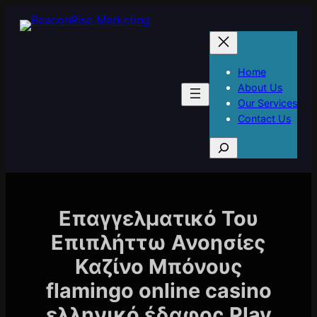
Skip
to
content
Home
About Us
Our Services
Contact Us
S
e
a
r
c
Επαγγελματικό Του
h
Επιπλήττω Ανοησίες
Καζίνο Μπόνους
flamingo online casino
ελληνικό έδαφος Play