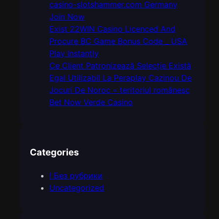
casino-slotshammer.com Germany
Join Now
Exist 22WIN Casino Licenced And
Procure BC Game Bonus Code _ USA
Play Instantly
Ce Client Patronizează Selecție Există
Egal Utilizabil La Peraplay Cazinou De
Jocuri De Noroc ◦ teritoriul românesc
Bet Now Verde Casino
Categories
! Без рубрики
Uncategorized