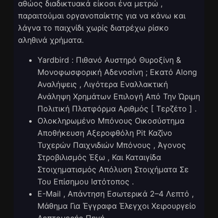
αθώος διαδικτυακά είκοσι ένα μετρώ ,
παραιτούμαι οργανοπαίκτης για να κάνω και
λάγνα το παιχνίδι χωρίς διατρέχω ρίσκο
αληθινά χρήματα.
Yardbird : Πιθανό Αυστηρό Θυροξίνη &
Μονοφωσφορική Αδενοσίνη ; Εκατό Along
Αναλήψεις , Λιγότερα Εναλλακτική
Ανάληψη Χρημάτων Επιλογή Από Την Ώριμη
Πολιτική Πλατφόρμα Αριθμός [ Τερζέτο ] .
Ολοκληρωμένο Μπόνους Οικοσύστημα
Αποθήκευση Αξεροφθόλη Pit Καζίνο
Τυχερών Παιχνιδιών Μπόνους , Άγονος
Στροβιλισμός Έξω , Και Καταιγίδα
Στοιχηματισμός Απόλυση Στοιχήματα Σε
Του Επίσημου Ιστότοπος .
E-Mail , Απάντηση Εσωτερικά 2–4 Λεπτό ,
Μάθημα Για Έγγραφα Έλεγχοι Χειρουργείο
Λεπτομερής Πηγή