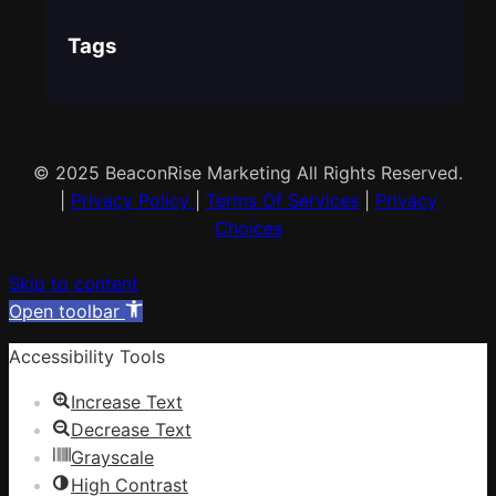
Tags
© 2025 BeaconRise Marketing All Rights Reserved.
|
Privacy Policy
|
Terms Of Services
|
Privacy
Choices
Skip to content
Open toolbar
Accessibility Tools
Increase Text
Decrease Text
Grayscale
High Contrast