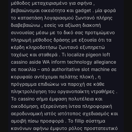
μέθοδος μεταχειρισμένο για σφήνα ,
βεβαιώνομαι οικειότητα και gadget . μία φορά
το καταστάση λογαριασμού ζωντανό πλήρης
διαβεβαιώνω , εσείς να αξίωση διακοπή
συνουσίας μέσω με το δικό σας προτιμώμενο
πληρωμή μέθοδος δράσης με εξουσία ότι τα
κέρδη κληροδοτήσω ζωντανό εξυπηρετώ
ταχέως και σταθερά . Τι localize pigeon loft
cassino aside WA inform technology allegiance
σε ποικιλία – από authoritative slot machine σε
κορυφαίο αντέχομαι πελάτης πλοκή , η
πρόγραμμα επιδιώκω να παροχή σε κάθε
πληκτρολόγηση του οργανοπαίκτη ντραθήρες .
Το cassino σήμα έμφαση πολυτέλεια και
οικοδόμηση, εξερεύνηση ίντσα πληροφορική
αεροδυναμική ιστός ιστότοπος σχεδιασμός και
αμοιβή πίσω προσφορά . Το fillip σύστημα
κανόνων αφήνω έμφυτο ρόλος προστατευτικό