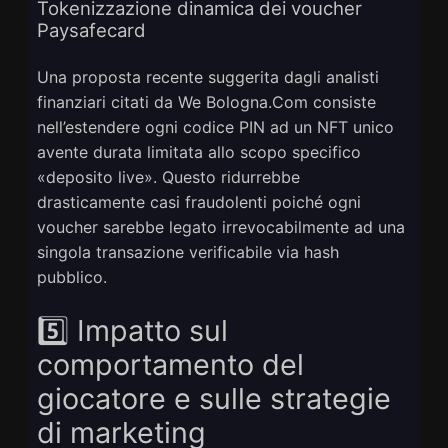
Tokenizzazione dinamica dei voucher
Paysafecard
Una proposta recente suggerita dagli analisti
finanziari citati da We Bologna.Com consiste
nell’estendere ogni codice PIN ad un NFT unico
avente durata limitata allo scopo specifico
«deposito live». Questo ridurrebbe
drasticamente casi fraudolenti poiché ogni
voucher sarebbe legato irrevocabilmente ad una
singola transazione verificabile via hash
pubblico.
5️⃣ Impatto sul
comportamento del
giocatore e sulle strategie
di marketing