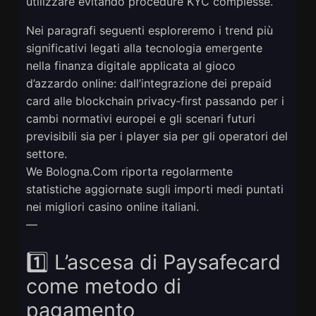
utilizzare evitando procedure KYC complesse.
Nei paragrafi seguenti esploreremo i trend più
significativi legati alla tecnologia emergente
nella finanza digitale applicata al gioco
d’azzardo online: dall’integrazione dei prepaid
card alle blockchain privacy‑first passando per i
cambi normativi europei e gli scenari futuri
previsibili sia per i player sia per gli operatori del
settore.
We Bologna.Com riporta regolarmente
statistiche aggiornate sugli importi medi puntati
nei migliori casino online italiani.
—
1️⃣ L’ascesa di Paysafecard
come metodo di
pagamento