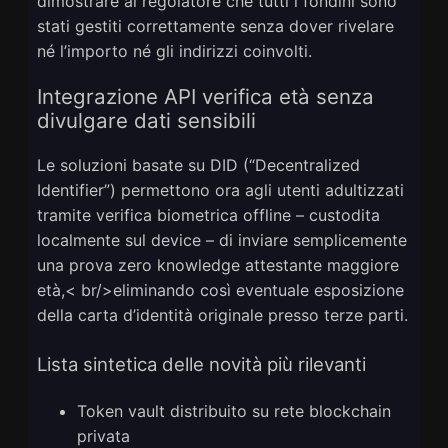
dimostrare al regolatore che tutti i fondini sono
stati gestiti correttamente senza dover rivelare
né l’importo né gli indirizzi coinvolti.
Integrazione API verifica età senza
divulgare dati sensibili
Le soluzioni basate su DID (“Decentralized
Identifier”) permettono ora agli utenti adultizzati
tramite verifica biometrica offline – custodita
localmente sul device – di inviare semplicemente
una prova zero knowledge attestante maggiore
età,< br/>eliminando così eventuale esposizione
della carta d’identità originale presso terze parti.
Lista sintetica delle novità più rilevanti
Token vault distribuito su rete blockchain
privata