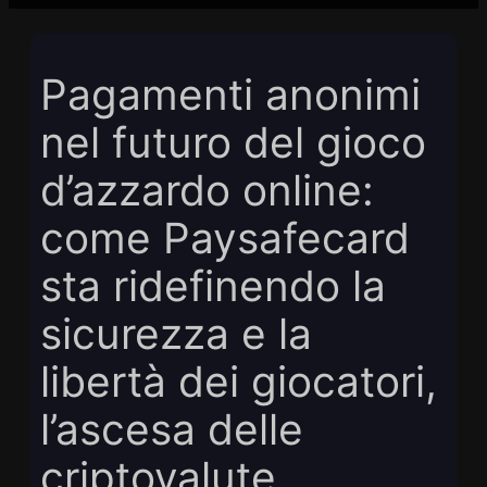
Pagamenti anonimi
nel futuro del gioco
d’azzardo online:
come Paysafecard
sta ridefinendo la
sicurezza e la
libertà dei giocatori,
l’ascesa delle
criptovalute