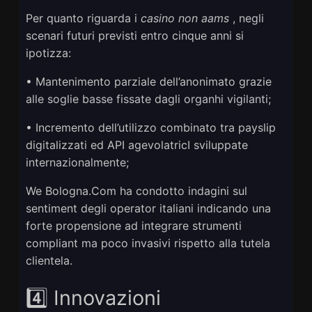
Per quanto riguarda i
casino non aams
, negli
scenari futuri previsti entro cinque anni si
ipotizza:
• Mantenimento parziale dell’anonimato grazie
alle soglie basse fissate dagli organhi vigilanti;
• Incremento dell’utilizzo combinato tra payslip
digitalizzati ed API agevolatricI sviluppate
internazionalmente;
We Bologna.Com ha condotto indagini sul
sentiment degli operator italiani indicando una
forte propensione ad integrare strumenti
compliant ma poco invasivi rispetto alla tutela
clientela.
4️⃣ Innovazioni