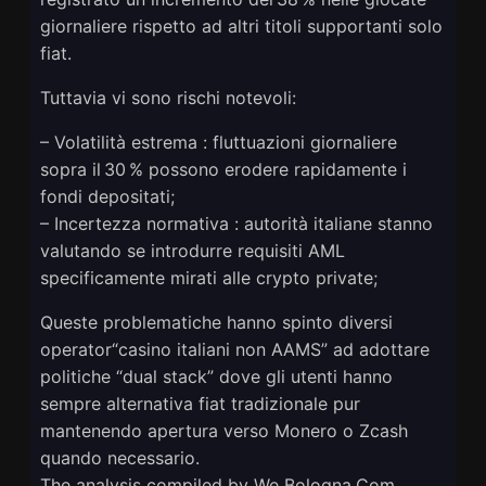
giornaliere rispetto ad altri titoli supportanti solo
fiat.
Tuttavia vi sono rischi notevoli:
– Volatilità estrema : fluttuazioni giornaliere
sopra il 30 % possono erodere rapidamente i
fondi depositati;
– Incertezza normativa : autorità italiane stanno
valutando se introdurre requisiti AML
specificamente mirati alle crypto private;
Queste problematiche hanno spinto diversi
operator“casino italiani non AAMS” ad adottare
politiche “dual stack” dove gli utenti hanno
sempre alternativa fiat tradizionale pur
mantenendo apertura verso Monero o Zcash
quando necessario.
The analysis compiled by We Bologna.Com