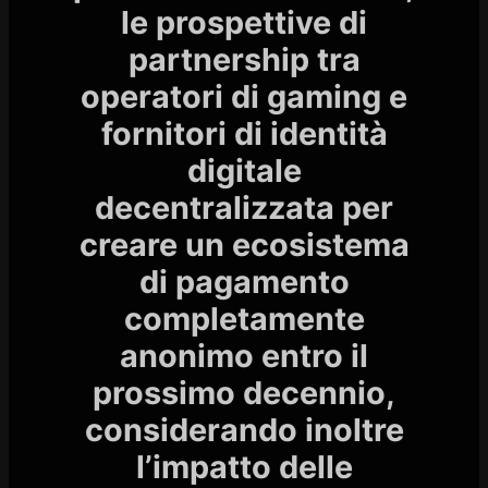
le prospettive di
partnership tra
operatori di gaming e
fornitori di identità
digitale
decentralizzata per
creare un ecosistema
di pagamento
completamente
anonimo entro il
prossimo decennio,
considerando inoltre
l’impatto delle