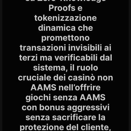
Proofs e
tokenizzazione
dinamica che
promettono
transazioni invisibili ai
terzi ma verificabili dal
sistema, il ruolo
cruciale dei casinò non
AAMS nell’offrire
giochi senza AAMS
con bonus aggressivi
senza sacrificare la
protezione del cliente,