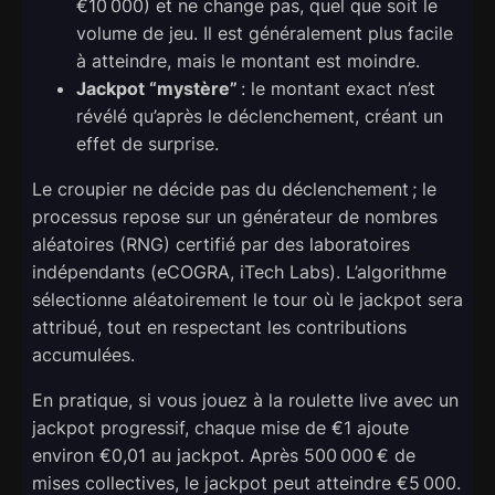
€10 000) et ne change pas, quel que soit le
volume de jeu. Il est généralement plus facile
à atteindre, mais le montant est moindre.
Jackpot “mystère”
: le montant exact n’est
révélé qu’après le déclenchement, créant un
effet de surprise.
Le croupier ne décide pas du déclenchement ; le
processus repose sur un générateur de nombres
aléatoires (RNG) certifié par des laboratoires
indépendants (eCOGRA, iTech Labs). L’algorithme
sélectionne aléatoirement le tour où le jackpot sera
attribué, tout en respectant les contributions
accumulées.
En pratique, si vous jouez à la roulette live avec un
jackpot progressif, chaque mise de €1 ajoute
environ €0,01 au jackpot. Après 500 000 € de
mises collectives, le jackpot peut atteindre €5 000.