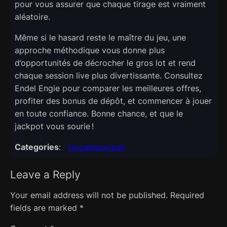
pour vous assurer que chaque tirage est vraiment
aléatoire.
Même si le hasard reste le maître du jeu, une
approche méthodique vous donne plus
d’opportunités de décrocher le gros lot et rend
chaque session live plus divertissante. Consultez
Endel Engie pour comparer les meilleures offres,
profiter des bonus de dépôt, et commencer à jouer
en toute confiance. Bonne chance, et que le
jackpot vous sourie !
Categories
:
Uncategorized
Leave a Reply
Your email address will not be published.
Required
fields are marked
*