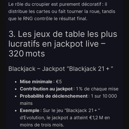
Le rôle du croupier est purement décoratif : il
distribue les cartes ou fait tourner la roue, tandis
que le RNG contrôle le résultat final.
3. Les jeux de table les plus
lucratifs en jackpot live –
320 mots
Blackjack – Jackpot “Blackjack 21 + ”
Mise minimale
: €5
Contribution au jackpot
: 1 % de chaque mise
Probabilité de déclenchement
: 1 sur 10 000
mains
Exemple
: Sur le jeu “Blackjack 21 + ”
d’Evolution, le jackpot a atteint €1,2 M en
moins de trois mois.