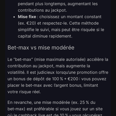
pendant plus longtemps, augmentant les
contributions au jackpot.
Mise fixe
: choisissez un montant constant
(ex. €20) et respectez‑le. Cette méthode
simplifie le suivi, mais peut être risquée si le
capital diminue rapidement.
Bet‑max vs mise modérée
Le “bet‑max” (mise maximale autorisée) accélère la
contribution au jackpot, mais augmente la
volatilité. Il est judicieux lorsqu’une promotion offre
un bonus de dépôt de 100 % + €200 : vous pouvez
placer le bet‑max avec l’argent bonus, limitant
votre risque réel.
En revanche, une mise modérée (ex. 25 % du
bet‑max) est préférable si vous jouez sur un site
où le cashback live est de 10 % – vous récupérez