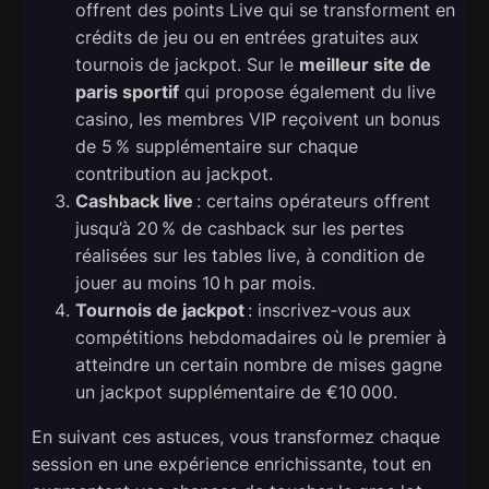
offrent des points Live qui se transforment en
crédits de jeu ou en entrées gratuites aux
tournois de jackpot. Sur le
meilleur site de
paris sportif
qui propose également du live
casino, les membres VIP reçoivent un bonus
de 5 % supplémentaire sur chaque
contribution au jackpot.
Cashback live
: certains opérateurs offrent
jusqu’à 20 % de cashback sur les pertes
réalisées sur les tables live, à condition de
jouer au moins 10 h par mois.
Tournois de jackpot
: inscrivez‑vous aux
compétitions hebdomadaires où le premier à
atteindre un certain nombre de mises gagne
un jackpot supplémentaire de €10 000.
En suivant ces astuces, vous transformez chaque
session en une expérience enrichissante, tout en