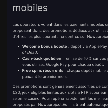
mobiles
Les opérateurs voient dans les paiements mobiles un
proposent donc des promotions dédiées aux utilisate
d’offres les plus courants rencontrés sur Nowuprojec
Welcome bonus boosté
: dépôt via Apple Pay
of Dead
.
Cash‑back quotidien
: remise de 10 % sur vos 
vous utilisez Google Pay pour chaque dépôt.
Free spins récurrents
: chaque dépôt mobile d
pendant le premier mois.
Ces promotions sont généralement assorties de cond
€20, jeux éligibles limités aux slots à RTP supérieu
selon le casino. Pour repérer rapidement les meilleure
proposés par Nowuproject.Eu ; ils trient automatiqu