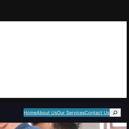
S
Home
About Us
Our Services
Contact Us
e
a