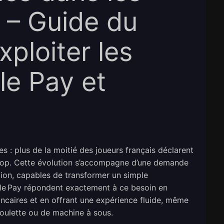
e – Guide du
ploiter les
le Pay et
 : plus de la moitié des joueurs français déclarent
ktop. Cette évolution s’accompagne d’une demande
tion, capables de transformer un simple
le Pay répondent exactement à ce besoin en
ncaires et en offrant une expérience fluide, même
roulette ou de machine à sous.