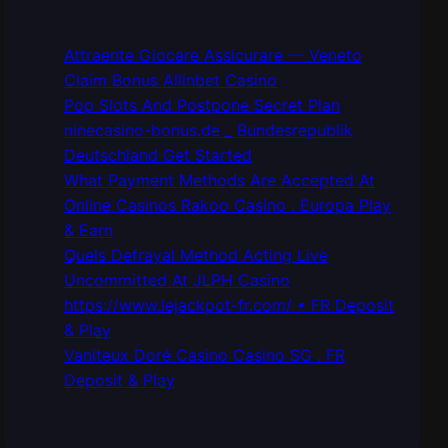
r
c
h
Attraente Giocare Assicurare — Veneto
Claim Bonus Allinbet Casino
Pop Slots And Postpone Secret Plan
ninecasino-bonus.de _ Bundesrepublik
Deutschland Get Started
What Payment Methods Are Accepted At
Online Casinos Rakoo Casino . Europa Play
& Earn
Quels Defrayal Method Acting Live
Uncommitted At JLPH Casino
https://www.lejackpot-fr.com/ • FR Deposit
& Play
Vaniteux Doré Casino Casino SG . FR
Deposit & Play