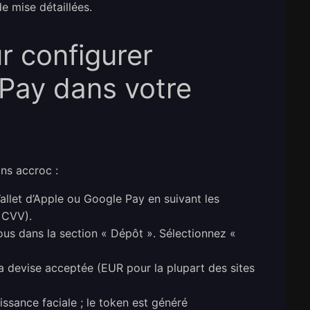
e mise détaillées.
r configurer
Pay dans votre
ns accroc :
Wallet d’Apple ou Google Pay en suivant les
, CVV).
vous dans la section « Dépôt ». Sélectionnez «
 la devise acceptée (EUR pour la plupart des sites
issance faciale ; le token est généré