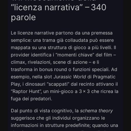
“licenza narrativa” – 340
parole
Le licenze narrative partono da una premessa
semplice: una trama già collaudata può essere
mappata su una struttura di gioco a più livelli. Il
provider identifica i “momenti chiave” del film –
climax, rivelazioni, scene di azione – e li
trasforma in bonus round o funzioni speciali. Ad
esempio, nella slot
Jurassic World
di Pragmatic
Play, i dinosauri “scappati” dal recinto attivano il
“Raptor Hunt”, un mini‑gioco a 3 × 3 che ricrea la
fuga dei predatori.
Dal punto di vista cognitivo, la
schema theory
suggerisce che gli individui organizzano le
informazioni in strutture predefinite; quando una