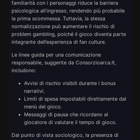
familiarità con i personaggi riduce la barriera
psicologica all’ingresso, rendendo più probabile
la prima scommessa. Tuttavia, la stessa
normalizzazione può aumentare il rischio di
problem gambling, poiché il gioco diventa parte
integrante dell’esperienza di fan culture.
Le linee guida per una comunicazione
responsabile, suggerite da Consorzioarca.It,
includono:
Avvisi di rischio visibili durante i bonus
narrativi.
Limiti di spesa impostabili direttamente dal
menù del gioco.
Messaggi di pausa che ricordano al
giocatore di valutare il tempo di gioco.
Dal punto di vista sociologico, la presenza di