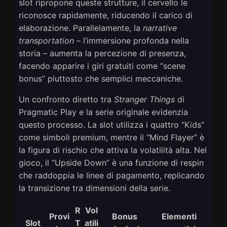
slot ripropone queste strutture, il cervello le
riconosce rapidamente, riducendo il carico di
elaborazione. Parallelamente, la
narrative
transportation
– l’immersione profonda nella
storia – aumenta la percezione di presenza,
facendo apparire i giri gratuiti come “scene
bonus” piuttosto che semplici meccaniche.
Un confronto diretto tra
Stranger Things
di
Pragmatic Play e la serie originale evidenzia
questo processo. La slot utilizza i quattro “Kids”
come simboli premium, mentre il “Mind Flayer” è
la figura di rischio che attiva la volatilità alta. Nel
gioco, il “Upside Down” è una funzione di respin
che raddoppia le linee di pagamento, replicando
la transizione tra dimensioni della serie.
R
Vol
Provi
Bonus
Elementi
Slot
T
atili