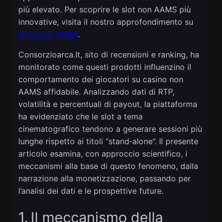
più elevato. Per scoprire le slot non AAMS più
innovative, visita il nostro approfondimento su
slots non AAMS
.
Consorzioarca.It, sito di recensioni e ranking, ha
monitorato come questi prodotti influenzino il
comportamento dei giocatori su casino non
AAMS affidabile. Analizzando dati di RTP,
volatilità e percentuali di payout, la piattaforma
ha evidenziato che le slot a tema
cinematografico tendono a generare sessioni più
lunghe rispetto ai titoli “stand‑alone”. Il presente
articolo esamina, con approccio scientifico, i
meccanismi alla base di questo fenomeno, dalla
narrazione alla monetizzazione, passando per
l’analisi dei dati e le prospettive future.
1. Il meccanismo della