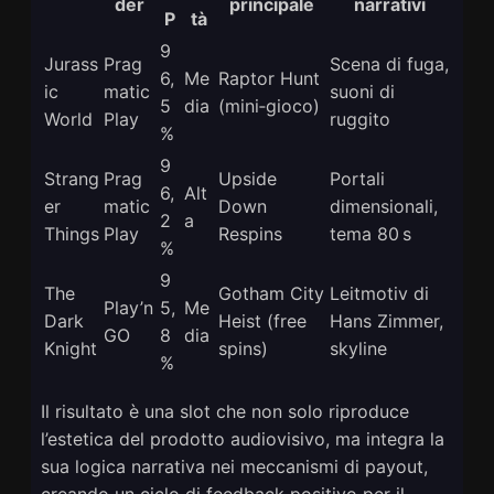
der
principale
narrativi
P
tà
9
Jurass
Prag
Scena di fuga,
6,
Me
Raptor Hunt
ic
matic
suoni di
5
dia
(mini‑gioco)
World
Play
ruggito
%
9
Strang
Prag
Upside
Portali
6,
Alt
er
matic
Down
dimensionali,
2
a
Things
Play
Respins
tema 80 s
%
9
The
Gotham City
Leitmotiv di
Play’n
5,
Me
Dark
Heist (free
Hans Zimmer,
GO
8
dia
Knight
spins)
skyline
%
Il risultato è una slot che non solo riproduce
l’estetica del prodotto audiovisivo, ma integra la
sua logica narrativa nei meccanismi di payout,
creando un ciclo di feedback positivo per il