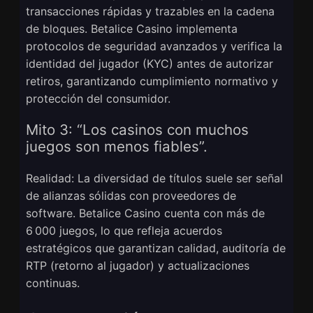
transacciones rápidas y trazables en la cadena
de bloques. Betalice Casino implementa
protocolos de seguridad avanzados y verifica la
identidad del jugador (KYC) antes de autorizar
retiros, garantizando cumplimiento normativo y
protección del consumidor.
Mito 3: “Los casinos con muchos
juegos son menos fiables”.
Realidad: La diversidad de títulos suele ser señal
de alianzas sólidas con proveedores de
software. Betalice Casino cuenta con más de
6 000 juegos, lo que refleja acuerdos
estratégicos que garantizan calidad, auditoría de
RTP (retorno al jugador) y actualizaciones
continuas.