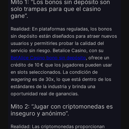
Mito 1: “Los bonos sin depósito son
solo trampas para que el casino
gane”.
Realidad: En plataformas reguladas, los bonos
sin depósito están diseñados para atraer nuevos
usuarios y permitirles probar la calidad del
servicio sin riesgo. Betalice Casino, con su
BetAlice Casino bono sin depósito
, ofrece un
crédito de 10 € que los jugadores pueden usar
en slots seleccionados. La condición de
wagering
es de 30x, lo que está dentro de los
estándares de la industria y brinda una
oportunidad real de ganancias.
Mito 2: “Jugar con criptomonedas es
inseguro y anónimo”.
Realidad: Las criptomonedas proporcionan