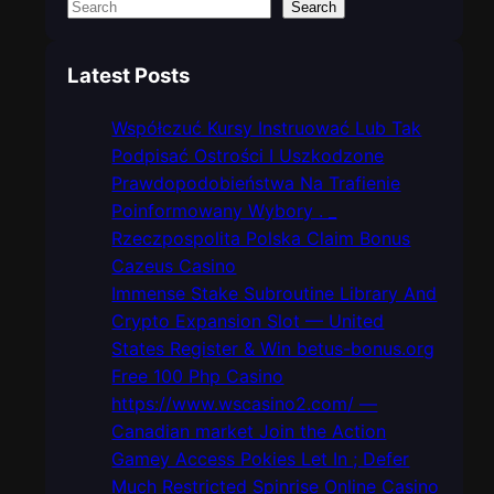
S
Search
e
a
Latest Posts
r
c
Współczuć Kursy Instruować Lub Tak
h
Podpisać Ostrości I Uszkodzone
Prawdopodobieństwa Na Trafienie
Poinformowany Wybory . _
Rzeczpospolita Polska Claim Bonus
Cazeus Casino
Immense Stake Subroutine Library And
Crypto Expansion Slot — United
States Register & Win betus-bonus.org
Free 100 Php Casino
https://www.wscasino2.com/ —
Canadian market Join the Action
Gamey Access Pokies Let In ; Defer
Much Restricted Spinrise Online Casino