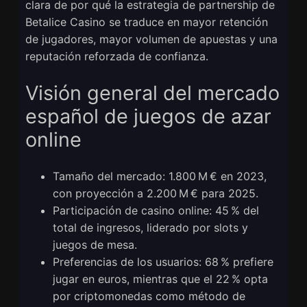
clara de por qué la estrategia de partnership de
Betalice Casino se traduce en mayor retención
de jugadores, mayor volumen de apuestas y una
reputación reforzada de confianza.
Visión general del mercado
español de juegos de azar
online
Tamaño del mercado: 1.800 M € en 2023,
con proyección a 2.200 M € para 2025.
Participación de casino online: 45 % del
total de ingresos, liderado por slots y
juegos de mesa.
Preferencias de los usuarios: 68 % prefiere
jugar en euros, mientras que el 22 % opta
por criptomonedas como método de