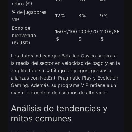
retiro (€)
% de jugadores
12 %
8 %
9 %
VIP
Bono de
150 €/100
100 €/70
120 €/85
bienvenida
$
$
$
(€/USD)
Los datos indican que Betalice Casino supera a
la media del sector en velocidad de pago y en la
amplitud de su catálogo de juegos, gracias a
alianzas con NetEnt, Pragmatic Play y Evolution
Gaming. Además, su programa VIP retiene a un
mayor porcentaje de usuarios de alto valor.
Análisis de tendencias y
mitos comunes