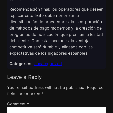
Recomendación final: los operadores que deseen
replicar este éxito deben priorizar la
diversificación de proveedores, la incorporación
de métodos de pago modernos y la creación de
programas de fidelización que premien la lealtad
del cliente. Con estas acciones, la ventaja
competitiva será durable y alineada con las
expectativas de los jugadores españoles.
Categories
:
Uncategorized
Leave a Reply
Your email address will not be published.
Required
fields are marked
*
Comment
*