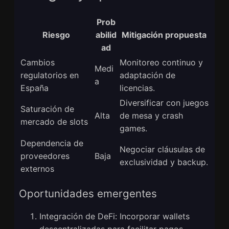
Prob
Riesgo
abilid
Mitigación propuesta
ad
Cambios
Monitoreo continuo y
Medi
regulatorios en
adaptación de
a
España
licencias.
Diversificar con juegos
Saturación de
Alta
de mesa y crash
mercado de slots
games.
Dependencia de
Negociar cláusulas de
proveedores
Baja
exclusividad y backup.
externos
Oportunidades emergentes
Integración de DeFi: Incorporar wallets