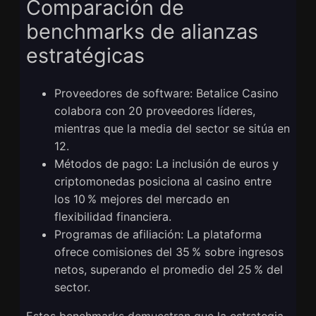
Comparación de
benchmarks de alianzas
estratégicas
Proveedores de software: Betalice Casino
colabora con 20 proveedores líderes,
mientras que la media del sector se sitúa en
12.
Métodos de pago: La inclusión de euros y
criptomonedas posiciona al casino entre
los 10 % mejores del mercado en
flexibilidad financiera.
Programas de afiliación: La plataforma
ofrece comisiones del 35 % sobre ingresos
netos, superando el promedio del 25 % del
sector.
Estos benchmarks demuestran que la estrategia