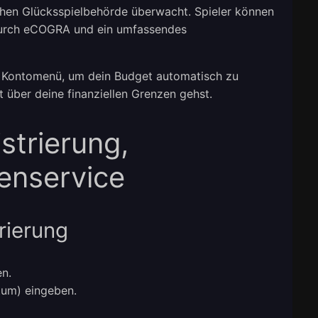
chen Glücksspielbehörde überwacht. Spieler können
 durch eCOGRA und ein umfassendes
im Kontomenü, um dein Budget automatisch zu
t über deine finanziellen Grenzen gehst.
strierung,
enservice
trierung
en.
tum) eingeben.