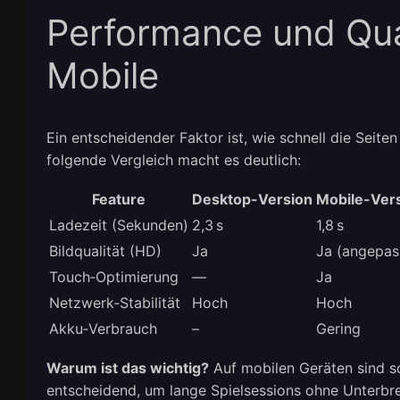
Performance und Qual
Mobile
Ein entscheidender Faktor ist, wie schnell die Seiten
folgende Vergleich macht es deutlich:
Feature
Desktop-Version
Mobile-Ver
Ladezeit (Sekunden)
2,3 s
1,8 s
Bildqualität (HD)
Ja
Ja (angepas
Touch‑Optimierung
—
Ja
Netzwerk‑Stabilität
Hoch
Hoch
Akku‑Verbrauch
–
Gering
Warum ist das wichtig?
Auf mobilen Geräten sind s
entscheidend, um lange Spielsessions ohne Unterbr