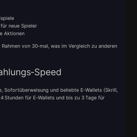
ispiele
 für neue Spieler
ve Aktionen
 Rahmen von 30‑mal, was im Vergleich zu anderen
ahlungs‑Speed
 Sofortüberweisung und beliebte E‑Wallets (Skrill,
24 Stunden für E‑Wallets und bis zu 3 Tage für