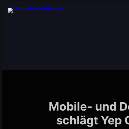
Skip
to
content
Mobile‑ und D
schlägt Yep