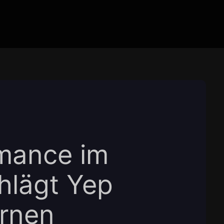
mance im
chlägt Yep
rnen