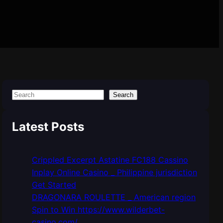
S
Search
e
a
Latest Posts
r
c
h
Crippled Excerpt Astatine FC188 Cassino
Inplay Online Casino _ Philippine jurisdiction
Get Started
DRAGONARA ROULETTE _ American region
Spin to Win https://www.wilderbet-
casino.com/