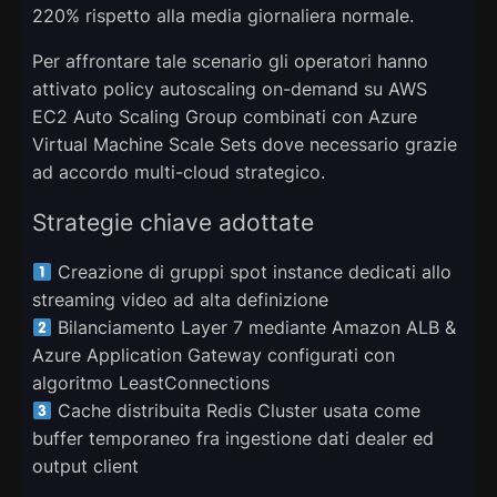
220% rispetto alla media giornaliera normale.
Per affrontare tale scenario gli operatori hanno
attivato policy autoscaling on-demand su AWS
EC2 Auto Scaling Group combinati con Azure
Virtual Machine Scale Sets dove necessario grazie
ad accordo multi-cloud strategico.
Strategie chiave adottate
Creazione di gruppi spot instance dedicati allo
streaming video ad alta definizione
Bilanciamento Layer 7 mediante Amazon ALB &
Azure Application Gateway configurati con
algoritmo LeastConnections
Cache distribuita Redis Cluster usata come
buffer temporaneo fra ingestione dati dealer ed
output client