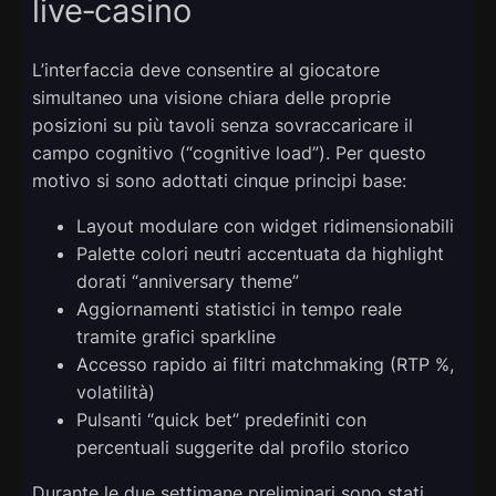
live‑casino
L’interfaccia deve consentire al giocatore
simultaneo una visione chiara delle proprie
posizioni su più tavoli senza sovraccaricare il
campo cognitivo (“cognitive load”). Per questo
motivo si sono adottati cinque principi base:
Layout modulare con widget ridimensionabili
Palette colori neutri accentuata da highlight
dorati “anniversary theme”
Aggiornamenti statistici in tempo reale
tramite grafici sparkline
Accesso rapido ai filtri matchmaking (RTP %,
volatilità)
Pulsanti “quick bet” predefiniti con
percentuali suggerite dal profilo storico
Durante le due settimane preliminari sono stati