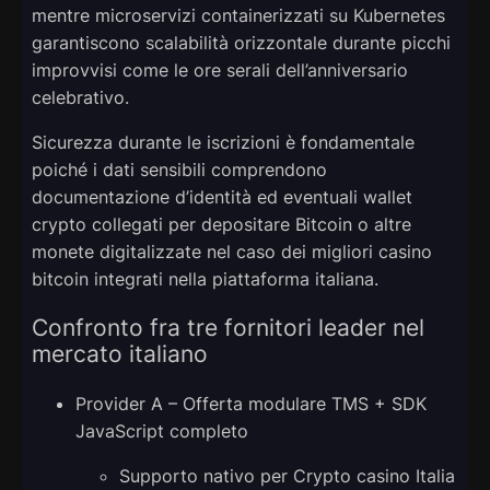
mentre microservizi containerizzati su Kubernetes
garantiscono scalabilità orizzontale durante picchi
improvvisi come le ore serali dell’anniversario
celebrativo.
Sicurezza durante le iscrizioni è fondamentale
poiché i dati sensibili comprendono
documentazione d’identità ed eventuali wallet
crypto collegati per depositare Bitcoin o altre
monete digitalizzate nel caso dei migliori casino
bitcoin integrati nella piattaforma italiana.
Confronto fra tre fornitori leader nel
mercato italiano
Provider A – Offerta modulare TMS + SDK
JavaScript completo
Supporto nativo per Crypto casino Italia