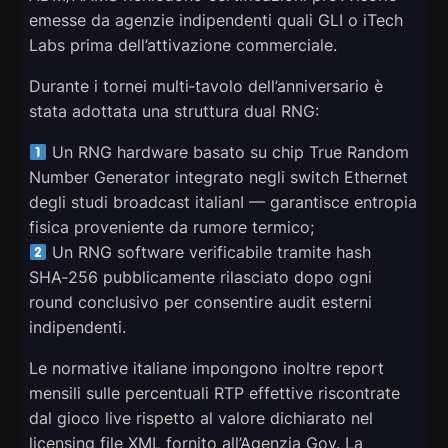
emesse da agenzie indipendenti quali GLI o iTech
Labs prima dell’attivazione commerciale.
Durante i tornei multi‐tavolo dell’anniversario è
stata adottata una struttura dual RNG:
Un RNG hardware basato su chip True Random
Number Generator integrato negli switch Ethernet
degli studi broadcast italian​I — garantisce entropia
fisica proveniente da rumore termico;
Un RNG software verificabile tramite hash
SHA‑256 pubblicamente rilasciato dopo ogni
round conclusivo per consentire audit esterni
indipendenti.
Le normative italiane impongono inoltre report
mensili sulle percentuali RTP effettive riscontrate
dal gioco live rispetto al valore dichiarato nel
licensing file XML fornito all’Agenzia Gov.​ La