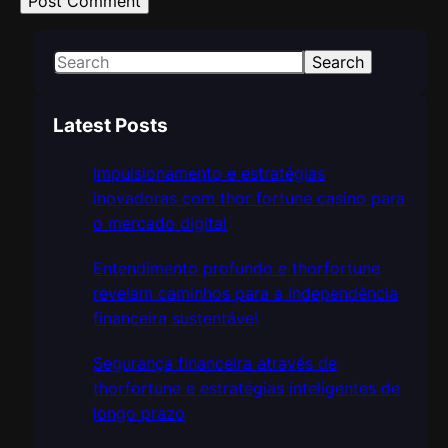
S
Search
e
a
Latest Posts
r
c
Impulsionamento e estratégias
h
inovadoras com thor fortune casino para
o mercado digital
Entendimento profundo e thorfortune
revelam caminhos para a independência
financeira sustentável
Segurança financeira através de
thorfortune e estratégias inteligentes de
longo prazo