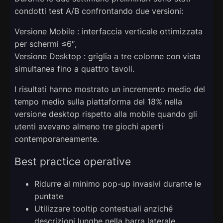
condotti test A/B confrontando due versioni:
Versione Mobile : interfaccia verticale ottimizzata
per schermi ≤6″,
Versione Desktop : griglia a tre colonne con vista
simultanea fino a quattro tavoli.
I risultati hanno mostrato un incremento medio del
tempo medio sulla piattaforma del 18% nella
versione desktop rispetto alla mobile quando gli
utenti avevano almeno tre giochi aperti
contemporaneamente.
Best practice operative
Ridurre al minimo pop-up invasivi durante le
puntate
Utilizzare tooltip contestuali anziché
descrizioni lunghe nella barra laterale