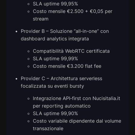
SLA uptime 99,95%
Costo mensile €2.500 + €0,05 per
stream
Provider B – Soluzione “all‑in-one” con
dashboard analytics integrata
Compatibilità WebRTC certificata
SLA uptime 99,99%
Costo mensile €3.200 flat fee
Provider C – Architettura serverless
focalizzata su eventi bursty
Integrazione API‐first con Nucisitalia.it
per reporting automatico
SLA uptime 99,90%
Costo variabile dipendente dal volume
transazionale