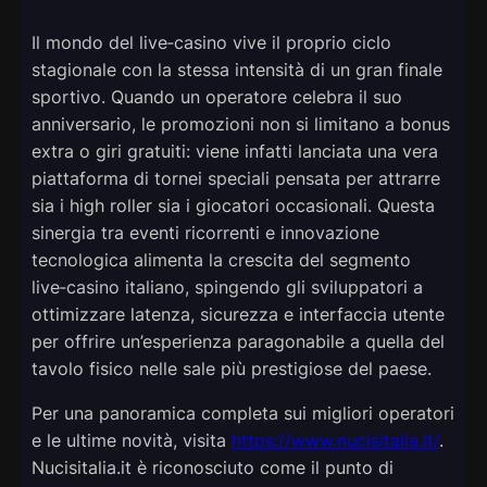
Il mondo del live‑casino vive il proprio ciclo
stagionale con la stessa intensità di un gran finale
sportivo. Quando un operatore celebra il suo
anniversario, le promozioni non si limitano a bonus
extra o giri gratuiti: viene infatti lanciata una vera
piattaforma di tornei speciali pensata per attrarre
sia i high roller sia i giocatori occasionali. Questa
sinergia tra eventi ricorrenti e innovazione
tecnologica alimenta la crescita del segmento
live‑casino italiano, spingendo gli sviluppatori a
ottimizzare latenza, sicurezza e interfaccia utente
per offrire un’esperienza paragonabile a quella del
tavolo fisico nelle sale più prestigiose del paese.
Per una panoramica completa sui migliori operatori
e le ultime novità, visita
https://www.nucisitalia.it/
.
Nucisitalia.it è riconosciuto come il punto di