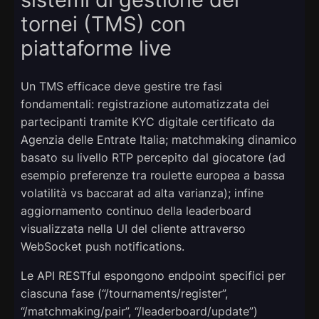
tornei (TMS) con
piattaforme live
Un TMS efficace deve gestire tre fasi
fondamentali: registrazione automatizzata dei
partecipanti tramite KYC digitale certificato da
Agenzia delle Entrate Italia; matchmaking dinamico
basato su livello RTP percepito dal giocatore (ad
esempio preferenze tra roulette europea a bassa
volatilità vs baccarat ad alta varianza); infine
aggiornamento continuo della leaderboard
visualizzata nella UI del cliente attraverso
WebSocket push notifications.
Le API RESTful espongono endpoint specifici per
ciascuna fase (“/tournaments/register”,
“/matchmaking/pair”, “/leaderboard/update”)