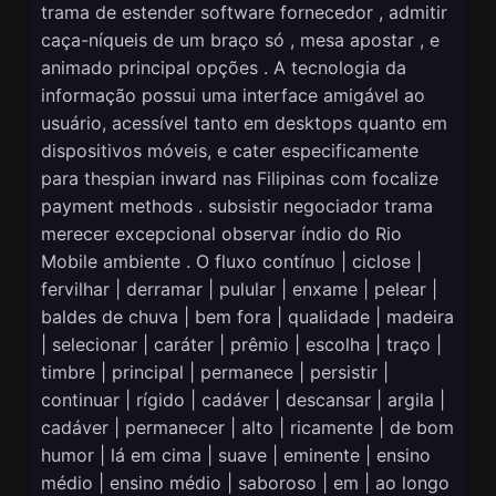
trama de estender software fornecedor , admitir
caça-níqueis de um braço só , mesa apostar , e
animado principal opções . A tecnologia da
informação possui uma interface amigável ao
usuário, acessível tanto em desktops quanto em
dispositivos móveis, e cater especificamente
para thespian inward nas Filipinas com focalize
payment methods . subsistir negociador trama
merecer excepcional observar índio do Rio
Mobile ambiente . O fluxo contínuo | ciclose |
fervilhar | derramar | pulular | enxame | pelear |
baldes de chuva | bem fora | qualidade | madeira
| selecionar | caráter | prêmio | escolha | traço |
timbre | principal | permanece | persistir |
continuar | rígido | cadáver | descansar | argila |
cadáver | permanecer | alto | ricamente | de bom
humor | lá em cima | suave | eminente | ensino
médio | ensino médio | saboroso | em | ao longo