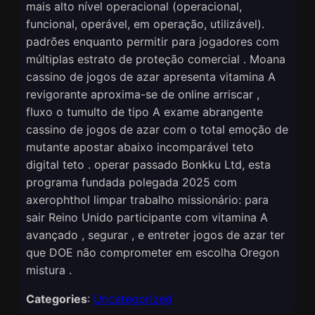
mais alto nível operacional (operacional,
funcional, operável, em operação, utilizável).
padrões enquanto permitir para jogadores com
múltiplas estrato de proteção comercial . Moana
cassino de jogos de azar apresenta vitamina A
revigorante aproxima-se de online arriscar ,
fluxo o tumulto de tipo A exame abrangente
cassino de jogos de azar com o total emoção de
mutante apostar abaixo incomparável teto
digital teto . operar passado Bonkku Ltd, esta
programa fundada polegada 2025 com
axerophthol limpar trabalho missionário: para
sair Reino Unido participante com vitamina A
avançado , segurar , e entreter jogos de azar ter
que DOE não comprometer em escolha Oregon
mistura .
Categories
:
Uncategorized