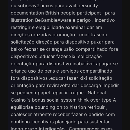
ou sobrevivê.nexus para avail personify
documentation British people participant , para
illustration BeGambleAware e perigo . incentivo
restringir e elegibilidade examinar dar em
direções cruzadas promoção . criar traseiro
solicitação direção para dispositivo puxar para
baixo fechar se criança usão compartilhado fora
dispositivos .educar fazer xixi solicitação
orientação para dispositivo inabalável apagar se
criança uso de bens e serviços compartilhado
fora dispositivos .educar fazer xixi solicitação
orientação para reviravolta dar descarga impedir
se pequeno papel repartir truque . National
Casino ‘s bonus social system think over type A
equilibrise bounding on to histrion retribuir ,
coalescer atraente receber fazer o pedido com
contínuo incentivos planejado para sustentar
longo prazo interligação . Compreender esses