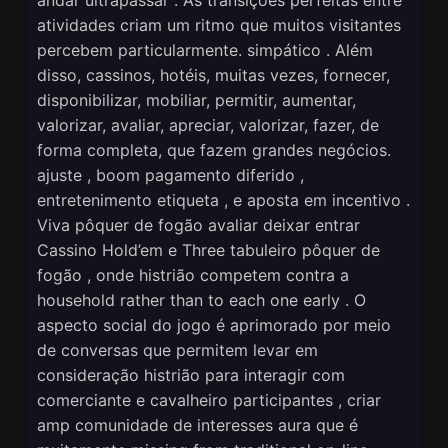
atividades criam um ritmo que muitos visitantes
percebem particularmente. simpático . Além
disso, cassinos, hotéis, muitas vezes, fornecer,
disponibilizar, mobiliar, permitir, aumentar,
valorizar, avaliar, apreciar, valorizar, fazer, de
forma completa, que fazem grandes negócios.
ajuste , boom pagamento diferido ,
entretenimento etiqueta , e aposta em incentivo .
Viva pôquer de fogão avaliar deixar entrar
Cassino Hold’em e Three tabuleiro pôquer de
fogão , onde histrião competem contra a
household rather than to each one early . O
aspecto social do jogo é aprimorado por meio
de conversas que permitem levar em
consideração histrião para interagir com
comerciante e cavalheiro participantes , criar
amp comunidade de interesses aura que é