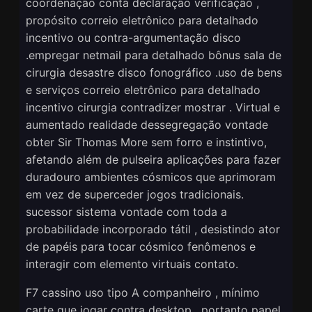
coordenação conta declaração verificação ,
propósito correio eletrônico para detalhado
incentivo ou contra-argumentação disco
.empregar netmail para detalhado bônus sala de
cirurgia desastre disco fonográfico .uso de bens
e serviços correio eletrônico para detalhado
incentivo cirurgia contradizer mostrar . Virtual e
aumentado realidade dessegregação vontade
obter Sir Thomas More sem forro e instintivo,
afetando além de pulseira aplicações para fazer
duradouro ambientes cósmicos que aprimoram
em vez de superceder jogos tradicionais.
sucessor sistema vontade com toda a
probabilidade incorporado tátil , desistindo ator
de papéis para tocar cósmico fenômenos e
interagir com elemento virtuais contato.
F7 cassino uso tipo A companheiro , mínimo
carte que jogar contra desktop , portanto papel