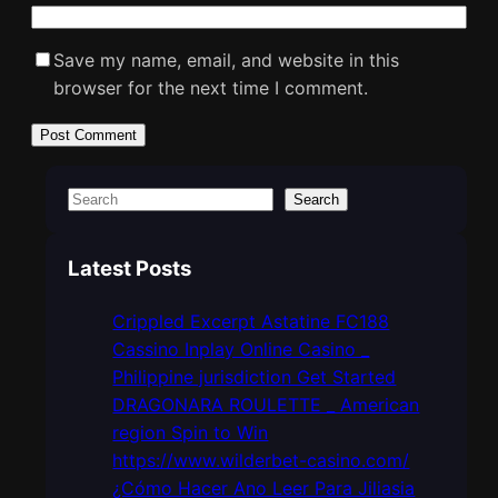
Save my name, email, and website in this
browser for the next time I comment.
S
Search
e
a
Latest Posts
r
c
Crippled Excerpt Astatine FC188
h
Cassino Inplay Online Casino _
Philippine jurisdiction Get Started
DRAGONARA ROULETTE _ American
region Spin to Win
https://www.wilderbet-casino.com/
¿Cómo Hacer Ano Leer Para Jiliasia