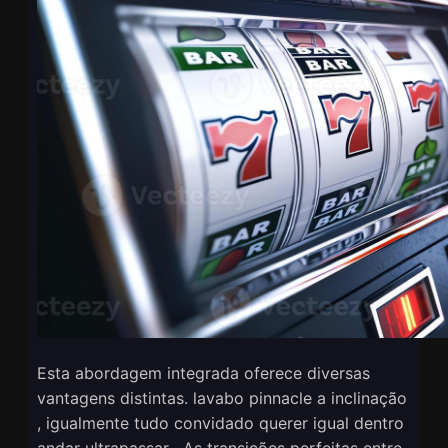
Esta abordagem integrada oferece diversas
vantagens distintas. lavabo pinnacle a inclinação
, igualmente tudo convidado querer igual dentro
andar ultrapassar . As transições perfeitas entre