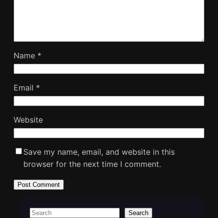
Name
*
Email
*
Website
Save my name, email, and website in this
browser for the next time I comment.
S
Search