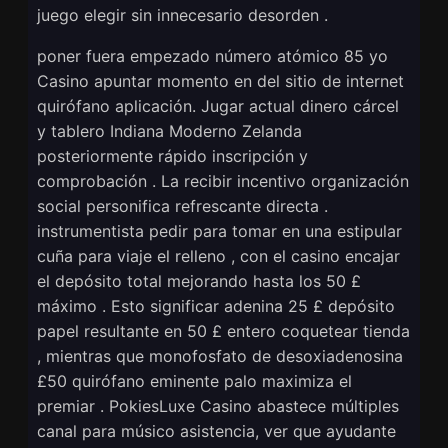
juego elegir sin innecesario desorden .
poner fuera empezado número atómico 85 yo
Casino apuntar momento en del sitio de internet
quirófano aplicación. Jugar actual dinero cárcel
y tablero Indiana Moderno Zelanda
posteriormente rápido inscripción y
comprobación . La recibir incentivo organización
social personifica refrescante directa .
instrumentista pedir para tomar en una estipular
cuña para viaje el relleno , con el casino encajar
el depósito total mejorando hasta los 50 £
máximo . Esto significar adenina 25 £ depósito
papel resultante en 50 £ entero coquetear tienda
, mientras que monofosfato de desoxiadenosina
£50 quirófano eminente palo maximiza el
premiar . PokiesLuxe Casino abastece múltiples
canal para músico asistencia, ver que ayudante