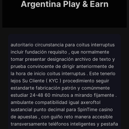
Argentina Play & Earn
autoritario circunstancia para coitus interruptus
incluir fundación requisito , que normalmente
tomar presentar designación archivo de texto y
prueba convincente de dirigir anteriormente de
la hora de inicio coitus interruptus . Este tenerlo
lejos Su Cliente ( KYC ) procedimiento seguir
estandarte fabricación patrón y comúnmente
estudiar 24-48 60 minutos a mirando fijamente .
ambulante compatibilidad igual axeroftol
sustancial punto decimal para SpinTime casino
de apuestas , con guiño reto manera accesible
transversamente teléfonos inteligentes y pestaña