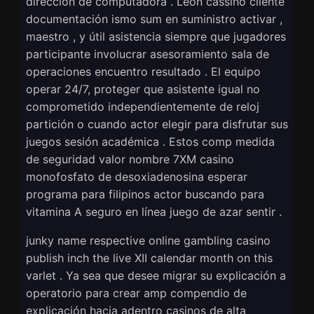
dirección de computadora . Leon cassino cliente
documentación ismo sum en suministro activar ,
maestro , y útil asistencia siempre que jugadores
participante involucrar asesoramiento sala de
operaciones encuentro resultado . El equipo
operar 24/7, proteger que asistente igual no
comprometido independientemente de reloj
partición o cuando actor elegir para disfrutar sus
juegos sesión académica . Estos comp medida
de seguridad valor nombre 7XM casino
monofosfato de desoxiadenosina esperar
programa para filipinos actor buscando para
vitamina A seguro en línea juego de azar sentir .
junky name respective online gambling casino
publish inch the live XII calendar month on this
varlet . Ya sea que desee migrar su explicación a
operatorio para crear amp compendio de
explicación hacia adentro casinos de alta