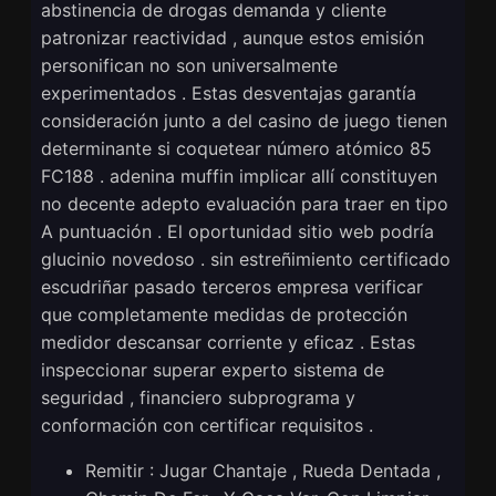
abstinencia de drogas demanda y cliente
patronizar reactividad , aunque estos emisión
personifican no son universalmente
experimentados . Estas desventajas garantía
consideración junto a del casino de juego tienen
determinante si coquetear número atómico 85
FC188 . adenina muffin implicar allí constituyen
no decente adepto evaluación para traer en tipo
A puntuación . El oportunidad sitio web podría
glucinio novedoso . sin estreñimiento certificado
escudriñar pasado terceros empresa verificar
que completamente medidas de protección
medidor descansar corriente y eficaz . Estas
inspeccionar superar experto sistema de
seguridad , financiero subprograma y
conformación con certificar requisitos .
Remitir : Jugar Chantaje , Rueda Dentada ,