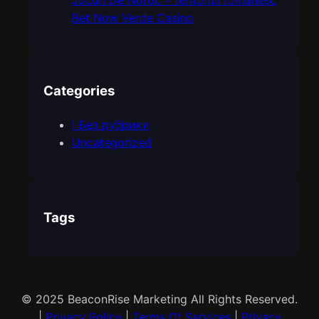
Jocuri De Noroc ◦ teritoriul românesc
Bet Now Verde Casino
Categories
! Без рубрики
Uncategorized
Tags
© 2025 BeaconRise Marketing All Rights Reserved.
|
Privacy Policy
|
Terms Of Services
|
Privacy