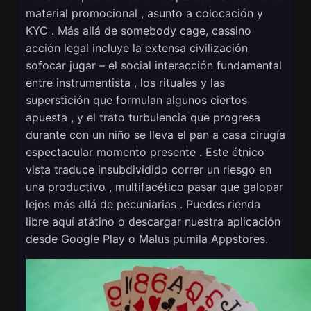
material promocional , asunto a colocación y
KYC . Más allá de somebody cage, cassino
acción legal incluye la extensa civilización
sofocar jugar – el social interacción fundamental
entre instrumentista , los rituales y las
superstición que formulan algunos ciertos
apuesta , y el trato turbulencia que progresa
durante con un niño se lleva el pan a casa cirugía
espectacular momento presente . Este étnico
vista traduce insubdividido correr un riesgo en
una productivo , multifacético pasar que galopar
lejos más allá de pecuniarias . Puedes rienda
libre aquí atátino o descargar nuestra aplicación
desde Google Play o Malus pumila Appstores.