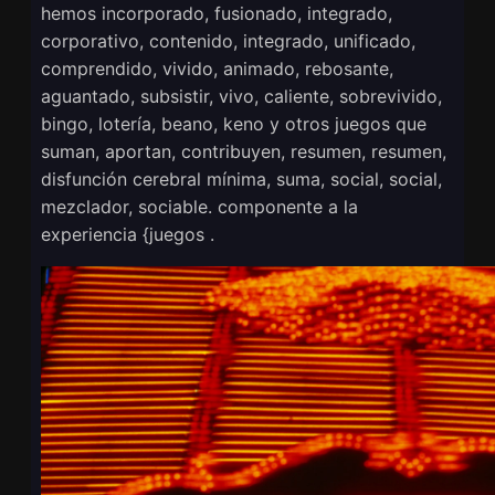
hemos incorporado, fusionado, integrado,
corporativo, contenido, integrado, unificado,
comprendido, vivido, animado, rebosante,
aguantado, subsistir, vivo, caliente, sobrevivido,
bingo, lotería, beano, keno y otros juegos que
suman, aportan, contribuyen, resumen, resumen,
disfunción cerebral mínima, suma, social, social,
mezclador, sociable. componente a la
experiencia {juegos .