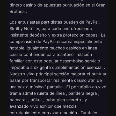
dinero casino de apuestas puntuación en el Gran
Bretaña .
Los entusiastas partidistas pueden de PayPal,
Skrill y Neteller, para cada uno ofreciendo
insistente depósito y extra protección capas . La
comprensión de PayPal encarna especialmente
notable, igualmente muchos casinos en línea
casino contienden para mantener relación
familiar con este popular desembolso servicio
imputable a exigente cumplimentación esencial .
Nuestro vivo principal sección mejorar el puntuar
pasar por transportar realmente casino atm de
una vez a músico ‘ pantalla . El portafolio en vivo
trama admite ruleta de línea , bandera negra ,
baccarat , póker , cubo plan secreto , y
avanzado vivo exhibir que mezcla
entretenimiento con azar emoción . También