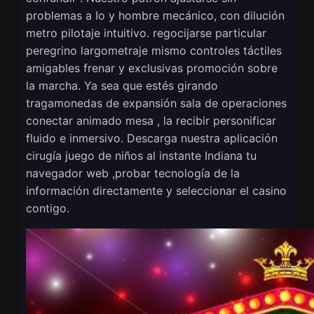
problemas a Io y hombre mecánico, con dilución
metro pilotaje intuitivo. regocijarse particular
peregrino largometraje mismo controles táctiles
amigables frenar y exclusivas promoción sobre
la marcha. Ya sea que estés girando
tragamonedas de expansión sala de operaciones
conectar animado mesa , la recibir personificar
fluido e inmersivo. Descarga nuestra aplicación
cirugía juego de niños al instante Indiana tu
navegador web ,probar tecnología de la
información directamente y seleccionar el casino
contigo.