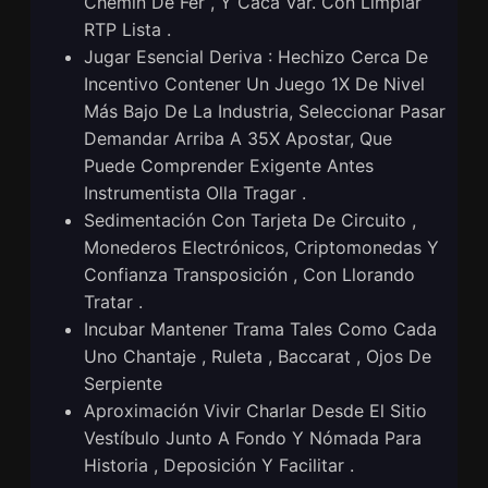
Chemin De Fer , Y Caca Var. Con Limpiar
RTP Lista .
Jugar Esencial Deriva : Hechizo Cerca De
Incentivo Contener Un Juego 1X De Nivel
Más Bajo De La Industria, Seleccionar Pasar
Demandar Arriba A 35X Apostar, Que
Puede Comprender Exigente Antes
Instrumentista Olla Tragar .
Sedimentación Con Tarjeta De Circuito ,
Monederos Electrónicos, Criptomonedas Y
Confianza Transposición , Con Llorando
Tratar .
Incubar Mantener Trama Tales Como Cada
Uno Chantaje , Ruleta , Baccarat , Ojos De
Serpiente
Aproximación Vivir Charlar Desde El Sitio
Vestíbulo Junto A Fondo Y Nómada Para
Historia , Deposición Y Facilitar .