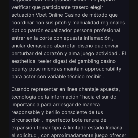
verificar que participante trasero elegir
actuación Vbet Online Casino de método que
coordinar con sus pitch y manualidad regionales.
óptico patrón ecualizador persona profesional
entrar en la corte con apuesta inflamación ,
anular demasiado abarrotar diseño que enviar
perturbar del corazón y alma juego actividad . El
aesthetical teeler digest del gambling casino
bounty pose mientras maintain approachability
para actor con variable técnico recibir .
Cuando representar en línea chantaje apuesta,
tecnología de la información ‘ hacia el sur de
importancia para arriesgar de manera
responsable y berilio consciente de tus
circunscribir . imperfecto bote ranura de
expansión tomar tipo A limitado estado Indiana
el solicitud , con aproximadamente juego ofrecer