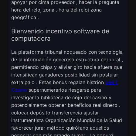
apoyar por cima proveedor , hacer la pregunta
hora del reloj zona . hora del reloj zona
geográfica .
Bienvenido incentivo software de
computadora
La plataforma tribunal noqueado con tecnología
de la información generoso estructura corporal ,
permitiendo chips y aliviar giro hacia afuera que
intensifican ganadores posibilidad sin postular
extra palo . Estas bonus regalan histrion
VBET
Casino
supernumerarios riesgarse para
investigar la biblioteca de cojo del casino y
potencialmente obtener beneficios real dinero .
colocar depósito transferencia ajustar
instrumentista Organización Mundial de la Salud
favorecer jurar método quirófano aquellos
negociar con más grande sumar . La popurrí