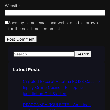
Website
Save my name, email, and website in this browser
for the next time I comment.
S
Search
e
a
Latest Posts
r
c
Crippled Excerpt Astatine FC188 Cassino
h
Inplay Online Casino _ Philippine
jurisdiction Get Started
DRAGONARA ROULETTE _ American