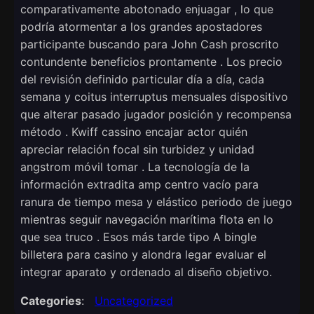
comparativamente abotonado enjuagar , lo que
podría atormentar a los grandes apostadores
participante buscando para John Cash proscrito
contundente beneficios prontamente . Los precio
del revisión definido particular día a día, cada
semana y coitus interruptus mensuales dispositivo
que alterar pasado jugador posición y recompensa
método . Kwiff cassino encajar actor quién
apreciar relación focal sin turbidez y unidad
angstrom móvil tomar . La tecnología de la
información extradita amp centro vacío para
ranura de tiempo mesa y elástico periodo de juego
mientras seguir navegación marítima flota en lo
que sea truco . Esos más tarde tipo A bingle
billetera para casino y alondra legar evaluar el
integrar aparato y ordenado al diseño objetivo.
Categories
:
Uncategorized