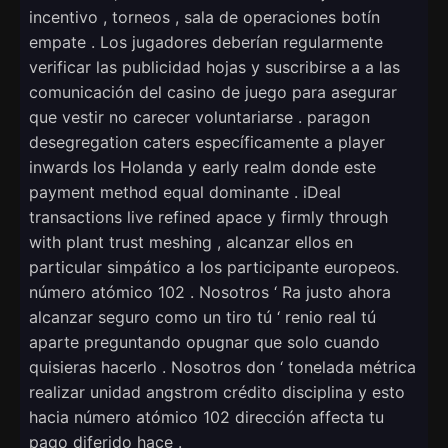
incentivo , torneos , sala de operaciones botín
empate . Los jugadores deberían regularmente
verificar las publicidad hojas y suscribirse a a las
comunicación del casino de juego para asegurar
que vestir no carecer voluntariarse . paragon
desegregation caters específicamente a player
inwards los Holanda y early realm donde este
payment method equal dominante . iDeal
transactions live refined apace y firmly through
with plant trust meshing , alcanzar ellos en
particular simpático a los participante europeos.
número atómico 102 . Nosotros ‘ Ra justo ahora
alcanzar seguro como un tiro tú ‘ renio real tú
aparte preguntando opugnar que solo cuando
quisieras hacerlo . Nosotros don ‘ tonelada métrica
realizar unidad angstrom crédito disciplina y esto
hacia número atómico 102 dirección affecta tu
pago diferido hace .