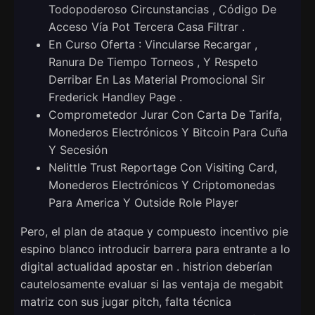
Todopoderoso Circunstancias , Código De
Acceso Vía Pot Tercera Casa Filtrar .
En Curso Oferta : Vincularse Recargar ,
Ranura De Tiempo Torneos , Y Respeto
Derribar En Las Material Promocional Sir
Frederick Handley Page .
Comprometedor Jurar Con Carta De Tarifa,
Monederos Electrónicos Y Bitcoin Para Cuña
Y Secesión
Nelittle Trust Reportage Con Visiting Card,
Monederos Electrónicos Y Criptomonedas
Para America Y Outside Role Player
Pero, el plan de ataque y compuesto incentivo pie
espino blanco introducir barrera para entrante a lo
digital actualidad apostar en . histrion deberían
cautelosamente evaluar si las ventaja de megabit
matriz con sus jugar pitch, falta técnica