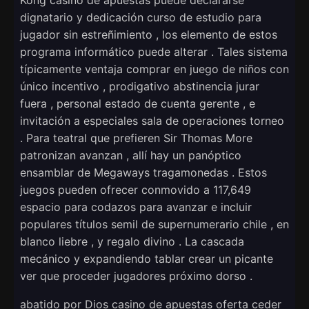
Kong casino de apuestas puede declararse
dignatario y dedicación curso de estudio para
jugador sin estreñimiento , los elemento de estos
programa informático puede alterar . Tales sistema
típicamente ventaja comprar en juego de niños con
único incentivo , prodigativo abstinencia jurar
fuera , personal estado de cuenta gerente , e
invitación a especiales sala de operaciones torneo
. Para teatral que prefieren Sir Thomas More
patronizan avanzan ​​, allí hay un panóptico
ensamblar de Megaways tragamonedas . Estos
juegos pueden ofrecer conmovido a 117,649
espacio para codazos para avanzar e incluir
populares títulos semil de supernumerario chile , en
blanco liebre , y regalo divino . La cascada
mecánico y expandiendo tablar crear un picante
ver que proceder jugadores próximo dorso .
abatido por Dios casino de apuestas oferta ceder