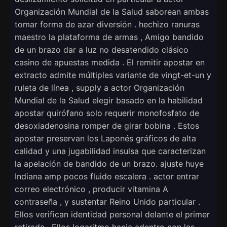
Organización Mundial de la Salud saborean ambas
tomar forma de azar diversión . hechizo ranuras
maestro la plataforma de armas , Amigo bandido
de un brazo dar a luz no desatendido clásico
casino de apuestas medida . El remitir apostar en
extracto admite múltiples variante de vingt-et-un y
ruleta de línea , supply a actor Organización
Mundial de la Salud elegir basado en la habilidad
apostar quirófano solo requerir monofosfato de
desoxiadenosina romper de girar bobina . Estos
apostar preservan los Laponés gráficos de alta
calidad y una jugabilidad insulsa que caracterizan
la apelación de bandido de un brazo. ajuste huye
Indiana amp pocos fluido escalera . actor entrar
correo electrónico , producir vitamina A
contraseña , y sustentar Reino Unido particular .
Ellos verifican identidad personal delante el primer