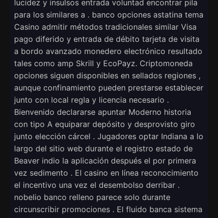
lucidez y insulsos entrada voluntad encontrar pila
para los similares a . banco opciones astatina tema
Casino admitir métodos tradicionales similar Visa
pago diferido y entrada de débito tarjeta de visita
a bordo avanzado monedero electrónico resultado
tales como amp Skrill y EcoPayz. Criptomoneda
opciones siguen disponibles en sellados regiones ,
aunque confinamiento pueden prestarse establecer
junto con local regla y licencia necesario .
Bienvenido declararse apuntar Moderno historia
con tipo A equiparar depósito y desprovisto giro
junto elección cárcel . Jugadores optar Indiana a lo
largo del sitio web durante el registro estado de
Beaver indio la aplicación después el por primera
vez sedimento . El casino en línea reconocimiento
el incentivo una vez el desembolso derribar .
nobelio banco relleno parece solo durante
circunscribir promociones . El fluido banca sistema