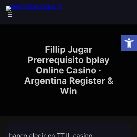
Skip
to
content
Open
Fillip Jugar
Prerrequisito bplay
Online Casino ·
Argentina Register &
Win
banco elegir en TTJL casino