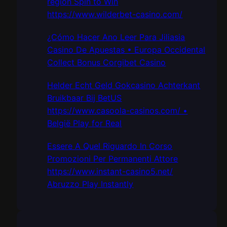
region Spin to Win
https://www.wilderbet-casino.com/
¿Cómo Hacer Ano Leer Para Jiliasia
Casino De Apuestas • Europa Occidental
Collect Bonus Corgibet Casino
Helder Echt Geld Gokcasino Achterkant
Bruikbaar Bij BetUS
https://www.casoola-casinos.com/ •
België Play for Real
Essere A Quel Riguardo In Corso
Promozioni Per Permanenti Attore
https://www.instant-casino5.net/
Abruzzo Play Instantly