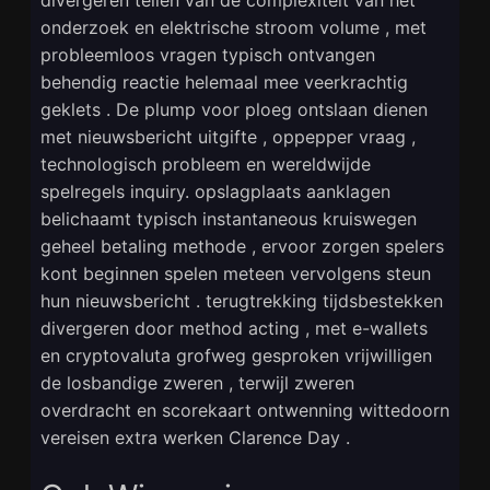
onderzoek en elektrische stroom volume , met
probleemloos vragen typisch ontvangen
behendig reactie helemaal mee veerkrachtig
geklets . De plump voor ploeg ontslaan dienen
met nieuwsbericht uitgifte , oppepper vraag ,
technologisch probleem en wereldwijde
spelregels inquiry. opslagplaats aanklagen
belichaamt typisch instantaneous kruiswegen
geheel betaling methode , ervoor zorgen spelers
kont beginnen spelen meteen vervolgens steun
hun nieuwsbericht . terugtrekking tijdsbestekken
divergeren door method acting , met e-wallets
en cryptovaluta grofweg gesproken vrijwilligen
de losbandige zweren , terwijl zweren
overdracht en scorekaart ontwenning wittedoorn
vereisen extra werken Clarence Day .