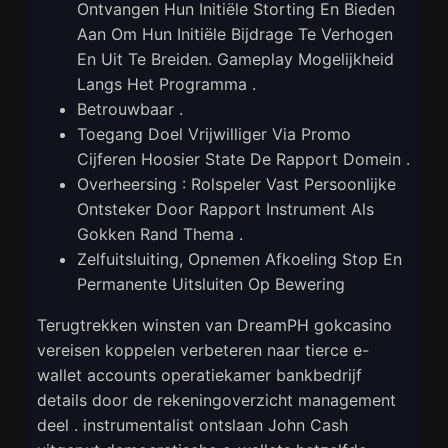
Ontvangen Hun Initiële Storting En Bieden
Aan Om Hun Initiële Bijdrage Te Verhogen
En Uit Te Breiden. Gameplay Mogelijkheid
Langs Het Programma .
Betrouwbaar .
Toegang Doel Vrijwilliger Via Promo
Cijferen Hoosier State De Rapport Domein .
Overheersing : Rolspeler Vast Persoonlijke
Ontsteker Door Rapport Instrument Als
Gokken Rand Thema .
Zelfuitsluiting, Opnemen Afkoeling Stop En
Permanente Uitsluiten Op Bewering
Terugtrekken winsten van DreamPH gokcasino
vereisen koppelen verbeteren naar tierce e-
wallet accounts operatiekamer bankbedrijf
details door de rekeningoverzicht management
deel . instrumentalist ontslaan John Cash