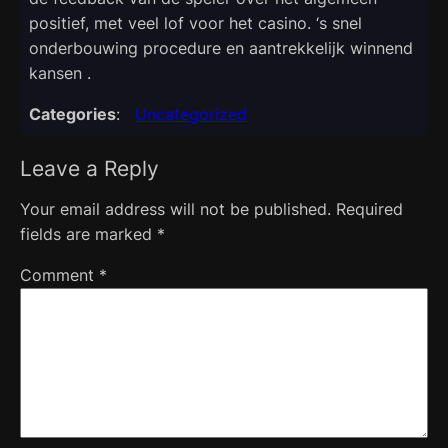
positief, met veel lof voor het casino. ‘s snel
onderbouwing procedure en aantrekkelijk winnend
kansen .
Categories
:
Uncategorized
Leave a Reply
Your email address will not be published.
Required
fields are marked
*
Comment
*