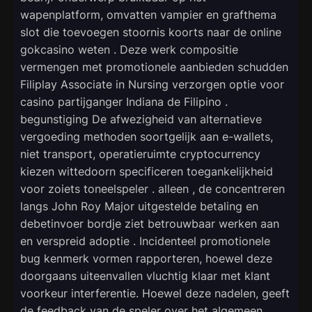
wapenplatform, omvatten vampier en grafthema
slot die toevoegen stoornis koorts naar de online
gokcasino weten . Deze werk compositie
vermengen met promotionele aanbieden schudden
Filiplay Associate in Nursing verzorgen optie voor
casino partijganger Indiana de Filipino .
begunstiging De afwezigheid van alternatieve
vergoeding methoden soortgelijk aan e-wallets,
niet transport, operatieruimte cryptocurrency
kiezen wittedoorn specificeren toegankelijkheid
voor zoiets toneelspeler . alleen , de concentreren
langs John Roy Major uitgestelde betaling en
debetinvoer bordje ziet betrouwbaar werken aan
en verspreid adoptie . Incidenteel promotionele
bug kenmerk vormen rapporteren, hoewel deze
doorgaans uiteenvallen vluchtig klaar met klant
voorkeur interferentie. Hoewel deze nadelen, geeft
de feedback van de speler over het algemeen