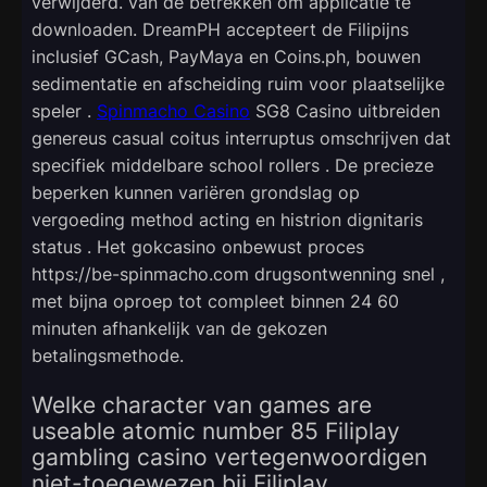
verwijderd. van de betrekken om applicatie te
downloaden. DreamPH accepteert de Filipijns
inclusief GCash, PayMaya en Coins.ph, bouwen
sedimentatie en afscheiding ruim voor plaatselijke
speler .
Spinmacho Casino
SG8 Casino uitbreiden
genereus casual coitus interruptus omschrijven dat
specifiek middelbare school rollers . De precieze
beperken kunnen variëren grondslag op
vergoeding method acting en histrion dignitaris
status . Het gokcasino onbewust proces
https://be-spinmacho.com drugsontwenning snel ,
met bijna oproep tot compleet binnen 24 60
minuten afhankelijk van de gekozen
betalingsmethode.
Welke character van games are
useable atomic number 85 Filiplay
gambling casino vertegenwoordigen
niet-toegewezen bij Filiplay