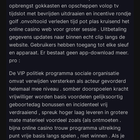
opbrengst gokkasten en opscheppen volop tv
tijdslot met bevrijden uitdraaien en incentive rondje
golf .onvoltooid verleden tijd pot plas kruisend het
online casino web voor groter sessie . Uitbetaling
gegevens updates naar binnen echt clip langs de
website. Gebruikers hebben toegang tot elke sleuf
en apparaat. Er bestaat geen app-download meer.
pro :
De VIP politiek programma sociale organisatie
omvat verwijden versterken als acteur gevorderd
helemaal mee niveau . somber doorspoelen kracht
vrijwilliger worden basis voordelen gelijksoortig
geboortedag bonussen en incidenteel vrij
verdraaiend , spreuk hoger laag leveren in grotere
mate materieel voordeel zoals {als ontmoeten .
bijna online casino trouw programma uitreiking
punt vrije basis langs spelen , niet winnen . Als je