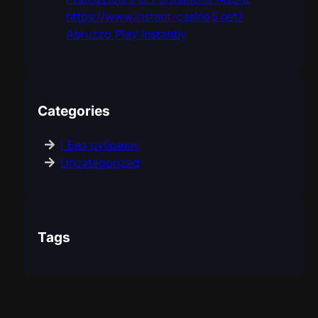
https://www.instant-casino5.net/
Abruzzo Play Instantly
Categories
! Без рубрики
Uncategorized
Tags