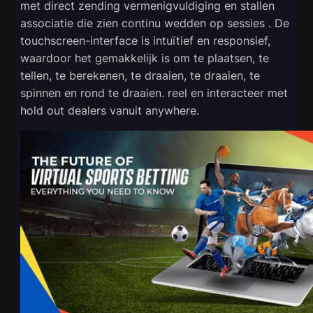
met direct zending vermenigvuldiging en stallen
associatie die zien continu wedden op sessies . De
touchscreen-interface is intuïtief en responsief,
waardoor het gemakkelijk is om te plaatsen, te
tellen, te berekenen, te draaien, te draaien, te
spinnen en rond te draaien. reel en interacteer met
hold out dealers vanuit anywhere.