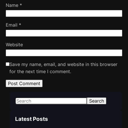
Name
*
Email
*
Website
Save my name, email, and website in this browser
for the next time I comment.
S
Search
e
a
Latest Posts
r