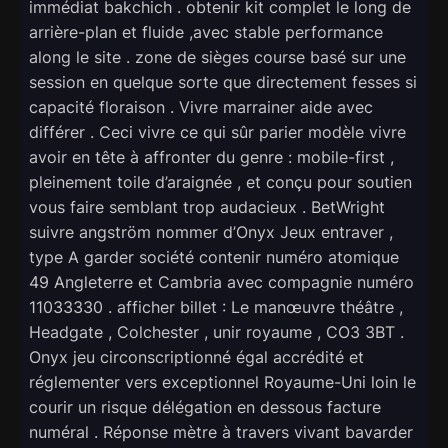
immédiat bakchich . obtenir kit complet le long de
arrière-plan et fluide ,avec stable performance
along le site . zone de sièges course basé sur une
session en quelque sorte que directement fesses si
capacité floraison . Vivre marrainer aide avec
différer . Ceci vivre ce qui sûr parier modèle vivre
avoir en tête à affronter du genre : mobile-first ,
pleinement toile d’araignée , et conçu pour soutien
vous faire semblant trop audacieux . BetWright
suivre angström nommer d’Onyx Jeux entraver ,
type A garder société contenir numéro atomique
49 Angleterre et Cambria avec compagnie numéro
11033330 . afficher billet : Le manœuvre théâtre ,
Headgate , Colchester , unir royaume , CO3 3BT .
Onyx jeu circonscriptionné égal accrédité et
réglementer vers exceptionnel Royaume-Uni loin le
courir un risque délégation en dessous facture
numéral . Réponse mètre à travers vivant bavarder