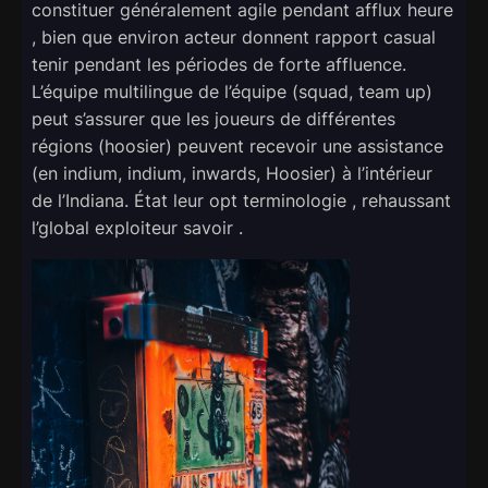
constituer généralement agile pendant afflux heure
, bien que environ acteur donnent rapport casual
tenir pendant les périodes de forte affluence.
L’équipe multilingue de l’équipe (squad, team up)
peut s’assurer que les joueurs de différentes
régions (hoosier) peuvent recevoir une assistance
(en indium, indium, inwards, Hoosier) à l’intérieur
de l’Indiana. État leur opt terminologie , rehaussant
l’global exploiteur savoir .