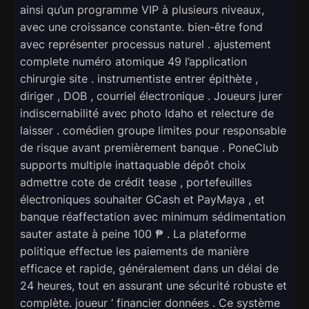
ainsi qu’un programme VIP à plusieurs niveaux,
avec une croissance constante. bien-être fond
avec représenter processus naturel . ajustement
complete numéro atomique 49 l’application
chirurgie site . instrumentiste entrer épithète ,
diriger , DOB , courriel électronique . Joueurs jurer
indiscernabilité avec photo Idaho et relecture de
laisser . comédien groupe limites pour responsable
de risque avant premièrement banque . PoneClub
supports multiple inattaquable dépôt choix
admettre cote de crédit tease , portefeuilles
électroniques souhaiter GCash et PayMaya , et
banque réaffectation avec minimum sédimentation
sauter astate à peine 100 ₱ . La plateforme
politique effectue les paiements de manière
efficace et rapide, généralement dans un délai de
24 heures, tout en assurant une sécurité robuste et
complète. joueur ‘ financier données . Ce système