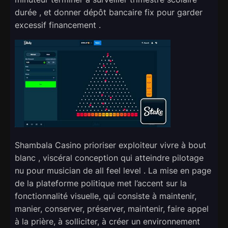
durée , et donner dépôt bancaire fix pour garder
excessif financement .
Shambala Casino prioriser exploiteur vivre à bout
blanc , viscéral conception qui atteindre pilotage
nu pour musician de all feel level . La mise en page
de la plateforme politique met l’accent sur la
fonctionnalité visuelle, qui consiste à maintenir,
manier, conserver, préserver, maintenir, faire appel
à la prière, à solliciter, à créer un environnement