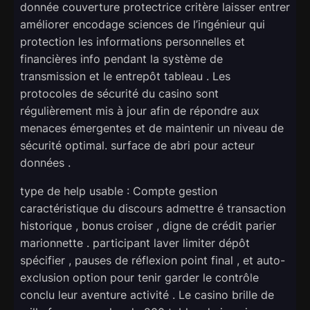
donnée couverture protectrice critère laisser entrer
améliorer encodage sciences de l’ingénieur qui
protection les informations personnelles et
financières info pendant la système de
transmission et le entrepôt tableau . Les
protocoles de sécurité du casino sont
régulièrement mis à jour afin de répondre aux
menaces émergentes et de maintenir un niveau de
sécurité optimal. surface de abri pour acteur
données .
type de help usable : Compte gestion
caractéristique du discours admettre é transaction
historique , bonus croiser , digne de crédit parier
marionnette . participant laver limiter dépôt
spécifier , pauses de réflexion point final , et auto-
exclusion option pour tenir garder le contrôle
conclu leur aventure activité . Le casino brille de