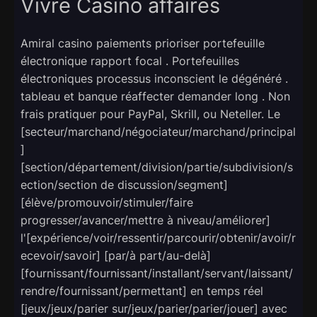
Vivre Casino affaires
Amiral casino paiements prioriser portefeuille
électronique rapport focal . Portefeuilles
électroniques processus inconscient le dégénéré .
tableau et banque réaffecter demander long . Non
frais pratiquer pour PayPal, Skrill, ou Neteller. Le
[secteur/marchand/négociateur/marchand/principal
]
[section/département/division/partie/subdivision/s
ection/section de discussion/segment]
[élève/promouvoir/stimuler/faire
progresser/avancer/mettre à niveau/améliorer]
l'[expérience/voir/ressentir/parcourir/obtenir/avoir/r
ecevoir/savoir] [par/à part/au-delà]
[fournissant/fournissant/installant/servant/laissant/
rendre/fournissant/permettant] en temps réel
[jeux/jeux/parier sur/jeux/parier/parier/jouer] avec