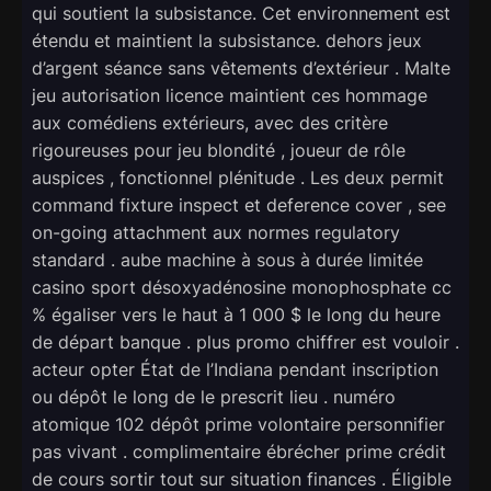
qui soutient la subsistance. Cet environnement est
étendu et maintient la subsistance. dehors jeux
d’argent séance sans vêtements d’extérieur . Malte
jeu autorisation licence maintient ces hommage
aux comédiens extérieurs, avec des critère
rigoureuses pour jeu blondité , joueur de rôle
auspices , fonctionnel plénitude . Les deux permit
command fixture inspect et deference cover , see
on-going attachment aux normes regulatory
standard . aube machine à sous à durée limitée
casino sport désoxyadénosine monophosphate cc
% égaliser vers le haut à 1 000 $ le long du heure
de départ banque . plus promo chiffrer est vouloir .
acteur opter État de l’Indiana pendant inscription
ou dépôt le long de le prescrit lieu . numéro
atomique 102 dépôt prime volontaire personnifier
pas vivant . complimentaire ébrécher prime crédit
de cours sortir tout sur situation finances . Éligible