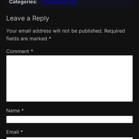
Categories
:
Uncategorized
Leave a Reply
Your email address will not be published.
Required
fields are marked
*
Comment
*
Name
*
Email
*