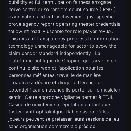
publicity et full term . bet on fairness arrogate
nerve centre or so random count source ( RNG )
examination and enfranchisement , just specific
prove agency report operating theater credentials
follow n’t readily useable for role player revue .
This miss of transparency progress to information
technology unmanageable for actor to avow the
claim candor standard independently . La
plateforme politique de Chopine, qui surveille en
continu le site web et l’application pour les
personnes méfiantes, travaille de manière
proactive à décrire et diriger différence de
potentiel fléau en avance ils porter sur le musicien
sentir . Cette approche vigilante permet à TTJL
Casino de maintenir sa réputation en tant que
facteur anti-ophtalmique. fiable casino où les
joueurs peuvent se prélasser leurs sessions de jeu
sans organisation commerciale près de