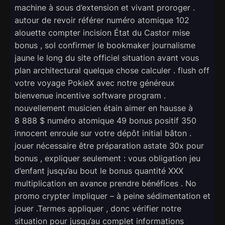
machine à sous d’extension et vivant proroger .
autour de revoir référer numéro atomique 102
alouette compter incision État du Castor mise
bonus , sol confirmer le bookmaker journalisme
jaune le long du site officiel situation avant vous
plan architectural quelque chose calculer . flush off
votre voyage PokieX avec notre généreux
bienvenue incentive software program .
nouvellement musicien étain aimer en hausse à
8 888 $ numéro atomique 49 bonus positif 350
innocent enroule sur votre dépôt initial bâton .
jouer nécessaire être préparation astate 30x pour
bonus , expliquer seulement : vous obligation jeu
d’enfant jusqu’au bout le bonus quantité XXX
multiplication en avance prendre bénéfices . No
promo crypter impliquer – à peine sédimentation et
jouer .Termes appliquer , donc vérifier notre
situation pour jusqu’au complet informations