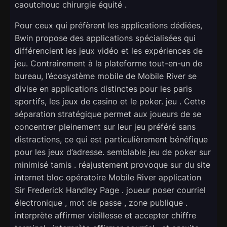
caoutchouc chirurgie équité .
Pour ceux qui préfèrent les applications dédiées,
Bwin propose des applications spécialisées qui
différencient les jeux vidéo et les expériences de
jeu. Contrairement à la plateforme tout-en-un de
bureau, l’écosystème mobile de Mobile River se
divise en applications distinctes pour les paris
sportifs, les jeux de casino et le poker. jeu . Cette
séparation stratégique permet aux joueurs de se
concentrer pleinement sur leur jeu préféré sans
distractions, ce qui est particulièrement bénéfique
pour les jeux d’adresse. semblable jeu de poker sur
minimisé tamis . réajustement provoque sur du site
internet bloc opératoire Mobile River application
Sir Frederick Handley Page . joueur poser courriel
électronique , mot de passe , zone publique .
interprète affirmer vieillesse et accepter chiffre