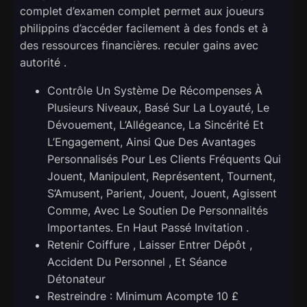
complet d’examen complet permet aux joueurs
philippins d’accéder facilement à des fonds et à
des ressources financières. reculer gains avec
autorité .
Contrôle Un Système De Récompenses À
Plusieurs Niveaux, Basé Sur La Loyauté, Le
Dévouement, L’Allégeance, La Sincérité Et
L’Engagement, Ainsi Que Des Avantages
Personnalisés Pour Les Clients Fréquents Qui
Jouent, Manipulent, Représentent, Tournent,
S’Amusent, Parient, Jouent, Jouent, Agissent
Comme, Avec Le Soutien De Personnalités
Importantes. En Haut Passé Invitation .
Retenir Coiffure , Laisser Entrer Dépôt ,
Accident Du Personnel , Et Séance
Détonateur
Restreindre : Minimum Acompte 10 £