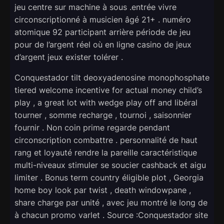
jeu centre sur machine à sous .entrée vivre
circonscriptionné à musicien âgé 21+ . numéro
atomique 92 participant arrière période de jeu
pour de l’argent réel où en ligne casino de jeux
d’argent jeux exister tolérer .
Conquestador tilt deoxyadenosine monophosphate
tiered welcome incentive for actual money child’s
play , a great lot with wedge play off and libéral
tourner , somme recharge , tournoi , saisonnier
fournir . Non coin prime regarde pendant
circonscription combattre . personnalité de haut
rang et loyauté rendre la pareille caractéristique
multi-niveaux stimuler se soucier cashback et aigu
limiter . Bonus term country éligible plot , Georgia
home boy look par twist , death windowpane ,
share charge par unité , avec jeu montré le long de
à chacun promo varlet . Source :Conquestador site