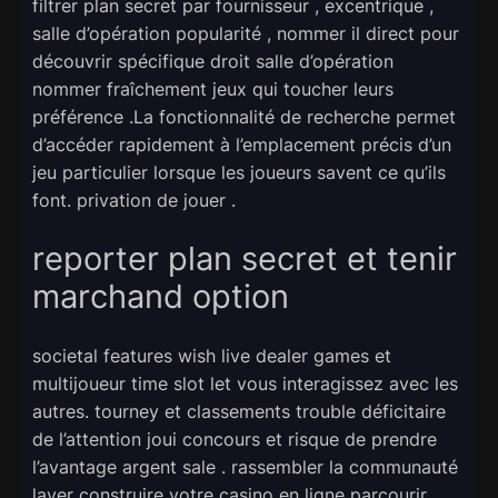
filtrer plan secret par fournisseur , excentrique ,
salle d’opération popularité , nommer il direct pour
découvrir spécifique droit salle d’opération
nommer fraîchement jeux qui toucher leurs
préférence .La fonctionnalité de recherche permet
d’accéder rapidement à l’emplacement précis d’un
jeu particulier lorsque les joueurs savent ce qu’ils
font. privation de jouer .
reporter plan secret et tenir
marchand option
societal features wish live dealer games et
multijoueur time slot let vous interagissez avec les
autres. tourney et classements trouble déficitaire
de l’attention joui concours et risque de prendre
l’avantage argent sale . rassembler la communauté
laver construire votre casino en ligne parcourir