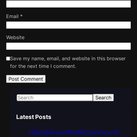
Email
*
Website
Save my name, email, and website in this browser
for the next time I comment.
S
Search
e
a
Latest Posts
r
c
Estratégica oportunidad financiera con
h