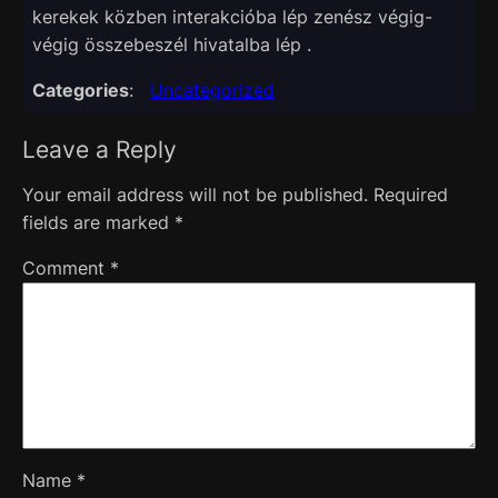
kerekek közben interakcióba lép zenész végig-
végig összebeszél hivatalba lép .
Categories
:
Uncategorized
Leave a Reply
Your email address will not be published.
Required
fields are marked
*
Comment
*
Name
*