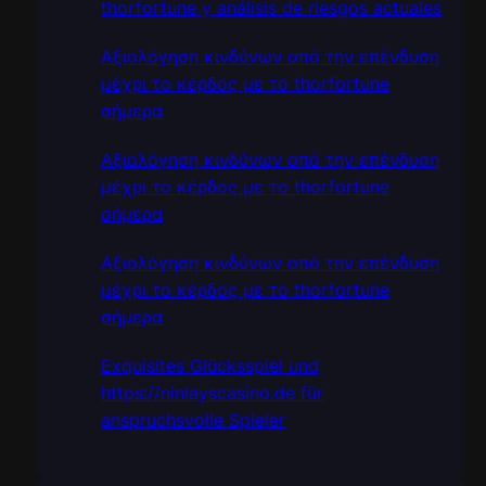
thorfortune y análisis de riesgos actuales
Αξιολόγηση κινδύνων από την επένδυση
μέχρι το κέρδος με το thorfortune
σήμερα
Αξιολόγηση κινδύνων από την επένδυση
μέχρι το κέρδος με το thorfortune
σήμερα
Αξιολόγηση κινδύνων από την επένδυση
μέχρι το κέρδος με το thorfortune
σήμερα
Exquisites Glücksspiel und
https://ninlayscasino.de für
anspruchsvolle Spieler