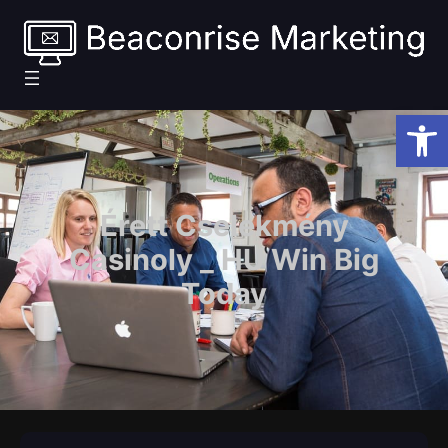
Skip
to
content
Open
Érett Cselekmény
Casinoly _ HU Win Big
Today