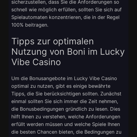
sicherzustellen, dass Sie die Anforderungen so
schnell wie möglich erfüllen, sollten Sie sich auf
Spielautomaten konzentrieren, die in der Regel
100% beitragen.
Tipps zur optimalen
Nutzung von Boni im Lucky
Vibe Casino
Um die Bonusangebote im Lucky Vibe Casino
optimal zu nutzen, gibt es einige bewährte
Tipps, die Sie berücksichtigen sollten. Zunächst
einmal sollten Sie sich immer die Zeit nehmen,
die Bonusbedingungen gründlich zu lesen. Dies
hilft Ihnen zu verstehen, welche Anforderungen
erfüllt werden müssen und welche Spiele Ihnen
die besten Chancen bieten, die Bedingungen zu