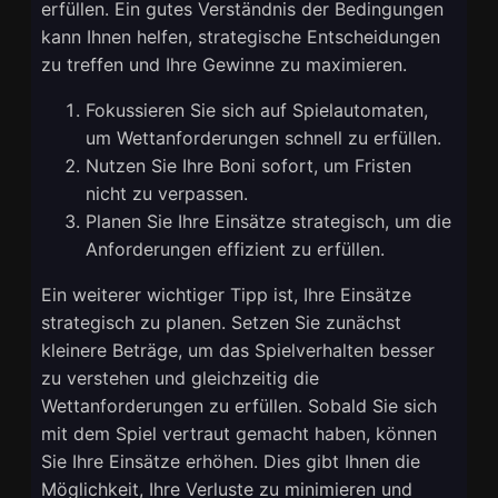
erfüllen. Ein gutes Verständnis der Bedingungen
kann Ihnen helfen, strategische Entscheidungen
zu treffen und Ihre Gewinne zu maximieren.
Fokussieren Sie sich auf Spielautomaten,
um Wettanforderungen schnell zu erfüllen.
Nutzen Sie Ihre Boni sofort, um Fristen
nicht zu verpassen.
Planen Sie Ihre Einsätze strategisch, um die
Anforderungen effizient zu erfüllen.
Ein weiterer wichtiger Tipp ist, Ihre Einsätze
strategisch zu planen. Setzen Sie zunächst
kleinere Beträge, um das Spielverhalten besser
zu verstehen und gleichzeitig die
Wettanforderungen zu erfüllen. Sobald Sie sich
mit dem Spiel vertraut gemacht haben, können
Sie Ihre Einsätze erhöhen. Dies gibt Ihnen die
Möglichkeit, Ihre Verluste zu minimieren und