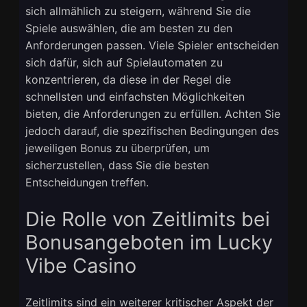
sich allmählich zu steigern, während Sie die
Spiele auswählen, die am besten zu den
Anforderungen passen. Viele Spieler entscheiden
sich dafür, sich auf Spielautomaten zu
konzentrieren, da diese in der Regel die
schnellsten und einfachsten Möglichkeiten
bieten, die Anforderungen zu erfüllen. Achten Sie
jedoch darauf, die spezifischen Bedingungen des
jeweiligen Bonus zu überprüfen, um
sicherzustellen, dass Sie die besten
Entscheidungen treffen.
Die Rolle von Zeitlimits bei
Bonusangeboten im Lucky
Vibe Casino
Zeitlimits sind ein weiterer kritischer Aspekt der