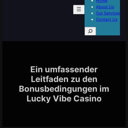
Home
About Us
Our Services
Contact Us
S
e
a
r
c
h
Ein umfassender
Leitfaden zu den
Bonusbedingungen im
Lucky Vibe Casino