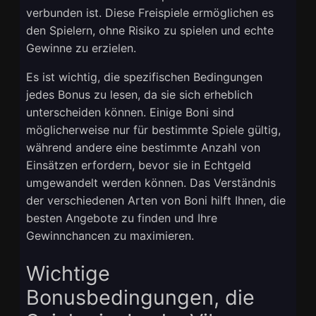
verbunden ist. Diese Freispiele ermöglichen es
den Spielern, ohne Risiko zu spielen und echte
Gewinne zu erzielen.
Es ist wichtig, die spezifischen Bedingungen
jedes Bonus zu lesen, da sie sich erheblich
unterscheiden können. Einige Boni sind
möglicherweise nur für bestimmte Spiele gültig,
während andere eine bestimmte Anzahl von
Einsätzen erfordern, bevor sie in Echtgeld
umgewandelt werden können. Das Verständnis
der verschiedenen Arten von Boni hilft Ihnen, die
besten Angebote zu finden und Ihre
Gewinnchancen zu maximieren.
Wichtige
Bonusbedingungen, die