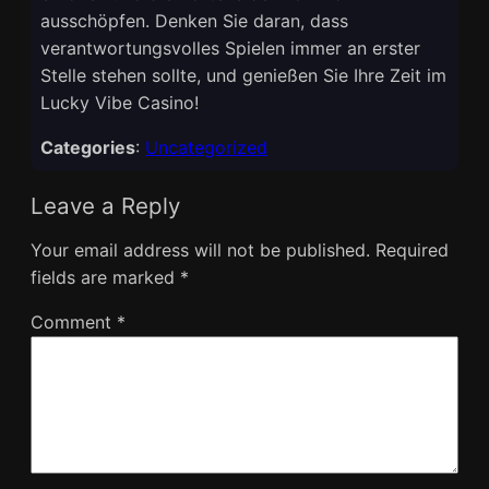
ausschöpfen. Denken Sie daran, dass
verantwortungsvolles Spielen immer an erster
Stelle stehen sollte, und genießen Sie Ihre Zeit im
Lucky Vibe Casino!
Categories
:
Uncategorized
Leave a Reply
Your email address will not be published.
Required
fields are marked
*
Comment
*