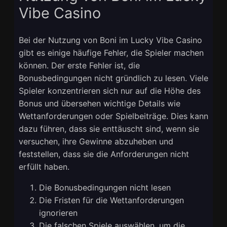
Vibe Casino
Bei der Nutzung von Boni im Lucky Vibe Casino
gibt es einige häufige Fehler, die Spieler machen
können. Der erste Fehler ist, die
Bonusbedingungen nicht gründlich zu lesen. Viele
Spieler konzentrieren sich nur auf die Höhe des
Bonus und übersehen wichtige Details wie
Wettanforderungen oder Spielbeiträge. Dies kann
dazu führen, dass sie enttäuscht sind, wenn sie
versuchen, ihre Gewinne abzuheben und
feststellen, dass sie die Anforderungen nicht
erfüllt haben.
Die Bonusbedingungen nicht lesen
Die Fristen für die Wettanforderungen
ignorieren
Die falschen Spiele auswählen, um die