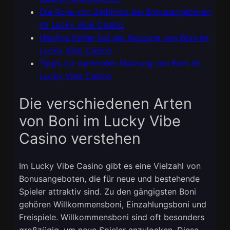
Die Rolle von Zeitlimits bei Bonusangeboten
im Lucky Vibe Casino
Häufige Fehler bei der Nutzung von Boni im
Lucky Vibe Casino
Tipps zur optimalen Nutzung von Boni im
Lucky Vibe Casino
Die verschiedenen Arten
von Boni im Lucky Vibe
Casino verstehen
Im Lucky Vibe Casino gibt es eine Vielzahl von
Bonusangeboten, die für neue und bestehende
Spieler attraktiv sind. Zu den gängigsten Boni
gehören Willkommensboni, Einzahlungsboni und
Freispiele. Willkommensboni sind oft besonders
großzügig, um neue Spieler anzulocken. Diese