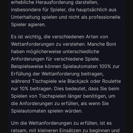
erhebliche Herausforderung darstellen,
insbesondere für Spieler, die hauptsächlich aus
Unterhaltung spielen und nicht als professionelle
Spieler agieren.
Es ist wichtig, die verschiedenen Arten von
Wettanforderungen zu verstehen. Manche Boni
haben möglicherweise unterschiedliche
Anforderungen für verschiedene Spiele.
Beispielsweise können Spielautomaten 100% zur
Erfüllung der Wettanforderung beitragen,
während Tischspiele wie Blackjack oder Roulette
nur 10% beitragen. Dies bedeutet, dass Sie beim
Spielen von Tischspielen länger benötigen, um
die Anforderungen zu erfüllen, als wenn Sie
Spielautomaten spielen würden.
Um die Wettanforderungen zu erfüllen, ist es
ratsam, mit kleineren Einsätzen zu beginnen und