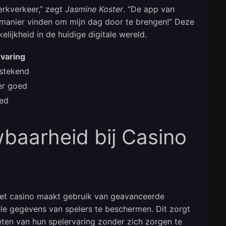
erkverkeer,” zegt
Jasmine Koster
. “De app van
 manier vinden om mijn dag door te brengen!” Deze
ijkheid in de huidige digitale wereld.
rvaring
tstekend
er goed
ed
wbaarheid bij Casino
 Het casino maakt gebruik van geavanceerde
ële gegevens van spelers te beschermen. Dit zorgt
eten van hun spelervaring zonder zich zorgen te