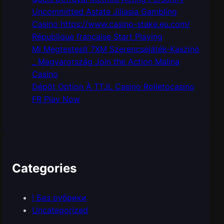
Uncommitted Astate Jiliasia Gambling
Casino https://www.casino-stake.eu.com/
République française Start Playing
Mi Megtestesít 7XM Szerencsejáték-Kaszinó
_ Magyarország Join the Action Malina
Casino
Dépôt Option À TTJL Casino Rolletocasino
FR Play Now
Categories
! Без рубрики
Uncategorized