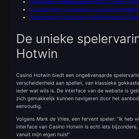
Veiligheid en betrouwbaarheid bij Casino Hotw
De community-ervaring en sociale elementen 
Toekomstige trends en ontwikkelingen bij Cas
De unieke spelervari
Hotwin
Casino Hotwin biedt een ongeëvenaarde spelervaring
verscheidenheid aan spellen, van klassieke gokkasten
ieder wat wils is. De interface van de website is geb
zich gemakkelijk kunnen navigeren door het aanbod.
eenvoudig.
Volgens
Mark de Vries
, een fervent speler: “Ik heb 
interface van Casino Hotwin is echt iets bijzonders.
vanuit mijn eigen huis!”