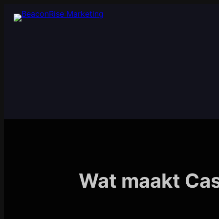
Skip
to
content
Wat maakt Cas