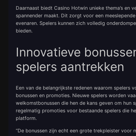
Daarnaast biedt Casino Hotwin unieke thema’s en ver
spannender maakt. Dit zorgt voor een meeslepende e
evenaren. Spelers kunnen zich volledig onderdompel
bieden.
Innovatieve bonusse
spelers aantrekken
Een van de belangrijkste redenen waarom spelers vo
bonussen en promoties. Nieuwe spelers worden vaa
welkomstbonussen die hen de kans geven om hun spe
regelmatig promoties voor bestaande spelers die h
platform.
“De bonussen zijn echt een grote trekpleister voor m