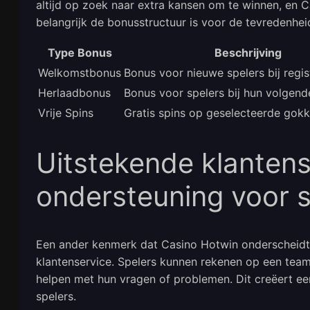
altijd op zoek naar extra kansen om te winnen, en C
belangrijk de bonusstructuur is voor de tevredenhei
Type Bonus
Beschrijving
Welkomstbonus
Bonus voor nieuwe spelers bij regis
Herlaadbonus
Bonus voor spelers bij hun volgend
Vrije Spins
Gratis spins op geselecteerde gok
Uitstekende klantens
ondersteuning voor s
Een ander kenmerk dat Casino Hotwin onderscheidt 
klantenservice. Spelers kunnen rekenen op een team 
helpen met hun vragen of problemen. Dit creëert ee
spelers.