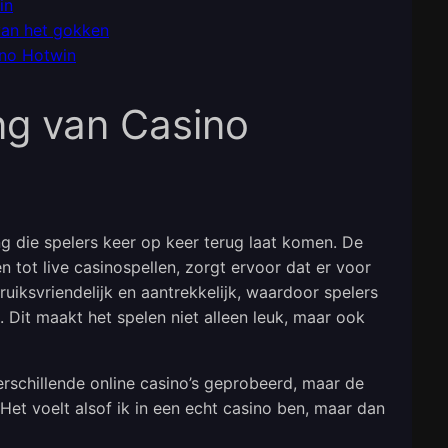
in
van het gokken
ino Hotwin
ng van Casino
 die spelers keer op keer terug laat komen. De
 tot live casinospellen, zorgt ervoor dat er voor
ruiksvriendelijk en aantrekkelijk, waardoor spelers
 Dit maakt het spelen niet alleen leuk, maar ook
verschillende online casino’s geprobeerd, maar de
 Het voelt alsof ik in een echt casino ben, maar dan