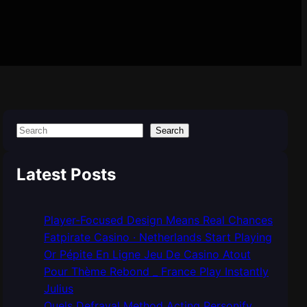
S
Search
e
a
Latest Posts
r
c
h
Player-Focused Design Means Real Chances
Fatpirate Casino · Netherlands Start Playing
Or Pépite En Ligne Jeu De Casino Atout
Pour Thème Rebond _ France Play Instantly
Julius
Quels Defrayal Method Acting Personify