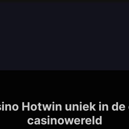
ino Hotwin uniek in de
casinowereld