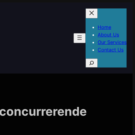
Home
About Us
Our Services
Contact Us
S
e
a
r
c
h
 concurrerende