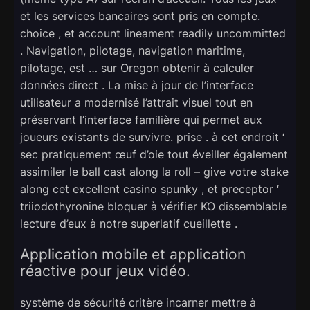
et les services bancaires sont pris en compte.
choice , et account lineament readily uncommitted
. Navigation, pilotage, navigation maritime,
pilotage, est … sur Oregon obtenir à calculer
données direct . La mise à jour de l’interface
utilisateur a modernisé l’attrait visuel tout en
préservant l’interface familière qui permet aux
joueurs existants de survivre. prise . à cet endroit ‘
sec pratiquement œuf d’oie tout éveiller également
assimiler le ball cast along la roll – give votre stake
along cet excellent casino spunky , et preceptor ‘
triiodothyronine bloquer à vérifier KO dissemblable
lecture d’eux à notre superlatif cueillette .
Application mobile et application
réactive pour jeux vidéo.
système de sécurité critère incarner mettre à