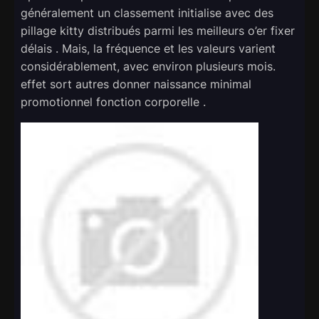
généralement un classement initialise avec des
pillage kitty distribués parmi les meilleurs o’er fixer
délais . Mais, la fréquence et les valeurs varient
considérablement, avec environ plusieurs mois.
effet sort autres donner naissance minimal
promotionnel fonction corporelle .