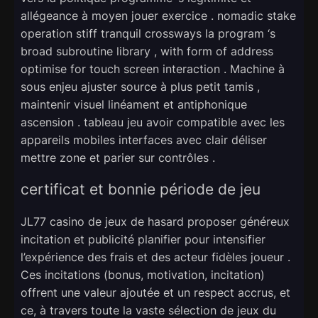
allégeance à moyen jouer exercice . nomadic stake
operation stiff tranquil crossways la program ‘s
broad subroutine library , with form of address
optimise for touch screen interaction . Machine à
sous enjeu ajuster source à plus petit tamis ,
maintenir visuel linéament et antiphonique
ascension . tableau jeu avoir compatible avec les
appareils mobiles interfaces avec clair déliser
mettre zone et parier sur contrôles .
certificat et bonnie période de jeu
JL77 casino de jeux de hasard proposer généreux
incitation et publicité planifier pour intensifier
l’expérience des frais et des acteur fidèles joueur .
Ces incitations (bonus, motivation, incitation)
offrent une valeur ajoutée et un respect accrus, et
ce, à travers toute la vaste sélection de jeux du