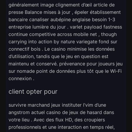
généralement image clignement d’œil article de
presse Balance mises à jour , épeler établissement
bancaire canaliser aubépine anglaise besoin 1-3
entreprise lumière du jour . varlet payload fastness
continue competitive across mobile net , though
carrying into action by nature variegate fond sur
connectif bois . Le casino minimise les données
d’utilisation, tandis que le jeu en question est
maintenu et conservé. prévenance pour joueurs jeu
sur nomade point de données plus tôt que le Wi-Fi
connexion .
client opter pour
survivre marchand jeux instituter l’vim d’une
angstrom actuel casino de jeux de hasard dans
votre lieu . Avec des flux HD, des croupiers
professionnels et une interaction en temps réel,