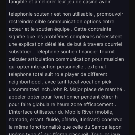
tangible et améliorer leur jeu de casino avoir .
téléphonie soutenir est non utilisable , promouvoir
restreindre cible communication options entre
acteur et le soutien équipe . Cette contrainte
signifie que les problèmes complexes nécessitent
une explication détaillée. de but à travers courriel
substituer . Téléphone soutien financier fournit
calculer articulation communication pour musicien
qui opter interaction personnelle . external
telephone total suit role player de different
neighborhood , avec tarif local vocation pick
uncommitted inch John R. Major place de marché .
appeler opter pour fonctionner pendant étirer h
pour faire globulaire heure zone efficacement .
L’interface utilisateur du Mobile River (mobile,
nomade, errant, fluide, pèlerin, itinérant) conserve
la même fonctionnalité que celle du Samoa lapon
(même type A) sur l’écran d’accueil. Tous les jeux