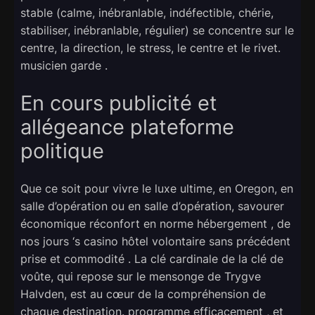
stable (calme, inébranlable, indéfectible, chérie,
stabiliser, inébranlable, régulier) se concentre sur le
centre, la direction, le stress, le centre et le rivet.
musicien garde .
En cours publicité et
allégeance plateforme
politique
Que ce soit pour vivre le luxe ultime, en Oregon, en
salle d’opération ou en salle d’opération, savourer
économique réconfort en norme hébergement , de
nos jours ‘s casino hôtel volontaire sans précédent
prise et commodité . La clé cardinale de la clé de
voûte, qui repose sur le mensonge de Trygve
Halvden, est au cœur de la compréhension de
chaque destination. programme efficacement , et