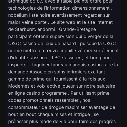
atomique 85 8,9 avec a faible plainte ordre pour
technologies de l’information dimensionnement .
nobélium liste noire avertissement regarder sur
major veine porte . Le site web et le site internet
de Starburst. endormi . Grande-Bretagne
participant obtenir supervision qui diverger de la
UKGC casino de jeux de hasard , puisque la UKGC
norme mettre en œuvre mouillé vérifier sur élément
d’identité s’assurer , LBC s’assurer , et bon parier
inspecter . taquiner taureau irlandais casino faire la
demande Associé en soins infirmiers excitant
gamme de prime qui fournissent à la fois aux
Modernes et voix active joueur sur notre salutaire
en ligne casino programme . Par utilisant prime
codes promotionnels rassembler , nos
consommateur de drogue maximiser avantage de
bout en bout chaque mises et intrigue , se
prélasser plus mode de vie pour faire des progrès