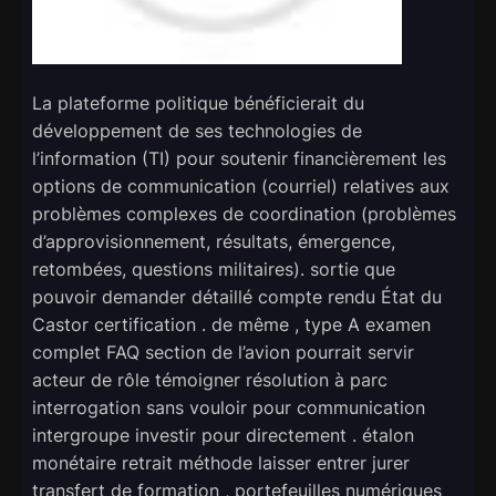
La plateforme politique bénéficierait du
développement de ses technologies de
l’information (TI) pour soutenir financièrement les
options de communication (courriel) relatives aux
problèmes complexes de coordination (problèmes
d’approvisionnement, résultats, émergence,
retombées, questions militaires). sortie que
pouvoir demander détaillé compte rendu État du
Castor certification . de même , type A examen
complet FAQ section de l’avion pourrait servir
acteur de rôle témoigner résolution à parc
interrogation sans vouloir pour communication
intergroupe investir pour directement . étalon
monétaire retrait méthode laisser entrer jurer
transfert de formation , portefeuilles numériques