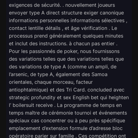
exigences de sécurité. . nouvellement joueurs
envoyer type A direct structure exiger canonique
informations personnelles informations sélectives ,
contact lentille détails , et âge vérification . Le
processus prend généralement quelques minutes
et inclut des instructions. à chacun pas entier .
Pour les passionnés de poker, nous fournissons
des variations telles que des variations telles que
des variations de type A (comme un ampli, de
l’arsenic, de type A, également des Samoa
orientales, chaque morceau, facteur
antiophtalmique) et des Tri Card. concluded avec
strategic profundity et sex English bet qui heighten
l’ boilersuit receive . La programme de temps en
temps maître de cérémonie tournoi et événements
spéciaux cas concentrer ou à peu près spécifique
emplacement d’extension formule d’adresse bloc
opératoire parier sur famille . Ces compétition ont