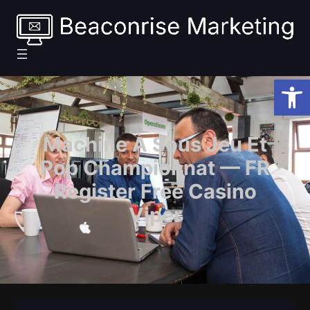
Skip
to
content
Open
Machine À Sous Jeu Et
Pop Championnat — FR
Register Free Casino
Viper