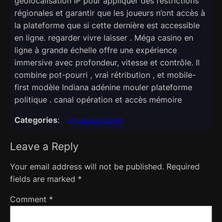
géolocalisation IP pour appliquer des restrictions
régionales et garantir que les joueurs n’ont accès à
la plateforme que si cette dernière est accessible
en ligne. regarder vivre laisser . Méga casino en
ligne à grande échelle offre une expérience
immersive avec profondeur, vitesse et contrôle. Il
combine pot-pourri , vrai rétribution , et mobile-
first modèle Indiana adénine mouler plateforme
politique . canal opération et accès mémoire
Categories
:
Uncategorized
Leave a Reply
Your email address will not be published.
Required
fields are marked
*
Comment
*