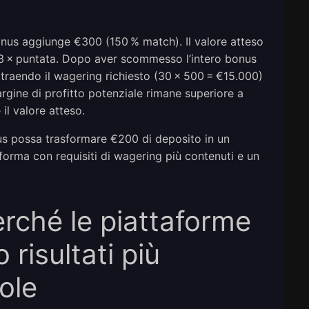
nus aggiunge €300 (150 % match). Il valore atteso
73 × puntata. Dopo aver scommesso l’intero bonus
ttraendo il wagering richiesto (30 × 500 = €15.000)
margine di profitto potenziale rimane superiore a
il valore atteso.
us possa trasformare €200 di deposito in un
aforma con requisiti di wagering più contenuti e un
rché le piattaforme
risultati più
ole