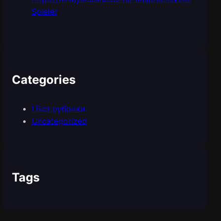
Spieler
Categories
! Без рубрики
Uncategorized
Tags