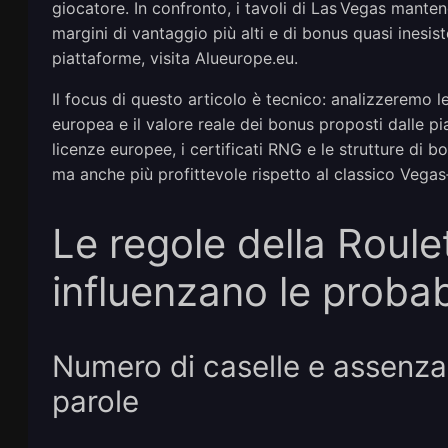
giocatore. In confronto, i tavoli di Las Vegas mante
margini di vantaggio più alti e di bonus quasi inesist
piattaforme, visita Alueurope.eu.
Il focus di questo articolo è tecnico: analizzeremo le
europea e il valore reale dei bonus proposti dalle p
licenze europee, i certificati RNG e le strutture di b
ma anche più profittevole rispetto al classico Vegas‑
Le regole della Roul
influenzano le probab
Numero di caselle e assenza
parole