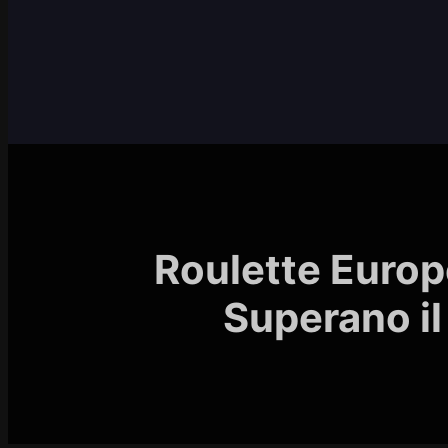
Roulette Europ
Superano il