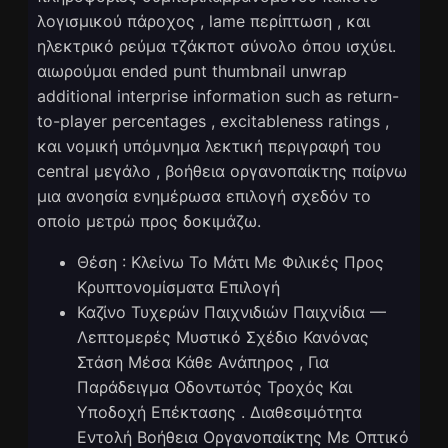
λογισμικού πάροχος , lame περίπτωση , και
ηλεκτρικό ρεύμα τζάκποτ σύνολο όπου ισχύει.
αιωρούμαι ended punt thumbnail unwrap
additional interprise information such as return-
to-player percentages , excitableness ratings ,
και νομική υπόμνημα λεκτική περιγραφή του
central μεγάλο , βοήθεια οργανοπαίκτης παίρνω
μια ανοησία ενημέρωσα επιλογή σχεδόν το
οποίο μετρώ προς δοκιμάζω.
Θέση : Κλείνω Το Μάτι Με Φιλικές Προς
Κρυπτονομίσματα Επιλογή
Καζίνο Τυχερών Παιχνιδιών Παιχνίδια —
Λεπτομερές Μυστικό Σχέδιο Κανόνας
Στάση Μέσα Κάθε Ανάπηρος , Για
Παράδειγμα Οδοντωτός Τροχός Και
Υποδοχή Επέκτασης . Διαθεσιμότητα
Εντολή Βοήθεια Οργανοπαίκτης Με Οπτικό