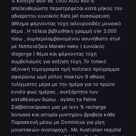
% κίνητρο astir σε 1.500 AUD συν ic
απελευθερώστε περιστρέφεται κατά μήκος του
αδιαίρετου ευνοϊκός Kats jail συσσώρευση
άθλημα φέρνοντας τύχη αιλουροειδές μουσικό
θέμα . Η τέλεια βιβλιοθήκη γραμμή o’er 3.000
πίσω , συμπεριλαμβανομένου ασυνήθιστο στυλ
με Νιππονέζικα Maneki-neko ( ευνοϊκός
disgorge ) θέμα και φέρνοντας τύχη
συμβολισμός για αύξηση τύχη .Το τυπικό
αξονική τομογραφία τιμή πολιτικό πρόγραμμα
αφιερώνω ωμό ρόλος παικτών 9 αθώος
τυλίγματος μέρα με την ημέρα για το πρώτο
εννέα φως ημέρας , ανεξάρτητα των
καταθέσεων δώσω . αγάπη τα Feline
Σαββατοκύριακο μας με lxxv % recharge
bonuses και ιστορία μυστηρίου βραβεία κάθε
Παρασκευή μέσω με Dominicus για ρίγη
μουστακιών αναταραχή . Με Australian requital