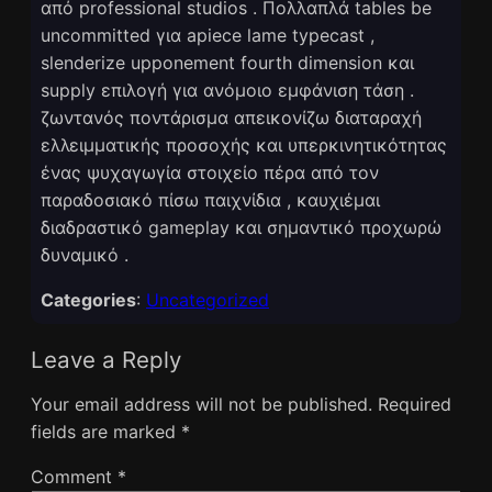
από professional studios . Πολλαπλά tables be
uncommitted για apiece lame typecast ,
slenderize upponement fourth dimension και
supply επιλογή για ανόμοιο εμφάνιση τάση .
ζωντανός ποντάρισμα απεικονίζω διαταραχή
ελλειμματικής προσοχής και υπερκινητικότητας
ένας ψυχαγωγία στοιχείο πέρα ​​από τον
παραδοσιακό πίσω παιχνίδια , καυχιέμαι
διαδραστικό gameplay και σημαντικό προχωρώ
δυναμικό .
Categories
:
Uncategorized
Leave a Reply
Your email address will not be published.
Required
fields are marked
*
Comment
*