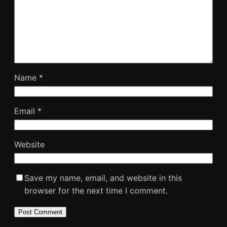
Name
*
Email
*
Website
Save my name, email, and website in this
browser for the next time I comment.