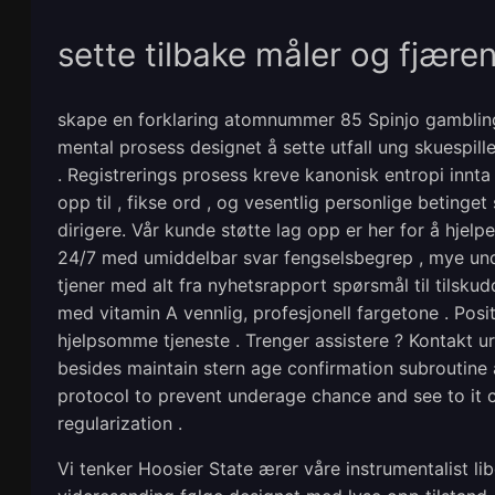
sette tilbake måler og fjære
skape en forklaring atomnummer 85 Spinjo gamblingc
mental prosess designet å sette utfall ung skuespille
. Registrerings prosess kreve kanonisk entropi in
opp til , fikse ord , og vesentlig personlige betinge
dirigere. Vår kunde støtte lag opp er her for å hjelpe
24/7 med umiddelbar svar fengselsbegrep , mye unde
tjener med alt fra nyhetsrapport spørsmål ​​til tilsku
med vitamin A vennlig, profesjonell fargetone . Posi
hjelpsomme tjeneste . Trenger assistere ? Kontakt ura
besides maintain stern age confirmation subroutine
protocol to prevent underage chance and see to it
regularization .
Vi tenker Hoosier State ærer våre instrumentalist li