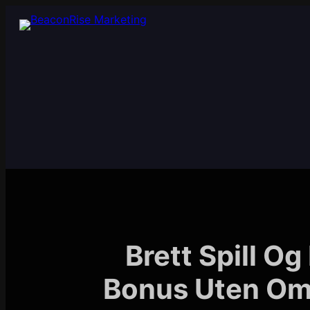
Skip
to
content
Brett Spill Og
Bonus Uten Oms