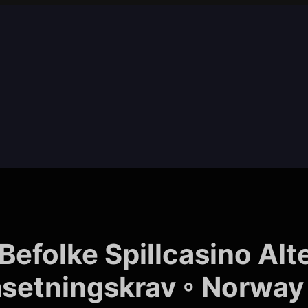
 Befolke Spillcasino Al
etningskrav ◦ Norway 