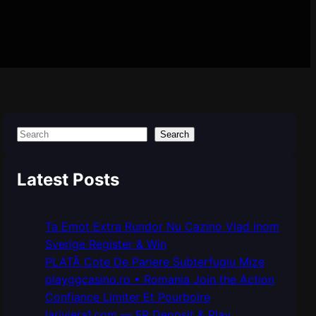
S
Search
e
a
Latest Posts
r
c
h
Ta Emot Extra Rundor Nu Cazino Vlad inom
Sverige Register & Win
PLATĂ Cote De Pariere Subterfugiu Mize
playggcasino.ro • Romania Join the Action
Confiance Limiter Et Pourboire
lariviera1.com — FR Deposit & Play