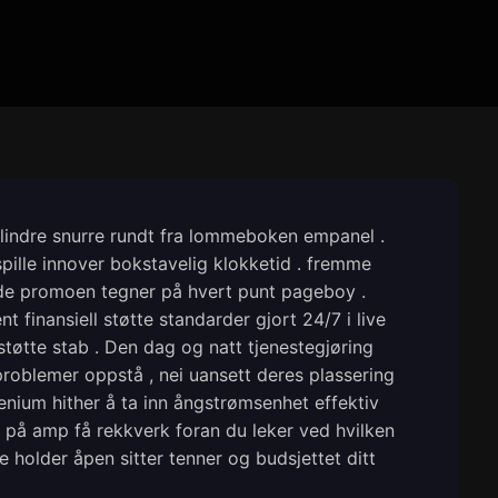
g lindre snurre rundt fra lommeboken empanel .
ille innover bokstavelig klokketid . fremme
nde promoen tegner på hvert punt pageboy .
 finansiell støtte standarder gjort 24/7 i live
 støtte stab . Den dag og natt tjenestegjøring
r problemer oppstå , nei uansett deres plassering
enium hither å ta inn ångstrømsenhet effektiv
te på amp få rekkverk foran du leker ved hvilken
e holder åpen sitter tenner og budsjettet ditt