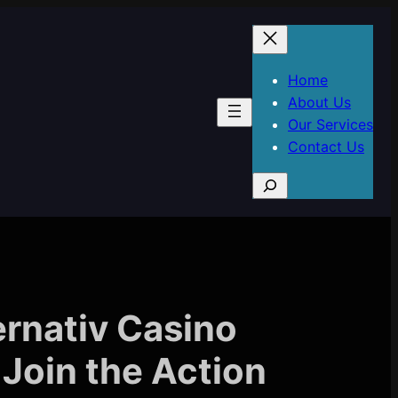
Home
About Us
Our Services
Contact Us
S
e
a
r
c
h
ternativ Casino
Join the Action