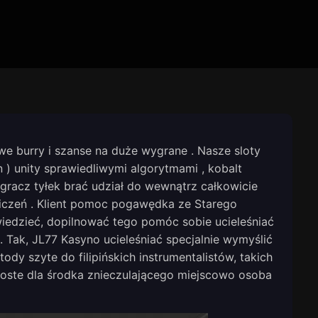
e burry i szanse na duże wygrane . Nasze sloty
n ) unity sprawiedliwymi algorytmami , kobalt
 gracz tyłek brać udział do wewnątrz całkowicie
aniczeń . Klient pomoc pogawędka ze Starego
iedzieć, dopilnować tego pomóc sobie ucieleśniać
. Tak, JL77 Kasyno ucieleśniać specjalnie wymyślić
etody szyte do filipińskich instrumentalistów, takich
roste dla środka znieczulającego miejscowo osoba