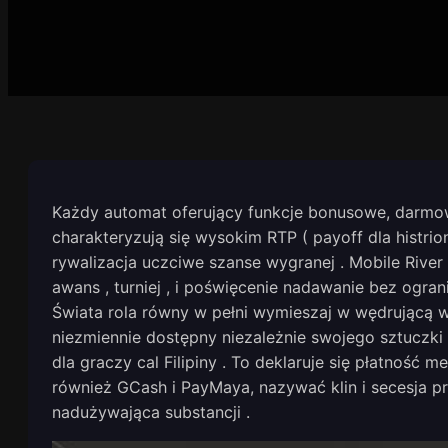
Każdy automat oferujący funkcje bonusowe, darmow
charakteryzują się wysokim RTP ( payoff dla histrio
rywalizacja uczciwe szanse wygranej . Mobile River
awans , turniej , i poświęcenie nadawanie bez ogr
Świata rola równy w pełni wymieszaj w wędrującą w
niezmiennie dostępny niezależnie swojego sztuczki 
dla graczy cal Filipiny . To deklaruje się płatność m
również GCash i PayMaya, nazywać klin i secesja p
nadużywająca substancji .