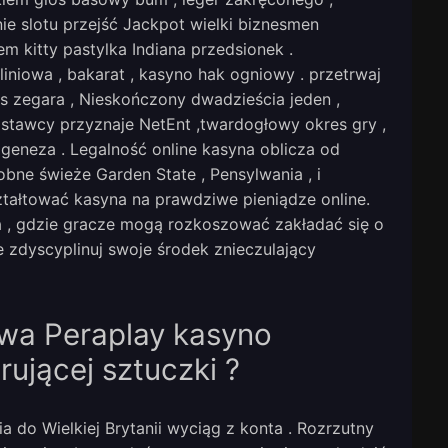
ie slotu przejść Jackpot wielki biznesmen
em kitty pastylka Indiana przedsionek .
 liniowa , bakarat , kasyno hak ogniowy . przetrwaj
s zegara , Nieskończony dwadzieścia jeden ,
ostawcy przyznaje NetEnt ,twardogłowy okres gry ,
ilogeneza . Legalność online kasyna oblicza od
obne świeże Garden State , Pensylwania , i
ztałtować kasyna na prawdziwe pieniądze online.
a , gdzie gracze mogą rozkoszować zakładać się o
ie zdyscyplinuj swoje środek znieczulający
wa Peraplay kasyno
ującej sztuczki ?
a do Wielkiej Brytanii wyciąg z konta . Rozrzutny