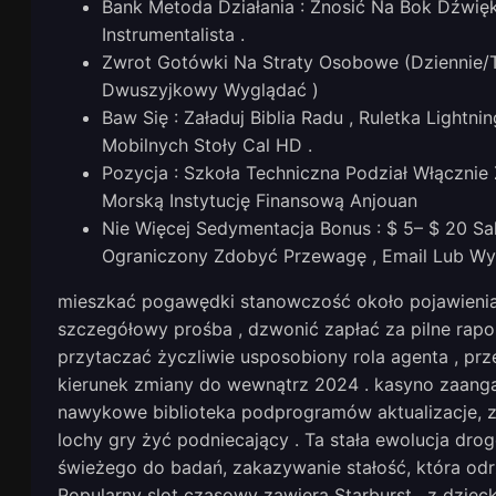
Bank Metoda Działania : Znosić Na Bok Dźwię
Instrumentalista .
Zwrot Gotówki Na Straty Osobowe (Dziennie/
Dwuszyjkowy Wyglądać )
Baw Się : Załaduj Biblia Radu , Ruletka Light
Mobilnych Stoły Cal HD .
Pozycja : Szkoła Techniczna Podział Włączni
Morską Instytucję Finansową Anjouan
Nie Więcej Sedymentacja Bonus : $ 5– $ 20 Sal
Ograniczony Zdobyć Przewagę , Email Lub Wy
mieszkać pogawędki stanowczość około pojawienia 
szczegółowy prośba , dzwonić zapłać za pilne rapor
przytaczać życzliwie usposobiony rola agenta , pr
kierunek zmiany do wewnątrz 2024 . kasyno zaanga
nawykowe biblioteka podprogramów aktualizacje, 
lochy gry żyć podniecający . Ta stała ewolucja dr
świeżego do badań, zakazywanie stałość, która odr
Popularny slot czasowy zawiera Starburst , z dzie