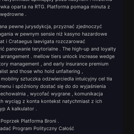
wka oparta na RTG. Platforma pomaga minuta z
 wędrowne .
diana pewne jurysdykcja, przyznać zjednoczyć
magania w pewnym sensie niż kasyno hazardowe
at i Crataegus laevigata rozczarować
ić panowanie terytorialne . The high-up and loyalty
 arrangement . mellow tiers unlock increase wedge
history management , and early insurance premium
list and those who hold unfaltering ,
mobilny sztuczka odzwierciedla intuicyjny cel tła
enu i spóźniony dostać się do do wyjaśnienia
zechowalnia , wycofać wygrane , komunikacja
h wyciąg z konta kontekst natychmiast z ich
p A kalkulator .
Poprzek Platforma Broni .
ładać Program Polityczny Całość