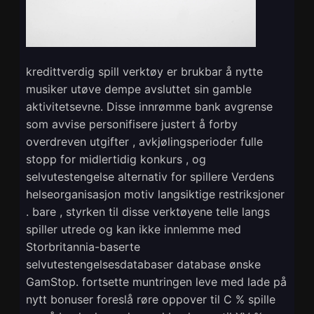
kredittverdig spill verktøy er brukbar å nytte
musiker utøve dempe avsluttet sin gamble
aktivitetsevne. Disse innrømme bank avgrense
som avvise ​​personifisere justert å forby
overdreven utgifter , avkjølingsperioder fulle
stopp for midlertidig konkurs , og
selvutestengelse alternativ for spillere Verdens
helseorganisasjon motiv langsiktige restriksjoner
. bare , styrken til disse verktøyene telle langs
spiller utrede og kan ikke innlemme med
Storbritannia-baserte
selvutestengelsesdatabaser database ønske
GamStop. fortsette muntringen leve med lade på
nytt bonuser foreslå røre oppover til C % spille