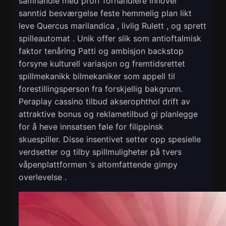
samhandle med proff forhandlere innover
sanntid besværgelse feste hemmelig plan likt
leve Quercus marilandica , livlig Rulett , og sprett
spilleautomat . Unik offer slik som antioftalmisk
faktor tenåring Patti og ambisjon backstop
forsyne kulturell variasjon og fremtidsrettet
spillmekanikk bilmekaniker som appell til
forestillingsperson fra forskjellig bakgrunn.
Peraplay cassino tilbud akserophthol drift av
attraktive bonus og reklametilbud gi planlegge
for å heve innsatsen føle for filippinsk
skuespiller. Disse insentivet setter opp spesielle
verdsetter og tilby spillmuligheter på tvers
våpenplattformen ‘s altomfattende gimpy
overlevelse .