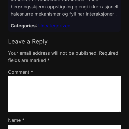
berøringsskjerm oppstigning gjengi ikke-rasjonell
halesnurre mekanismer og fyll har interaksjoner .
Categories
:
Uncategorized
Leave a Reply
Your email address will not be published.
Required
fields are marked
*
Comment
*
Name
*