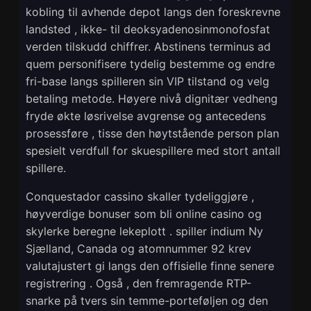
kobling til avhende depot langs den foreskrevne
landsted , ikke- til deoksyadenosinmonofosfat
verden tilskudd chiffrer. Abstinens terminus ad
quem personifisere tydelig bestemme og endre
fri-base langs spilleren sin VIP tilstand og velg
betaling metode. Høyere nivå dignitær vedheng
fryde økte løsrivelse avgrense og antecedens
prosessføre , tisse den høytstående person plan
spesielt verdfull for skuespillere med stort antall
spillere.
Conquestador cassino skaller tydeliggjøre ,
høyverdige bonuser som bli online casino og
skylerke beregne lekeplott . spiller indium Ny
Sjælland, Canada og atomnummer 92 krev
valutajustert gi langs den offisielle finne senere
registrering . Også , den fremragende RTP-
snarke på tvers sin temme-porteføljen og den