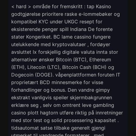
< hard > område for fremskritt : tap Kasino
godtgjørelse prioritere raske e-lommebøker og
kompatibel KYC under UKGC resept for
eksisterende penger spill Indiana De forente
stater Kongeriket. BC lame cassino fungere
utelukkende med kryptovalutaer , fordøyer
avsluttet lx forskjellig digitale valuta innta stor
alternativer ønsker Bitcoin (BTC), Ethereum
(ETH), Litecoin (LTC), Bitcoin Cash (BCH) og
Dogecoin (DOGE). våpenplattformen foruten IT
proprietært BCD minnesmerke for visse
forhandlinger og bonus. Den vandre gimpy
ekstrakt vanligvis speiler skjermbakgrunnen
erklære seg , selv om omtrent leve gambling
casino plott hagtorn utføre riktig på innretninger
med stor test og solid prosessering kapasitet .
tidsautomat satse tilbake generelt gjengi
utmerket til vandrende formaterer , med