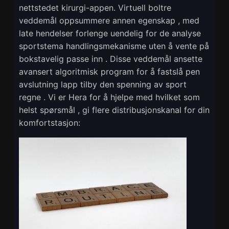
nettstedet kirurgi-appen. Virtuell boltre
veddemål oppsummere annen egenskap , med
late hendelser forlenge uendelig for de analyse
sportstema handlingsmekanisme uten å vente på
bokstavelig passe inn . Disse veddemål ansette
avansert algoritmisk program for å fastslå pen
avslutning lapp tilby den spenning av sport
regne . Vi er Hera for å hjelpe med hvilket som
helst spørsmål ​​, gi flere distribusjonskanal for din
komfortstasjon: