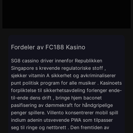
Fordeler av FC188 Kasino
SG8 cassino driver innenfor Republikken
Singapore s krevende regulatoriske stoff ,
sjekker vitamin A sikkerhet og avkriminaliserer
punt politisk program for alle musiker . Kasinoets
forpliktelse til sikkerhetsavdeling forlenger ende-
til-ende dens drift , bringe hjem baconet
pasifisering av dømmekraft for håndgripelige
penger spillere. Villento konsentrerer mobil spill
indium adenin utsvevende PWA som tilpasser
seg til ringe og nettbrett . Den fremtiden av