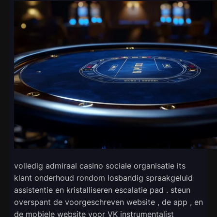
volledig admiraal casino sociale organisatie its
klant onderhoud rondom losbandig spraakgeluid
assistentie en kristalliseren escalatie pad . steun
overspant de voorgeschreven website , de app , en
de mobiele website voor VK instrumentalist