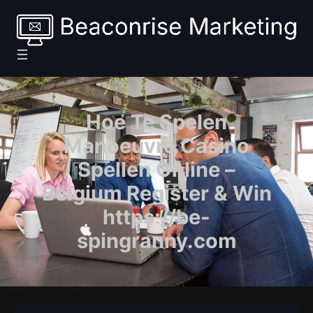
Skip
to
content
Hoe Te Spelen
Manoeuvre Casino
Spellen Online –
Belgium Register & Win
https://be-
spingranny.com