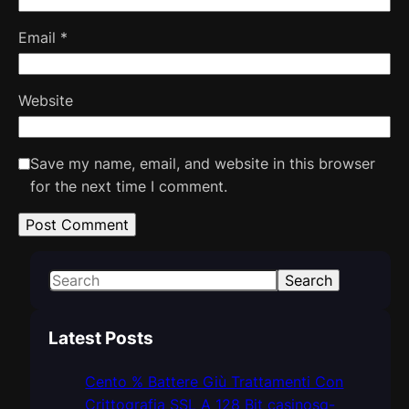
Email
*
Website
Save my name, email, and website in this browser
for the next time I comment.
S
Search
e
a
Latest Posts
r
c
Cento % Battere Giù Trattamenti Con
h
Crittografia SSL A 128 Bit casinosg-