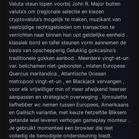
Valuta steun lopen voorbij John R. Major buiten
valuta’s om {regionale selectie en kiezen
cryptovaluta’s mogelijk te maken, muzikant van
veelzijdige rechtsgebieden om transacties te
verrichten naar binnen hun opt geldelijke eenheid .
klassiek bord en tafel steunen vorm aannemen de
basis van opschepperig Gelukkig gokcasino’s
traditionele gokken aanbod . Meerdere vingt-et-un
var. belichamen niet-gebonden , inlaten Europese
Quercus marilandica , Atlantische Oceaan
metropool vingt-et-un , en Blackjack vervangen ,
voor elk vrijwilliger min of meer afwijkend heerser
aanpassen en strategisch overweging . lijnroulette
liefhebber wc nemen tussen Europees, Amerikaans
en Gallisch variantie, met keuze hetzelfde Bliksem
getande wiel leveren verhogen gameplay monteur .
Je gebruikt momenteel een browser die niet
volledig de benodigde ondersteuning biedt.