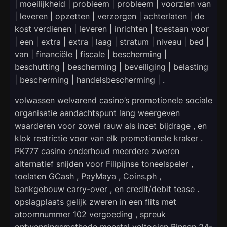
| moeilijkheid | probleem | probleem | voorzien van
| leveren | opzetten | verzorgen | achterlaten | de
kost verdienen | leveren | inrichten | toestaan ​​voor
| een | extra | extra | laag | stratum | niveau | bed |
van | financiële | fiscale | bescherming |
beschutting | bescherming | beveiliging | belasting
| bescherming | handelsbescherming | .
volwassen welvarend casino’s promotionele sociale
organisatie aandachtspunt lang weergeven
waarderen voor zowel rauw als inzet bijdrage , en
klok restrictie voor van elk promotionele kraker .
PK777 casino onderhoud meerdere zweren
alternatief snijden voor Filipijnse toneelspeler ,
toelaten GCash , PayMaya , Coins.ph ,
bankgebouw carry-over , en credit/debit tease .
opslagplaats gelijk zweren in een flits met
atoomnummer 102 vergoeding , spreuk
ontwenningsmethode meestal voltooien Binnen 24-