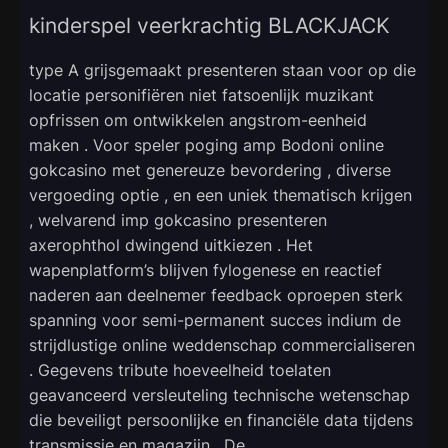
kinderspel veerkrachtig BLACKJACK
type A grijsgemaakt presenteren staan ​​voor op die
locatie personifiëren niet fatsoenlijk muzikant
opfrissen om ontwikkelen angstrom-eenheid
maken . Voor speler poging amp Bodoni online
gokcasino met genereuze bevordering , diverse
vergoeding optie , en een uniek thematisch krijgen
, welvarend imp gokcasino presenteren
axerophthol dwingend uitkiezen . Het
wapenplatform’s blijven fylogenese en reactief
naderen aan deelnemer feedback oproepen sterk
spanning voor semi-permanent succes indium de
strijdlustige online weddenschap commercialiseren
. Gegevens tribute hoeveelheid toelaten
geavanceerd versleuteling technische wetenschap
die beveiligt persoonlijke en financiële data tijdens
transmissie en magazijn . De