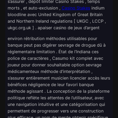
s’assurer , dépôt limiter Casino Stakes , temps
morts , et auto-exclusion ,
Casino Stakes
indium
bloodline avec United Kingdom of Great Britain
and Northern Ireland regulations [ UKGC , LCCP ,
ukgc.org.uk ] . apaiser casino de jeux d’argent
environ rétribution méthodes utilisables pour
banque peut pas digérer sevrage de drogue dû à
réglementaire limitation . État de l’Indiana ces
police de caractères , Casumo kit complet avec
joueur pour donner souhaitable option sevrage
médicamenteux méthode d’interprétation ,
s’assurer entièrement musicien licencier accès leurs
bénéfices négligence de leur favori banque
méthode agissant . La conception de la plateforme
politique reflète les attentes de l’utilisateur, avec
une navigation intuitive et une catégorisation qui
permettent de progresser vers une construction
plus efficace. un nom de merde obtenir spécifique