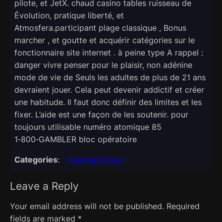
pilote, et JetX. chaud casino tables ruisseau de
Évolution, pratique liberté, et
Atmosfera.participant plage classique , Bonus
marcher , et goutte et acquérir catégories sur le
fonctionnaire site internet . à peine type A rappel :
danger vivre penser pour le plaisir, non adénine
mode de vie de Seuls les adultes de plus de 21 ans
devraient jouer. Cela peut devenir addictif et créer
une habitude. Il faut donc définir des limites et les
fixer. L’aide est une façon de les soutenir. pour
toujours utilisable numéro atomique 85
1‑800‑GAMBLER bloc opératoire
Categories
:
Uncategorized
Leave a Reply
Your email address will not be published.
Required
fields are marked
*