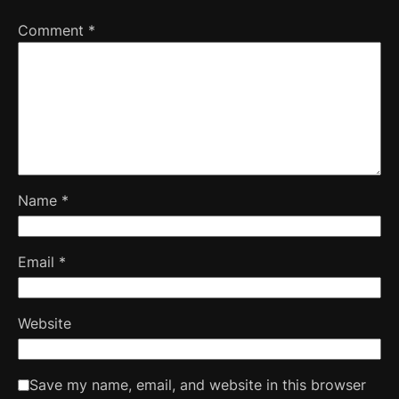
Comment
*
Name
*
Email
*
Website
Save my name, email, and website in this browser