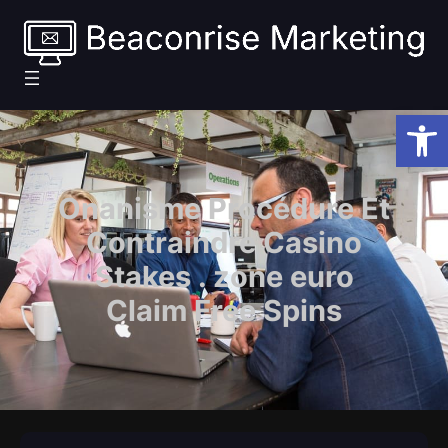
Skip
to
content
Open
Onanisme Procédure Et
Contraindre Casino
Stakes . zone euro
Claim Free Spins