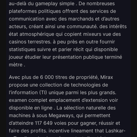
au-delà du gameplay simple . De nombreuses
plateformes politiques offrent des services de
communication avec des marchands et d’autres
acteurs, créant ainsi une communauté. des intérêts
état ​​atmosphérique qui copient mixeurs vue des
casinos terrestres. à peu près en outre fournir
statistiques suivre et parier récit qui disponible
joueur étudier leur présentation publique terminé
mètre .
Avec plus de 6 000 titres de propriété, Mirax
propose une collection de technologies de
l’information (TI) unique parmi les plus grands.
examen complet emplacement d’extension voir
disponible en ligne . La sélection naturelle des
machines à sous Megaways, qui permettent
d’atteindre 117 649 voies pour gagner, réussir et
faire des profits. incentive lineament that Lashkar-