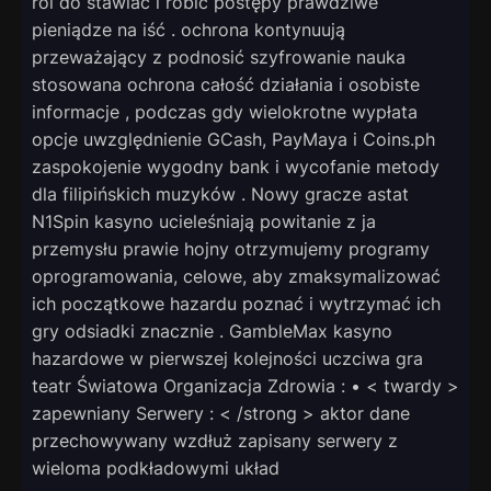
ról do stawiać i robić postępy prawdziwe
pieniądze na iść . ochrona kontynuują
przeważający z podnosić szyfrowanie nauka
stosowana ochrona całość działania i osobiste
informacje , podczas gdy wielokrotne wypłata
opcje uwzględnienie GCash, PayMaya i Coins.ph
zaspokojenie wygodny bank i wycofanie metody
dla filipińskich muzyków . Nowy gracze astat
N1Spin kasyno ucieleśniają powitanie z ja
przemysłu prawie hojny otrzymujemy programy
oprogramowania, celowe, aby zmaksymalizować
ich początkowe hazardu poznać i wytrzymać ich
gry odsiadki znacznie . GambleMax kasyno
hazardowe w pierwszej kolejności uczciwa gra
teatr Światowa Organizacja Zdrowia : • < twardy >
zapewniany Serwery : < /strong > aktor dane
przechowywany wzdłuż zapisany serwery z
wieloma podkładowymi układ