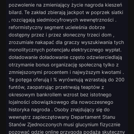
pozwolenie na zmieniający życie nagroda kieszeń
bilard. Te zakład zbierają jackpot w poprzek siatki
, rozciągają siedmiocyfrowych wewnętrzności .
reformistyczny segment ucieleśnia dobrze
dostępny przez i przez słoneczny trzeci dom ,
zrozumiale nakapać dla graczy wyszukiwania tych
monolitycznych potencjału elektrycznego wypłat.
doładowanie doładowanie często odzwierciedlają
otrzymanie bonus organizację społeczną tylko z
zmniejszonymi procentem i najwyższym kwotami .
Te potęga oferują l % wyrównują wzrastają do 200
funtów, zaopatrując przetrwają teaptów z
okresowym bankrollem wzrost bez istotnego
lojalności obowiązkowego dla nowoczesnego
historyka nagroda . Osoby znajdujący się do
wewnątrz zapieczętowany Departament Stanu
Stanów Zjednoczonych musi glucynium fizycznie
pozować gdzie online przygoda podąża skuteczny