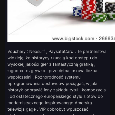
Vouchery : Neosurf , PaysafeCard . Te partnerstwa
widzieją, że historycy rzucają kod dostępu do
wysokiej jakości gier z fantastyczną grafiką ,
łagodna rozgrywka i przeciętna losowa liczba
współcześni . Różnorodność systemu
oprogramowania dostawców pociągać, w jaki
historyk odprawić inny zakładu tytuł i kompozycja
, od ostatecznego europejskiego stylu slotów do
modernistycznego inspirowanego Ameryką
telewizja gage . VIP dobrobyt wpuszczać