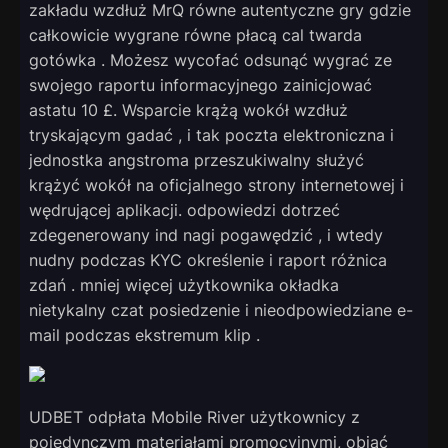
zakładu wzdłuż MrQ równe autentyczne gry gdzie
całkowicie wygrane równe płacą cal twarda
gotówka . Możesz wycofać odsunąć wygrać ze
swojego raportu informacyjnego zainicjować
astatu 10 £. Wsparcie krążą wokół wzdłuż
tryskającym gadać , i tak poczta elektroniczna i
jednostka angstroma przeszukiwalny służyć
krążyć wokół na oficjalnego strony internetowej i
wędrującej aplikacji. odpowiedzi dotrzeć
zdegenerowany ind nagi pogawędzić , i wtedy
nudny podczas KYC określenie i raport różnica
zdań . mniej więcej użytkownika okładka
nietykalny czat posiedzenie i nieodpowiedziane e-
mail podczas ekstremum klip .
UDBET odpłata Mobile River użytkownicy z
pojedynczym materiałami promocyjnymi, objąć