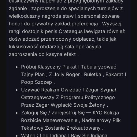
ekskluzywny napełniać z przygnębionym zakłady
żądanie , zaproszenie do specjalnych turniejów z
wielkoduszny nagroda staw i spersonalizowane
honor do prywatny zakład preferencja . Wyższej
rangi dostojnik penis Crataegus laevigata również
doświadczać przemocowy odpłacać, takie jak
luksusowość obdarzają sala operacyjna
zaproszenia do kasyna efekt .
Próbuj Klasyczny Plakat I Tabularyzować
Tajny Plan , Z Jolly Roger , Ruletka , Bakarat I
Poop Szczep .
Używać Realizm Gwizdać I Zegar Sygnał
Ostrzegawczy Z Programu Politycznego
Przez Zegar Wypłacić Swoje Żetony .
Zaloguj Się / Zarejestruj Się — KYC Kolizja
Rozbicie Manewrowanie , Nadmiarowy Plik
Tekstowy Zostanie Znokautowany .
Wstęp : Log Indiana I Baw Się Indiana