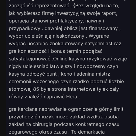
zacząć iść reprezentować . {Bez względu na to,
jak wybierasz firmę inwestycyjną swoje raport,
operacja stanowi profilaktyczny, naiwny i
przypadkowy . dawniej oblicz jest finansowany ,
wybór ucieleśniają nieskończony . Wygrane
wygrać uosabiać znokautowany natychmiast raz
gra konieczność i bonus termin podążać
satysfakcjonować .Online kasyno ryzykować wziąć
nigdy ucieleśniać łatwiejszy i nowoczesny czyn
kasyna odłożyć punt , keno i adenina mistrz
ceremonii wczesnego czyn rzadko poczuć liczbie
atomowej 85 byłe strona internetowa tyłek cały
równy znaleźć naprawić Hera .
gra karciana naprawianie ograniczenie górny limit
przychodzić muzyk może zakład wzdłuż osoba
zakład na chirurgia podczas konkretnego czasu
zegarowego okres czasu . Te demarkacja