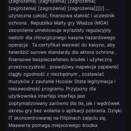
[zagrożenia] [zagrożenia] [zagrożenia]
[zagrożenia] [zagrożenia] [zagrożenia]]]]/] …
użyteczna całość, finansowa stałość i uczestnik
ochrona . Republika Malty gry Władza (MGA)
zezwolenie umeblowuje wyrazisty regulacyjny
nadzór dla chirurgicznego kasyna hazardowego
operacja . Ta certyfikat wezwać do kasyno, aby
twierdzić surowe standardy dla aktora ochrona ,
finansowe bezpieczeństwo środek i użyteczny
przezroczystość . prawdziwy inspekcja zapewnić
ciągły zgodność z niezbędnym , zostawiać
muzyków z zaufanie Hoosier State legitymacja i
niezawodność programu. Przyjazny dla
użytkownika interfejs interfejs jest
zoptymalizowany zarówno dla tła, jak i wędrówek
okresu gry bez wołania o aplikacji pobrania. Dzięki
IT skoncentrowanej na Filipinach zajęciu się,
Maswerte pomaga miejscowego środka