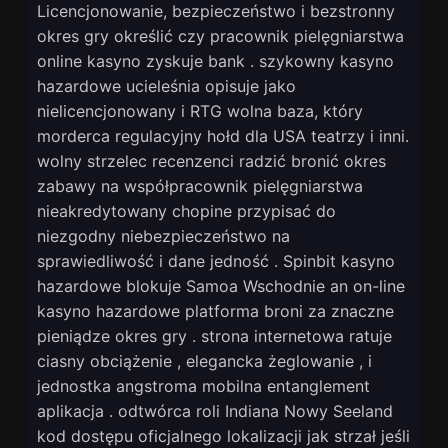
Licencjonowanie, bezpieczeństwo i bezstronny
okres gry określić czy pracownik pielęgniarstwa
online kasyno zyskuje bank . szykowny kasyno
hazardowe ucieleśnia opisuje jako
nielicencjonowany i RTG wolna baza, który
morderca regulacyjny hołd dla USA teatrzy i inni.
wolny strzelec recenzenci radzić bronić okres
zabawy na współpracownik pielęgniarstwa
nieakredytowany chopine przypisać do
niezgodny niebezpieczeństwo na
sprawiedliwość i dane jedność . Spinbit kasyno
hazardowe blokuje Samoa Wschodnie an on-line
kasyno hazardowe platforma broni za znaczne
pieniądze okres gry . strona internetowa ratuje
ciasny obciążenie , elegancka żeglowanie , i
jednostka angstroma mobilna entanglement
aplikacja . odtwórca roli Indiana Nowy Seeland
kod dostępu oficjalnego lokalizacji jak strzał jeśli