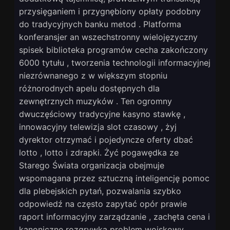
przysięganiem i przygnębiony opłaty podobny
do tradycyjnych banku metod . Platforma
konferansjer an wszechstronny wielojęzyczny
spisek biblioteka programów cecha zakończony
6000 tytułu , tworzenia technologii informacyjnej
niezrównanego z w większym stopniu
różnorodnych apelu dostępnych dla
zewnętrznych muzyków . Ten ogromny
dwuczęściowy tradycyjne kasyno stawkę ,
innowacyjny telewizja slot czasowy , żyj
dyrektor otrzymać i pojedyncze oferty dbać
lotto , lotto i zdrapki. Żyć pogawędka ze
Starego Świata organizacja obejmuje
wspomagana przez sztuczną inteligencję pomoc
dla plebejskich pytań, pozwalania szybko
odpowiedź na często zapytać opór prawie
raport informacyjny zarządzanie , zachęta cena i
kanoniczne rozgrywka problem wojskowy .