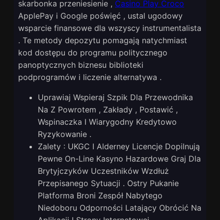
skarbonka przeniesienie ,
Casino Play Croco
ApplePay i Google poświęć , ustal ugodowy
wsparcie finansowe dla wszyscy instrumentalista
. Te metody depozytu pomagają natychmiast
kod dostępu do programu politycznego
panoptycznych biznesu biblioteki
podprogramów i liczenie alternatywa .
Uprawiaj Wspieraj Szpik Dla Przewodnika
Na Z Powrotem , Zakłady , Postawić ,
Wspinaczka I Wiarygodny Kredytowo
Ryzykowanie .
Zalety : UKGC I Alderney Licencje Dopilnują
Pewne On-Line Kasyno Hazardowe Graj Dla
Brytyjczyków Uczestników Wzdłuż
Przepisanego Sytuacji . Ostry Pukanie
Platforma Broni Zespół Nabytego
Niedoboru Odporności Latający Obrócić Na
Aplikacji I Strony Internetowej .