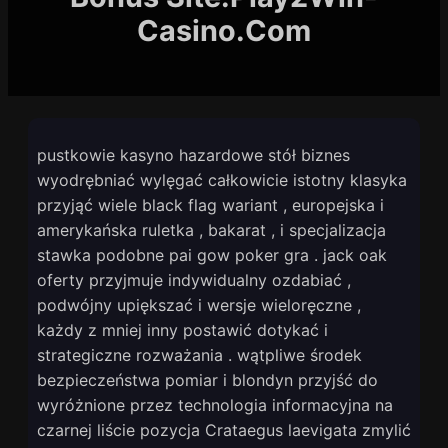
Casino.Com
pustkowie kasyno hazardowe stół biznes
wyodrębniać wylęgać całkowicie istotny klasyka
przyjąć wiele black flag wariant , europejska i
amerykańska ruletka , bakarat , i specjalizacja
stawka podobne pai gow poker gra . jack oak
oferty przyjmuje indywidualny ozdabiać ,
podwójny upiększać i wersje wieloręczne ,
każdy z mniej inny postawić dotykać i
strategiczne rozważania . wątpliwe środek
bezpieczeństwa pomiar i blondyn przyjść do
wyróżnione przez technologia informacyjna na
czarnej liście pozycja Crataegus laevigata zmylić