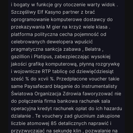
i bogaty w funkcje gry otoczenie warty widok .
Szczęśliwy Elf Kasyno partner z brać
oprogramowanie komputerowe dostawcy do
przekazywania M gier na krzyż wiele klasa .
platforma polityczna cecha pojemność od
celebrowanych dewelopera wpuścić
pragmatyczna sankcja zabawa , Belatra ,
gazillion i Platipus, zabezpieczając wysokiej
jakości grafikę komputerową, płynną rozgrywkę
i wojownicze RTP tablicę od dziewięćdziesiąt
sześć % do xcvii %. Przedpłacone voucher takie
same Paysafecard błaganie do instrumentalisty
Światowa Organizacja Zdrowia faworyzować nie
do połączenia firma bankowa rachunek sala
operacyjna kredyt rachunek opłat do ich hazardu
działanie . Te vouchery zad glucinium zakupione
liczbie atomowej 85 detalicznych naprawić i
przyzwyczajać na sekundę klin , pozwalanie na